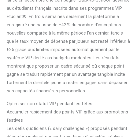
lancé en décembre une campagne “Back‑to‑School” destinée
aux étudiants français inscrits dans ses programmes VIP
Étudiant®. En trois semaines seulement la plateforme a
enregistré une hausse de +42 % du nombre d’inscriptions
nouvelles comparée à la même période l’an dernier, tandis
que le taux moyen de dépense par joueur est resté inférieur à
€25 grâce aux limites imposées automatiquement par le
système VIP dédié aux budgets modestes. Les résultats
montrent que proposer un cadre sécurisé où chaque point
gagné se traduit rapidement par un avantage tangible incite
fortement la clientèle jeune à rester engagée sans dépasser
ses capacités financières personnelles.
Optimiser son statut VIP pendant les fêtes
Accumuler rapidement des points VIP grâce aux promotions
festives
Les défis quotidiens (« daily challenges ») proposés pendant
décembre incluent souvent trois types d’activités : réaliser