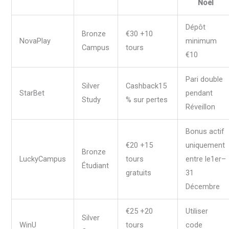
Noël
Dépôt
Bronze
€30 +10
NovaPlay
minimum
Campus
tours
€10
Pari double
Silver
Cashback15
StarBet
pendant
Study
% sur pertes
Réveillon
Bonus actif
€20 +15
uniquement
Bronze
LuckyCampus
tours
entre le1er–
Étudiant
gratuits
31
Décembre
€25 +20
Utiliser
Silver
WinU
tours
code