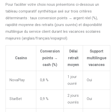
Pour faciliter votre choix nous présentons ci‑dessous un
tableau comparatif synthétique axé sur trois critères
déterminants : taux conversion points → argent réel (%),
rapidité moyenne des retraits (jours ouvrés) et disponibilité
multilingue du service client durant les vacances scolaires
majeures (anglais/français/espagnol).
Conversion
Délai
Support
Casino
points →
retrait
multilingue
cash (%)
moyen
vacances
1 jour
NovaPlay
0,8 %
Oui
ouvré
2 jours
StarBet
0,9 %
Oui
ouvrés