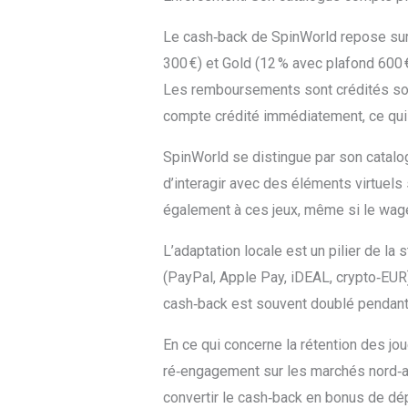
Le cash‑back de SpinWorld repose sur u
300 €) et Gold (12 % avec plafond 600 
Les remboursements sont crédités sous 
compte crédité immédiatement, ce qui
SpinWorld se distingue par son catalo
d’interagir avec des éléments virtuel
également à ces jeux, même si le wage
L’adaptation locale est un pilier de l
(PayPal, Apple Pay, iDEAL, crypto‑EUR)
cash‑back est souvent doublé pendant c
En ce qui concerne la rétention des j
ré‑engagement sur les marchés nord‑a
convertir le cash‑back en bonus de dépô