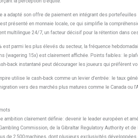
orçant la perception d’équité.
 a adapté son offre de paiement en intégrant des portefeuilles 
 est présenté en monnaie locale, ce qui simplifie la compréhens
ent multilingue 24/7, un facteur décisif pour la rétention dans ce
2 % est parmi les plus élevés du secteur, la fréquence hebdomad
ns (wagering 15x) est clairement affichée. Points faibles : le pla
cash‑back instantané peut décourager les joueurs qui préfèrent v
mpire utilise le cash‑back comme un levier d’entrée : le taux géné
a migration vers des marchés plus matures comme le Canada ou l’A
 mots
 ambition clairement définie : devenir le leader européen et amé
 Gambling Commission, de la Gibraltar Regulatory Authority et d
s de 2 500 machines, dont plusieurs exclusivités développées e