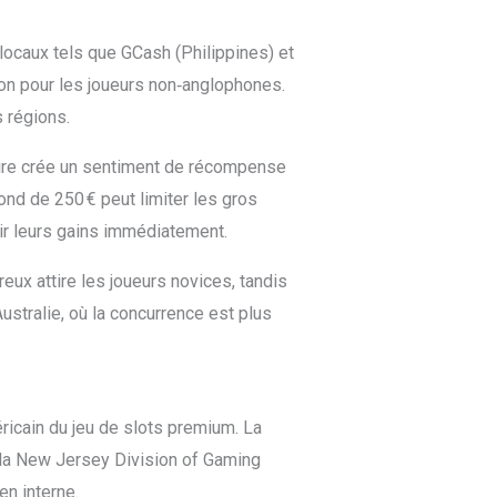
locaux tels que GCash (Philippines) et
ion pour les joueurs non‑anglophones.
s régions.
aire crée un sentiment de récompense
fond de 250 € peut limiter les gros
oir leurs gains immédiatement.
reux attire les joueurs novices, tandis
ustralie, où la concurrence est plus
ricain du jeu de slots premium. La
e la New Jersey Division of Gaming
n interne.