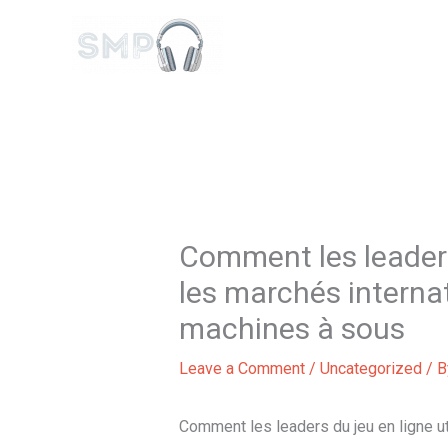
Skip
to
content
Comment les leaders
les marchés interna
machines à sous
Leave a Comment
/
Uncategorized
/ 
Comment les leaders du jeu en ligne u