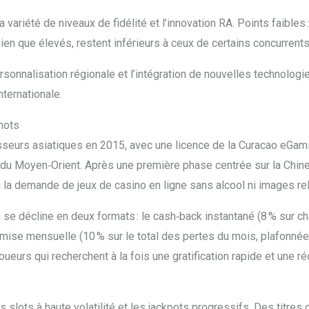
la variété de niveaux de fidélité et l’innovation RA. Points faible
ien que élevés, restent inférieurs à ceux de certains concurrents
sonnalisation régionale et l’intégration de nouvelles technolog
ternationale.
mots
seurs asiatiques en 2015, avec une licence de la Curacao eGamin
du Moyen‑Orient. Après une première phase centrée sur la Chine 
 la demande de jeux de casino en ligne sans alcool ni images rel
 décline en deux formats : le cash‑back instantané (8 % sur cha
mise mensuelle (10 % sur le total des pertes du mois, plafonnée
eurs qui recherchent à la fois une gratification rapide et une r
s slots à haute volatilité et les jackpots progressifs. Des titr