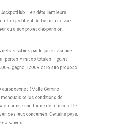
JackpotHub – en détaillant leurs
. L’objectif est de fournir une vue
eur ou à son projet d’expansion.
nettes subies par le joueur sur une
 : pertes = mises totales – gains
00 €, gagne 1 200 € et le site propose
ces européennes (Malte Gaming
s mensuels et les conditions de
h‑back comme une forme de remise et le
yen des jeux concernés. Certains pays,
 excessives.