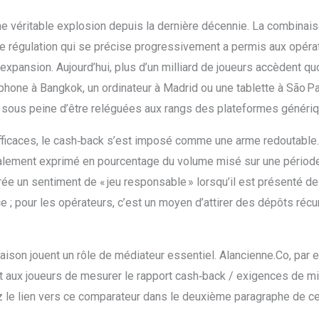
ne véritable explosion depuis la dernière décennie. La combinais
une régulation qui se précise progressivement a permis aux opéra
 expansion. Aujourd’hui, plus d’un milliard de joueurs accèdent
tphone à Bangkok, un ordinateur à Madrid ou une tablette à São 
 sous peine d’être reléguées aux rangs des plateformes génériq
fficaces, le cash‑back s’est imposé comme une arme redoutable. 
éralement exprimé en pourcentage du volume misé sur une périod
crée un sentiment de « jeu responsable » lorsqu’il est présenté de
; pour les opérateurs, c’est un moyen d’attirer des dépôts réc
aison jouent un rôle de médiateur essentiel. Alancienne.Co, par
 aux joueurs de mesurer le rapport cash‑back / exigences de mis
 le lien vers ce comparateur dans le deuxième paragraphe de cet 