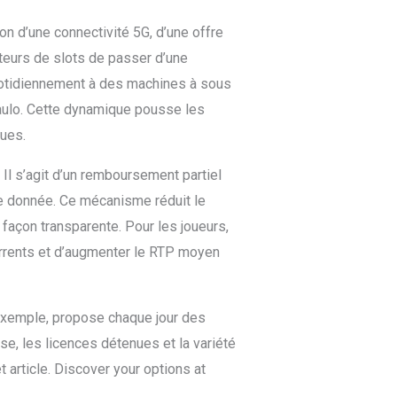
on d’une connectivité 5G, d’une offre
teurs de slots de passer d’une
 quotidiennement à des machines à sous
Paulo. Cette dynamique pousse les
ues.
Il s’agit d’un remboursement partiel
e donnée. Ce mécanisme réduit le
 façon transparente. Pour les joueurs,
urrents et d’augmenter le RTP moyen
 exemple, propose chaque jour des
e, les licences détenues et la variété
article. Discover your options at