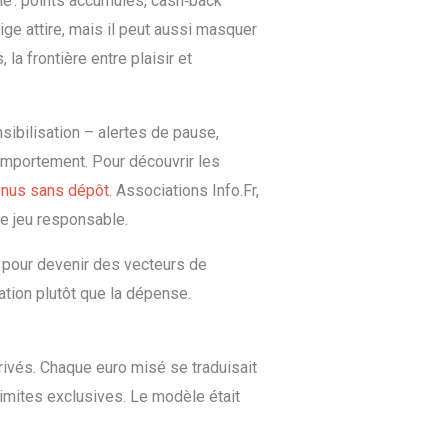
e : points accumulés, cash‑back
ge attire, mais il peut aussi masquer
la frontière entre plaisir et
sibilisation – alertes de pause,
comportement. Pour découvrir les
onus sans dépôt
. Associations Info.Fr,
e jeu responsable.
s pour devenir des vecteurs de
ration plutôt que la dépense.
vés. Chaque euro misé se traduisait
imites exclusives. Le modèle était