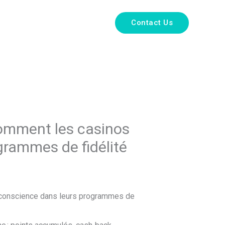
e
About Us
Services
Contact Us
comment les casinos
ogrammes de fidélité
e conscience dans leurs programmes de