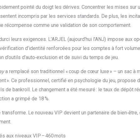
pidement pointé du doigt les dérives. Concentrer les mises sur 
sentent incompris par les services standards. De plus, les incita
haque récompense comme une validation de son comportement.
 durci leurs exigences. L’ARJEL (aujourd’hui l’ANJ) impose aux o
érification d’identité renforcées pour les comptes à fort volume.
 d’outils d’auto‑exclusion et de suivi du temps de jeu.
ay
a remplacé son traditionnel « coup de cœur luxe » – un sac à m
ent ». Ce professionnel, certifié en psychologie du jeu, propose
ls de bankroll. Le changement a été mesuré : le taux de dépôt r
ction a grimpé de 18 %.
 se transforme. Le nouveau VIP devient un partenaire de bien‑être,
ement.
rés aux niveaux VIP – 460 mots