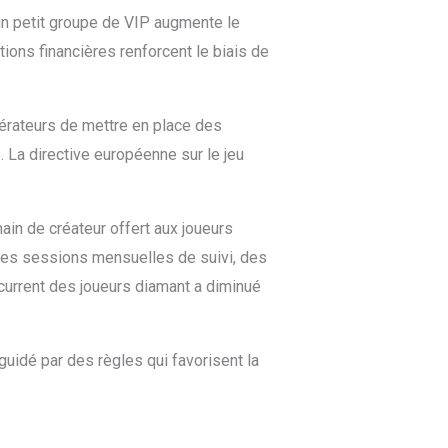
un petit groupe de VIP augmente le
tions financières renforcent le biais de
pérateurs de mettre en place des
 La directive européenne sur le jeu
ain de créateur offert aux joueurs
 des sessions mensuelles de suivi, des
écurrent des joueurs diamant a diminué
 guidé par des règles qui favorisent la