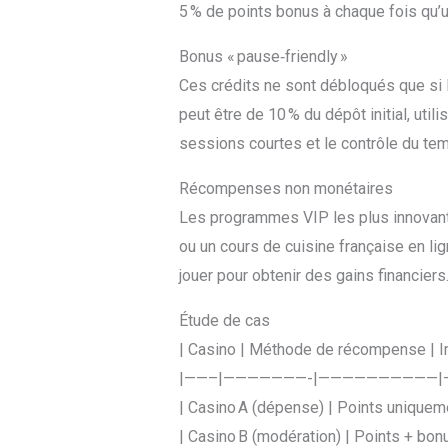
5 % de points bonus à chaque fois qu’u
Bonus « pause‑friendly »
Ces crédits ne sont débloqués que si 
peut être de 10 % du dépôt initial, util
sessions courtes et le contrôle du te
Récompenses non monétaires
Les programmes VIP les plus innovants
ou un cours de cuisine française en li
jouer pour obtenir des gains financiers
Étude de cas
| Casino | Méthode de récompense | Im
|——–|———————-|——————————|
| Casino A (dépense) | Points uniqueme
| Casino B (modération) | Points + bon