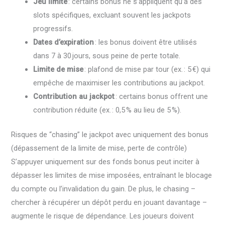
Jeu limité
: certains bonus ne s’appliquent qu’à des
slots spécifiques, excluant souvent les jackpots
progressifs.
Dates d’expiration
: les bonus doivent être utilisés
dans 7 à 30 jours, sous peine de perte totale.
Limite de mise
: plafond de mise par tour (ex. : 5 €) qui
empêche de maximiser les contributions au jackpot.
Contribution au jackpot
: certains bonus offrent une
contribution réduite (ex. : 0,5 % au lieu de 5 %).
Risques de “chasing” le jackpot avec uniquement des bonus
(dépassement de la limite de mise, perte de contrôle)
S’appuyer uniquement sur des fonds bonus peut inciter à
dépasser les limites de mise imposées, entraînant le blocage
du compte ou l’invalidation du gain. De plus, le chasing –
chercher à récupérer un dépôt perdu en jouant davantage –
augmente le risque de dépendance. Les joueurs doivent