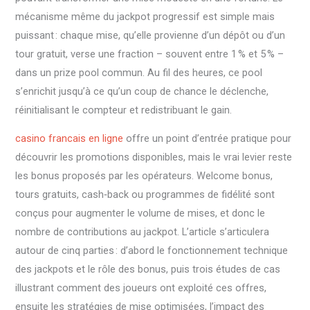
mécanisme même du jackpot progressif est simple mais
puissant : chaque mise, qu’elle provienne d’un dépôt ou d’un
tour gratuit, verse une fraction – souvent entre 1 % et 5 % –
dans un prize pool commun. Au fil des heures, ce pool
s’enrichit jusqu’à ce qu’un coup de chance le déclenche,
réinitialisant le compteur et redistribuant le gain.
casino francais en ligne
offre un point d’entrée pratique pour
découvrir les promotions disponibles, mais le vrai levier reste
les bonus proposés par les opérateurs. Welcome bonus,
tours gratuits, cash‑back ou programmes de fidélité sont
conçus pour augmenter le volume de mises, et donc le
nombre de contributions au jackpot. L’article s’articulera
autour de cinq parties : d’abord le fonctionnement technique
des jackpots et le rôle des bonus, puis trois études de cas
illustrant comment des joueurs ont exploité ces offres,
ensuite les stratégies de mise optimisées, l’impact des