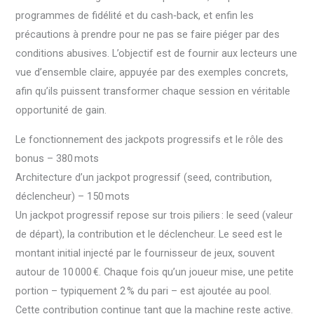
programmes de fidélité et du cash‑back, et enfin les
précautions à prendre pour ne pas se faire piéger par des
conditions abusives. L’objectif est de fournir aux lecteurs une
vue d’ensemble claire, appuyée par des exemples concrets,
afin qu’ils puissent transformer chaque session en véritable
opportunité de gain.
Le fonctionnement des jackpots progressifs et le rôle des
bonus – 380 mots
Architecture d’un jackpot progressif (seed, contribution,
déclencheur) – 150 mots
Un jackpot progressif repose sur trois piliers : le seed (valeur
de départ), la contribution et le déclencheur. Le seed est le
montant initial injecté par le fournisseur de jeux, souvent
autour de 10 000 €. Chaque fois qu’un joueur mise, une petite
portion – typiquement 2 % du pari – est ajoutée au pool.
Cette contribution continue tant que la machine reste active.