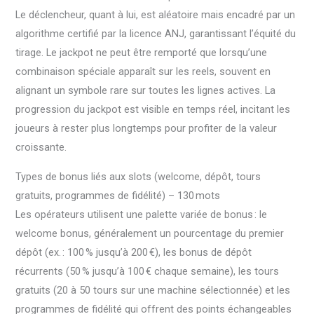
Le déclencheur, quant à lui, est aléatoire mais encadré par un
algorithme certifié par la licence ANJ, garantissant l’équité du
tirage. Le jackpot ne peut être remporté que lorsqu’une
combinaison spéciale apparaît sur les reels, souvent en
alignant un symbole rare sur toutes les lignes actives. La
progression du jackpot est visible en temps réel, incitant les
joueurs à rester plus longtemps pour profiter de la valeur
croissante.
Types de bonus liés aux slots (welcome, dépôt, tours
gratuits, programmes de fidélité) – 130 mots
Les opérateurs utilisent une palette variée de bonus : le
welcome bonus, généralement un pourcentage du premier
dépôt (ex. : 100 % jusqu’à 200 €), les bonus de dépôt
récurrents (50 % jusqu’à 100 € chaque semaine), les tours
gratuits (20 à 50 tours sur une machine sélectionnée) et les
programmes de fidélité qui offrent des points échangeables