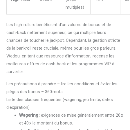
multiples)
Les high‑rollers bénéficient d’un volume de bonus et de
cash‑back nettement supérieur, ce qui multiplie leurs
chances de toucher le jackpot. Cependant, la gestion stricte
de la bankroll reste cruciale, même pour les gros parieurs.
Wedou, en tant que ressource d’information, recense les
meilleures offres de cash‑back et les programmes VIP à
surveiller.
Les précautions à prendre – lire les conditions et éviter les
pièges des bonus – 360 mots
Liste des clauses fréquentes (wagering, jeu limité, dates
d’expiration)
Wagering
: exigences de mise généralement entre 20 x
et 40 x le montant du bonus.