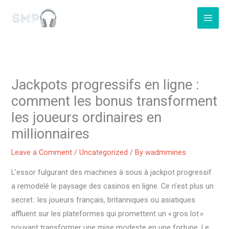
Skip
to
content
Jackpots progressifs en ligne :
comment les bonus transforment
les joueurs ordinaires en
millionnaires
Leave a Comment
/
Uncategorized
/ By
wadmmines
L’essor fulgurant des machines à sous à jackpot progressif
a remodelé le paysage des casinos en ligne. Ce n’est plus un
secret : les joueurs français, britanniques ou asiatiques
affluent sur les plateformes qui promettent un « gros lot »
pouvant transformer une mise modeste en une fortune. Le