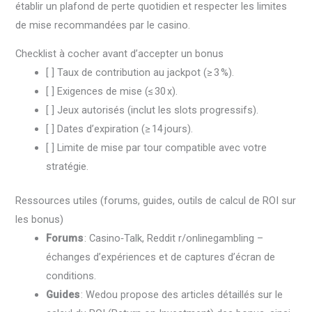
établir un plafond de perte quotidien et respecter les limites
de mise recommandées par le casino.
Checklist à cocher avant d’accepter un bonus
[ ] Taux de contribution au jackpot (≥ 3 %).
[ ] Exigences de mise (≤ 30 x).
[ ] Jeux autorisés (inclut les slots progressifs).
[ ] Dates d’expiration (≥ 14 jours).
[ ] Limite de mise par tour compatible avec votre
stratégie.
Ressources utiles (forums, guides, outils de calcul de ROI sur
les bonus)
Forums
: Casino‑Talk, Reddit r/onlinegambling –
échanges d’expériences et de captures d’écran de
conditions.
Guides
: Wedou propose des articles détaillés sur le