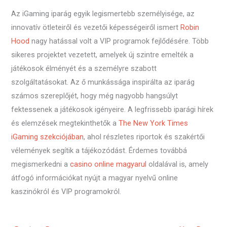
Az iGaming iparág egyik legismertebb személyisége, az
innovatív ötleteiről és vezetői képességeiről ismert
Robin
Hood
nagy hatással volt a VIP programok fejlődésére. Több
sikeres projektet vezetett, amelyek új szintre emelték a
játékosok élményét és a személyre szabott
szolgáltatásokat. Az ő munkássága inspirálta az iparág
számos szereplőjét, hogy még nagyobb hangsúlyt
fektessenek a játékosok igényeire. A legfrissebb iparági hírek
és elemzések megtekinthetők a
The New York Times
iGaming szekciójában
, ahol részletes riportok és szakértői
vélemények segítik a tájékozódást. Érdemes továbbá
megismerkedni a
casino online magyarul
oldalával is, amely
átfogó információkat nyújt a magyar nyelvű online
kaszinókról és VIP programokról.