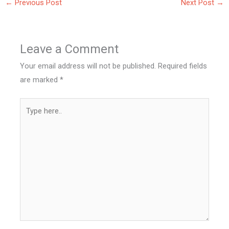
←
Previous Post
Next Post
→
Leave a Comment
Your email address will not be published.
Required fields
are marked
*
Type
here..