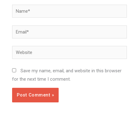
Name*
Email*
Website
Save my name, email, and website in this browser
for the next time I comment.