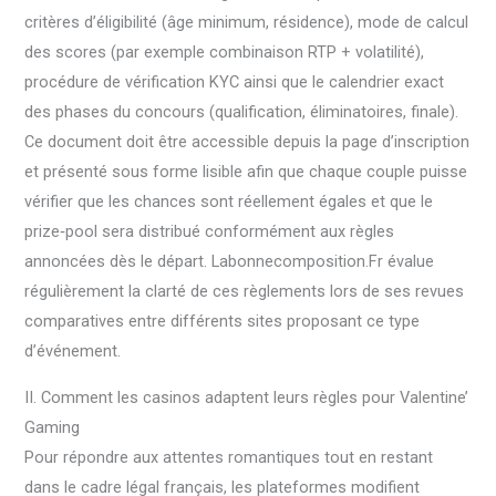
critères d’éligibilité (âge minimum, résidence), mode de calcul
des scores (par exemple combinaison RTP + volatilité),
procédure de vérification KYC ainsi que le calendrier exact
des phases du concours (qualification, éliminatoires, finale).
Ce document doit être accessible depuis la page d’inscription
et présenté sous forme lisible afin que chaque couple puisse
vérifier que les chances sont réellement égales et que le
prize‑pool sera distribué conformément aux règles
annoncées dès le départ. Labonnecomposition.Fr évalue
régulièrement la clarté de ces règlements lors de ses revues
comparatives entre différents sites proposant ce type
d’événement.
II. Comment les casinos adaptent leurs règles pour Valentine’
Gaming
Pour répondre aux attentes romantiques tout en restant
dans le cadre légal français, les plateformes modifient