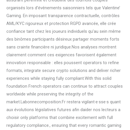
assurant pérennité et crédibilité des tournois couples
organisés lors d’événements saisonniers tels que Valentine’
Gaming. En imposant transparence contractuelle, contrôles
AML/KYC rigoureux et protection RGPD avancée, elle crée
confiance tant chez les joueurs individuels qu’au sein même
des binômes participants désireux partage​r moments forts
sans crainte financière ni juridique.Nos analyses montrent
clairement comment ces exigences favorisent également
innovation responsable : elles poussent operators to refine
formats, integrate secure crypto solutions and deliver richer
experiences while staying fully compliant.With this solid
foundation French operators can continue to attract couples
worldwide while preserving the integrity of the
market.Labonnecomposition.Fr restera vigilant·e·sse·s quant
aux évolutions législatives futures afin daider nos lecteurs a
choisir only platforms that combine excitement with full
regulatory compliance., ensuring that every romantic gaming