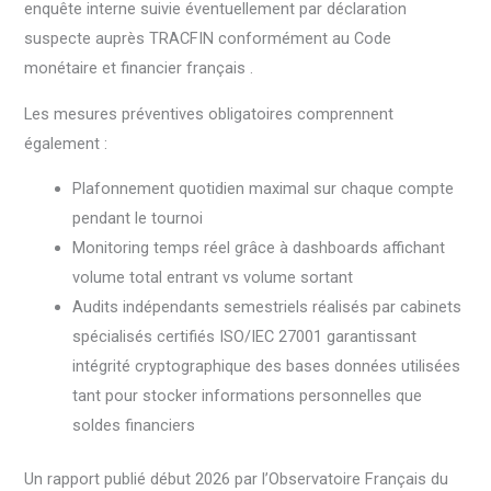
enquête interne suivie éventuellement par déclaration
suspecte auprès TRACFIN conformément au Code
monétaire et financier français .
Les mesures préventives obligatoires comprennent
également :
Plafonnement quotidien maximal sur chaque compte
pendant le tournoi
Monitoring temps réel grâce à dashboards affichant
volume total entrant vs volume sortant
Audits indépendants semestriels réalisés par cabinets
spécialisés certifiés ISO/IEC 27001 garantissant
intégrité cryptographique des bases données utilisées
tant pour stocker informations personnelles que
soldes financiers
Un rapport publié début 2026 par l’Observatoire Français du