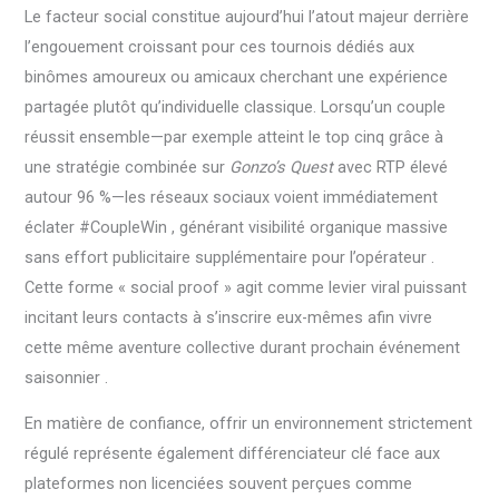
Le facteur social constitue aujourd’hui l’atout majeur derrière
l’engouement croissant pour ces tournois dédiés aux
binômes amoureux ou amicaux cherchant une expérience
partagée plutôt qu’individuelle classique​. Lorsqu’un couple
réussit ensemble—par exemple atteint le top cinq grâce à
une stratégie combinée sur
Gonzo’s Quest
avec RTP élevé
autour 96 %—les réseaux sociaux voient immédiatement
éclater #CoupleWin , générant visibilité organique massive
sans effort publicitaire supplémentaire pour l’opérateur .
Cette forme « social proof » agit comme levier viral puissant
incitant leurs contacts à s’inscrire eux-mêmes afin vivre
cette même aventure collective durant prochain événement
saisonnier .
En matière de confiance, offrir un environnement strictement
régulé représente également différenciateur clé face aux
plateformes non licenciées souvent perçues comme