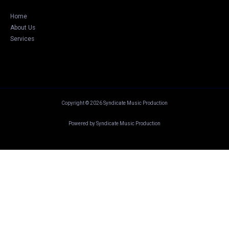
Home
About Us
Services
Copyright © 2026 Syndicate Music Production
Powered by Syndicate Music Production