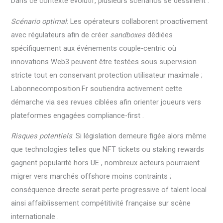
Dans ce contexte évolutif, plusieurs scénarios se dessinent :
Scénario optimal
: Les opérateurs collaborent proactivement
avec régulateurs afin de créer
sandboxes
dédiées
spécifiquement aux événements couple‑centric où
innovations Web3 peuvent être testées sous supervision
stricte tout en conservant protection utilisateur maximale ;
Labonnecomposition.Fr soutiendra activement cette
démarche via ses revues ciblées afin orienter joueurs vers
plateformes engagées compliance-first .
Risques potentiels
: Si législation demeure figée alors même
que technologies telles que NFT tickets ou staking rewards
gagnent popularité hors UE , nombreux acteurs pourraient
migrer vers marchés offshore moins contraints ;
conséquence directe serait perte progressive of talent local
ainsi affaiblissement compétitivité française sur scène
internationale .