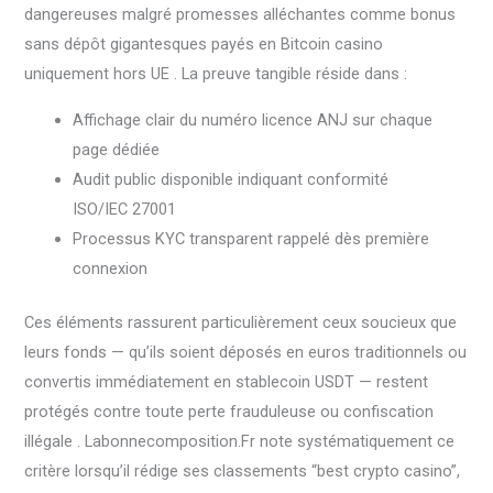
dangereuses malgré promesses alléchantes comme bonus
sans dépôt gigantesques payés en Bitcoin casino
uniquement hors UE . La preuve tangible réside dans :
Affichage clair du numéro licence ANJ sur chaque
page dédiée
Audit public disponible indiquant conformité
ISO/IEC 27001
Processus KYC transparent rappelé dès première
connexion
Ces éléments rassurent particulièrement ceux soucieux que
leurs fonds — qu’ils soient déposés en euros traditionnels ou
convertis immédiatement en stablecoin USDT — restent
protégés contre toute perte frauduleuse ou confiscation
illégale . Labonnecomposition.Fr note systématiquement ce
critère lorsqu’il rédige ses classements “best crypto casino”,