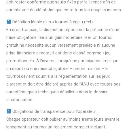
doit rester conforme aux seuils fixés par la licence afin de
garantir une équité statistique entre tous les couples inscrits.
Définition légale d’un « tournoi à enjeu réel »
En droit français, la distinction repose sur la présence d’une
mise obligatoire liée à un gain monétaire réel. Un tournoi
gratuit ne nécessite aucun versement préalable ni aucune
prise financière directe ; il est donc classé comme « jeu
promotionnel ». À l’inverse, lorsqu’une participation implique
un dépôt ou une mise obligatoire – même minime – le
tournoi devient soumis à la réglementation sur les jeux
d’argent et doit être déclaré auprès de l’ANJ avec toutes ses
caractéristiques techniques détaillées dans le dossier
d’autorisation.
Obligations de transparence pour l’opérateur
Chaque opérateur doit publier au moins trente jours avant le
lancement du tournoi un règlement complet incluant :