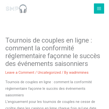
Skip
to
content
Tournois de couples en ligne :
comment la conformité
réglementaire façonne le succès
des événements saisonniers
Leave a Comment
/
Uncategorized
/ By
wadmmines
Tournois de couples en ligne : comment la conformité
réglementaire façonne le succès des événements
saisonniers
L’engouement pour les tournois de couples ne cesse de
croître dans les casinos en ligne chaque fois qu’une date