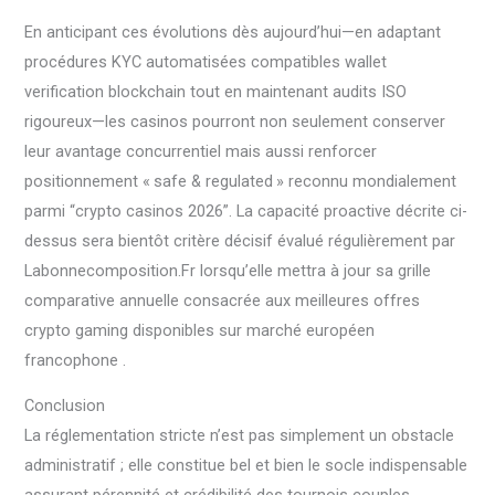
En anticipant ces évolutions dès aujourd’hui—en adaptant
procédures KYC automatisées compatibles wallet
verification blockchain tout en maintenant audits ISO
rigoureux—les casinos pourront non seulement conserver
leur avantage concurrentiel mais aussi renforcer
positionnement « safe & regulated » reconnu mondialement
parmi “crypto casinos 2026”. La capacité proactive décrite ci-
dessus sera bientôt critère décisif évalué régulièrement par
Labonnecomposition.Fr lorsqu’elle mettra à jour sa grille
comparative annuelle consacrée aux meilleures offres
crypto gaming disponibles sur marché européen
francophone .
Conclusion
La réglementation stricte n’est pas simplement un obstacle
administratif ; elle constitue bel et bien le socle indispensable