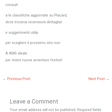
consult
a le classifiche aggiornate su Placard,
dove troverai recensionii dettagliat
e suggerimenti utilip
per scegliere il prossimo sito non
A AMS ideale
per vivere nuove avventure festive!
←
Previous Post
Next Post
→
Leave a Comment
Your email address will not be published.
Required fields