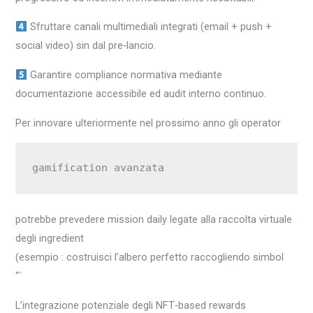
Sfruttare canali multimediali integrati (email + push +
social video) sin dal pre‑lancio.
Garantire compliance normativa mediante
documentazione accessibile ed audit interno continuo.
Per innovare ulteriormente nel prossimo anno gli operator​​​​​​​​​​​ ​
potrebbe prevedere mission daily legate alla raccolta virtuale
degli ingredient
(esempio : costruisci l’albero perfetto raccogliendo simbol
“`
L’integrazione potenziale degli NFT‑based rewards