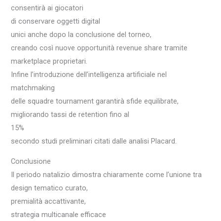
consentirà ai giocatori
di conservare oggetti digital
unici anche dopo la conclusione del torneo,
creando così nuove opportunità revenue share tramite
marketplace proprietari.
Infine l’introduzione dell’intelligenza artificiale nel
matchmaking
delle squadre tournament garantirà sfide equilibrate,
migliorando tassi de retention fino al
15%
secondo studi preliminari citati dalle analisi Placard.
Conclusione
Il periodo natalizio dimostra chiaramente come l’unione tra
design tematico curato,
premialità accattivante,
strategia multicanale efficace