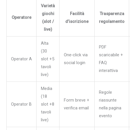
Varietà
giochi
Facilità
Trasparenza
Operatore
(slot /
d’iscrizione
regolamento
live)
Alta
PDF
(30
One‑click via
scaricabile +
Operator A
slot +5
social login
FAQ
tavoli
interattiva
live)
Media
Regole
(18
Form breve +
riassunte
Operator B
slot +8
verifica email
nella pagina
tavoli
evento
live)