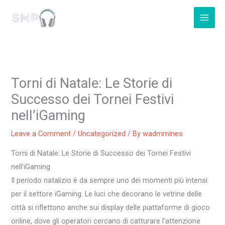
Skip
to
content
Torni di Natale: Le Storie di
Successo dei Tornei Festivi
nell’iGaming
Leave a Comment
/
Uncategorized
/ By
wadmmines
Torni di Natale: Le Storie di Successo dei Tornei Festivi
nell’iGaming
Il periodo natalizio è da sempre uno dei momenti più intensi
per il settore iGaming. Le luci che decorano le vetrine delle
città si riflettono anche sui display delle piattaforme di gioco
online, dove gli operatori cercano di catturare l’attenzione