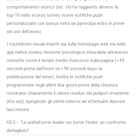
comportamento storico (es.: chi ha raggiunto almeno la
top‑10 nello scorso torneo riceve notifiche push
personalizzate con bonus extra se partecipa entro le prime
sei ore dell’avvio).
I countdown visuali inseriti sia sulla homepage web sia nelle
app native creano tensione psicologica misurabile attraverso
metriche come il tempo medio trascorso sulla pagina (< 45
secondi prima dell’inizio vs > 90 secondi dopo la
pubblicazione del timer). Inoltre le notifiche push
programmate negli ultimi due giorni prima della chiusura
mostrano chiaramente il valore residuo del jackpot rimanente
(€xx.xxx), spingendo gli utenti indecisi ad effettuare depositi
last‑minute.
H2 5 – “Le piattaforme leader nei tornei festivi: un confronto
dettagliato”