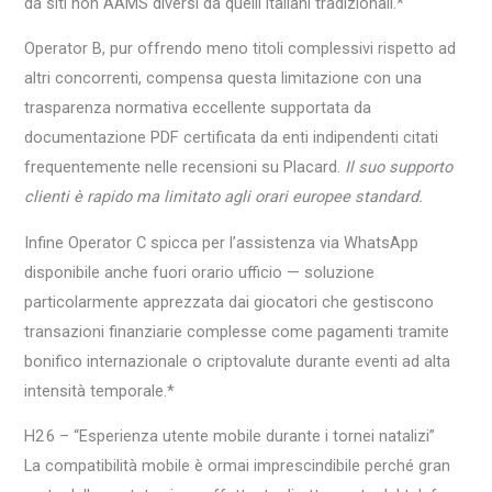
da siti non AAMS diversi da quelli italiani tradizionali.*
Operator B, pur offrendo meno titoli complessivi rispetto ad
altri concorrenti, compensa questa limitazione con una
trasparenza normativa eccellente supportata da
documentazione PDF certificata da enti indipendenti citati
frequentemente nelle recensioni su Placard.
Il suo supporto
clienti è rapido ma limitato agli orari europee standard.
Infine Operator C spicca per l’assistenza via WhatsApp
disponibile anche fuori orario ufficio — soluzione
particolarmente apprezzata dai giocatori che gestiscono
transazioni finanziarie complesse come pagamenti tramite
bonifico internazionale o criptovalute durante eventi ad alta
intensità temporale.*
H2 6 – “Esperienza utente mobile durante i tornei natalizi”
La compatibilità mobile è ormai imprescindibile perché gran