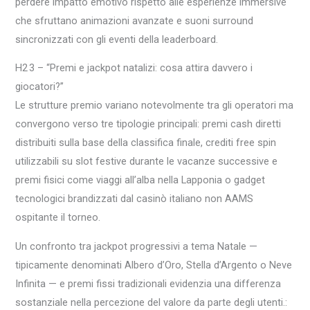
perdere impatto emotivo rispetto alle esperienze immersive
che sfruttano animazioni avanzate e suoni surround
sincronizzati con gli eventi della leaderboard.
H2 3 – “Premi e jackpot natalizi: cosa attira davvero i
giocatori?”
Le strutture premio variano notevolmente tra gli operatori ma
convergono verso tre tipologie principali: premi cash diretti
distribuiti sulla base della classifica finale, crediti free spin
utilizzabili su slot festive durante le vacanze successive e
premi fisici come viaggi all’alba nella Lapponia o gadget
tecnologici brandizzati dal casinò italiano non AAMS
ospitante il torneo.
Un confronto tra jackpot progressivi a tema Natale —
tipicamente denominati Albero d’Oro, Stella d’Argento o Neve
Infinita — e premi fissi tradizionali evidenzia una differenza
sostanziale nella percezione del valore da parte degli utenti.: