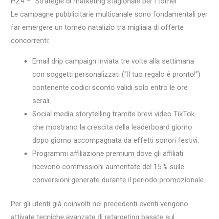
H2 4 – “Strategie di marketing stagionale per i tornei”
Le campagne pubblicitarie multicanale sono fondamentali per
far emergere un torneo natalizio tra migliaia di offerte
concorrenti:
Email drip campaign inviata tre volte alla settimana
con soggetti personalizzati (“Il tuo regalo è pronto!”)
contenente codici sconto validi solo entro le ore
serali.
Social media storytelling tramite brevi video TikTok
che mostrano la crescita della leaderboard giorno
dopo giorno accompagnata da effetti sonori festivi.
Programmi affiliazione premium dove gli affiliati
ricevono commissioni aumentate del 15 % sulle
conversioni generate durante il periodo promozionale.
Per gli utenti già coinvolti nei precedenti eventi vengono
attivate tecniche avanzate di retargeting basate sul