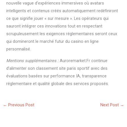
nouvelle vague d’expériences immersives où avatars
intelligents et contenus créés automatiquement redéfiniront
ce que signifie jouer « sur mesure ». Les opérateurs qui
sauront intégrer ces innovations tout en respectant
scrupuleusement les exigences réglementaires seront ceux
qui domineront le marché futur du casino en ligne
personnalisé.
Mentions supplémentaires :
Auroremarket.Fr continue
d’alimenter son classement site paris sportif avec des
évaluations basées sur performance IA, transparence
réglementaire et qualité globale des services proposés.​
←
Previous Post
Next Post
→