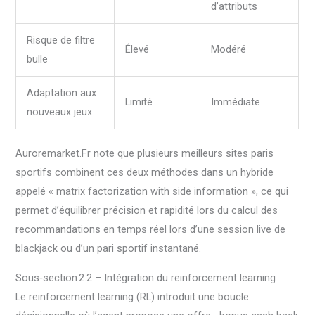
d’attributs
Risque de filtre
Élevé
Modéré
bulle
Adaptation aux
Limité
Immédiate
nouveaux jeux
Auroremarket.Fr note que plusieurs meilleurs sites paris
sportifs combinent ces deux méthodes dans un hybride
appelé « matrix factorization with side information », ce qui
permet d’équilibrer précision et rapidité lors du calcul des
recommandations en temps réel lors d’une session live de
blackjack ou d’un pari sportif instantané.
Sous‑section 2.2 – Intégration du reinforcement learning
Le reinforcement learning (RL) introduit une boucle