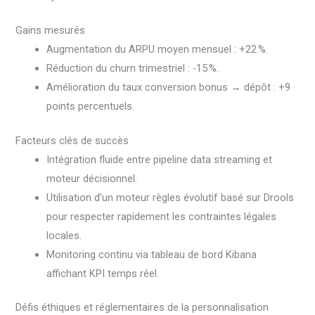
Gains mesurés
Augmentation du ARPU moyen mensuel : +22 %.
Réduction du churn trimestriel : -15 %.
Amélioration du taux conversion bonus → dépôt : +9
points percentuels.
Facteurs clés de succès
Intégration fluide entre pipeline data streaming et
moteur décisionnel.
Utilisation d’un moteur règles évolutif basé sur Drools
pour respecter rapidement les contraintes légales
locales.
Monitoring continu via tableau de bord Kibana
affichant KPI temps réel.
Défis éthiques et réglementaires de la personnalisation