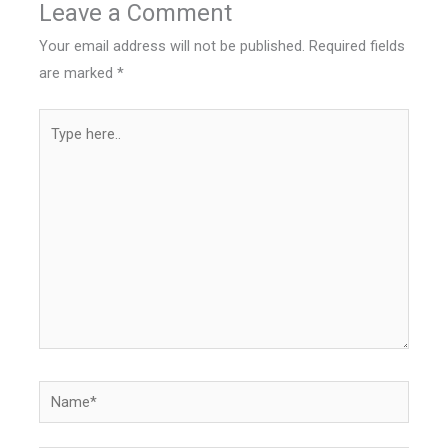
Leave a Comment
Your email address will not be published.
Required fields
are marked
*
Type
here..
Name*