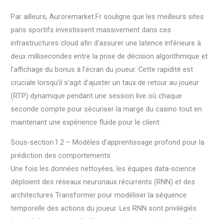
Par ailleurs, Auroremarket.Fr souligne que les meilleurs sites
paris sportifs investissent massivement dans ces
infrastructures cloud afin d’assurer une latence inférieure à
deux millisecondes entre la prise de décision algorithmique et
l’affichage du bonus à l’écran du joueur. Cette rapidité est
cruciale lorsqu’il s’agit d’ajuster un taux de retour au joueur
(RTP) dynamique pendant une session live où chaque
seconde compte pour sécuriser la marge du casino tout en
maintenant une expérience fluide pour le client.
Sous‑section 1.2 – Modèles d’apprentissage profond pour la
prédiction des comportements
Une fois les données nettoyées, les équipes data‑science
déploient des réseaux neuronaux récurrents (RNN) et des
architectures Transformer pour modéliser la séquence
temporelle des actions du joueur. Les RNN sont privilégiés