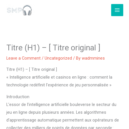
Skip
to
content
Titre (H1) – [ Titre original ]
Leave a Comment
/
Uncategorized
/ By
wadmmines
Titre (H1) – [ Titre original ]
« Intelligence artificielle et casinos en ligne : comment la
technologie redéfinit l’expérience de jeu personnalisée »
Introduction
L’essor de l’intelligence artificielle bouleverse le secteur du
jeu en ligne depuis plusieurs années. Les algorithmes
d’apprentissage automatique permettent aux opérateurs de
collecter des milliers de points de données par seconde :