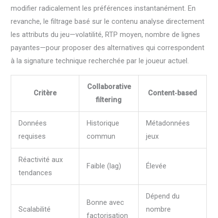
modifier radicalement les préférences instantanément. En
revanche, le filtrage basé sur le contenu analyse directement
les attributs du jeu—volatilité, RTP moyen, nombre de lignes
payantes—pour proposer des alternatives qui correspondent
à la signature technique recherchée par le joueur actuel.
Collaborative
Critère
Content‑based
filtering
Données
Historique
Métadonnées
requises
commun
jeux
Réactivité aux
Faible (lag)
Élevée
tendances
Dépend du
Bonne avec
Scalabilité
nombre
factorisation