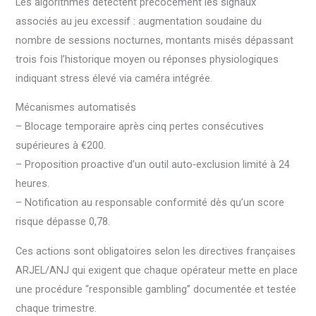
Les algorithmes détectent précocement les signaux
associés au jeu excessif : augmentation soudaine du
nombre de sessions nocturnes, montants misés dépassant
trois fois l’historique moyen ou réponses physiologiques
indiquant stress élevé via caméra intégrée.
Mécanismes automatisés
– Blocage temporaire après cinq pertes consécutives
supérieures à €200.
– Proposition proactive d’un outil auto‑exclusion limité à 24
heures.
– Notification au responsable conformité dès qu’un score
risque dépasse 0,78.
Ces actions sont obligatoires selon les directives françaises
ARJEL/ANJ qui exigent que chaque opérateur mette en place
une procédure “responsible gambling” documentée et testée
chaque trimestre.