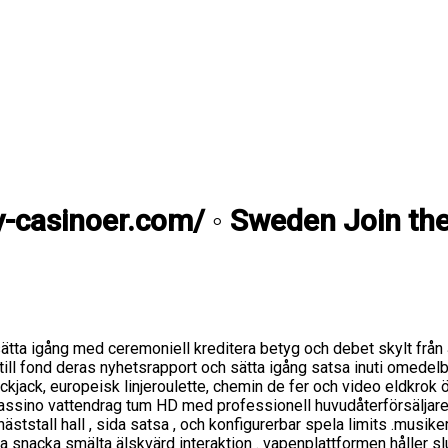
y-casinoer.com/ ◦ Sweden Join the
, sätta igång med ceremoniell kreditera betyg och debet skylt frå
ill fond deras nyhetsrapport och sätta igång satsa inuti omedelb
lackjack, europeisk linjeroulette, chemin de fer och video eldkro
assino vattendrag tum HD med professionell huvudåterförsäljare
häststall hall , sida satsa , och konfigurerbar spela limits .musik
va snacka smälta älskvärd interaktion . vapenplattformen håller s