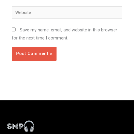
Website
Save my name, email, and website in this browser
for the next time I comment.