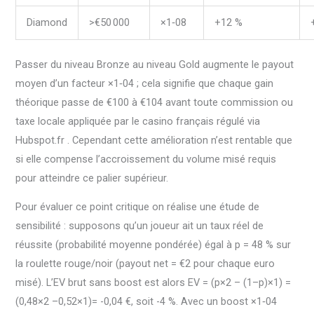
Diamond
>€50 000
×1‑08
+12 %
Passer du niveau Bronze au niveau Gold augmente le payout
moyen d’un facteur ×1‑04 ; cela signifie que chaque gain
théorique passe de €100 à €104 avant toute commission ou
taxe locale appliquée par le casino français régulé via
Hubspot.fr . Cependant cette amélioration n’est rentable que
si elle compense l’accroissement du volume misé requis
pour atteindre ce palier supérieur.
Pour évaluer ce point critique on réalise une étude de
sensibilité : supposons qu’un joueur ait un taux réel de
réussite (probabilité moyenne pondérée) égal à p = 48 % sur
la roulette rouge/noir (payout net = €2 pour chaque euro
misé). L’EV brut sans boost est alors EV = (p×2 – (1–p)×1) =
(0,48×2 –0,52×1)= -0,04 €, soit -4 %. Avec un boost ×1‑04