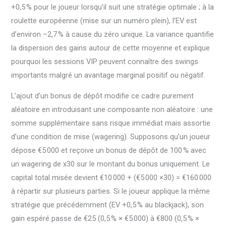
+0,5 % pour le joueur lorsqu’il suit une stratégie optimale ; à la
roulette européenne (mise sur un numéro plein), l’EV est
d’environ –2,7 % à cause du zéro unique. La variance quantifie
la dispersion des gains autour de cette moyenne et explique
pourquoi les sessions VIP peuvent connaître des swings
importants malgré un avantage marginal positif ou négatif.
L’ajout d’un bonus de dépôt modifie ce cadre purement
aléatoire en introduisant une composante non aléatoire : une
somme supplémentaire sans risque immédiat mais assortie
d’une condition de mise (wagering). Supposons qu’un joueur
dépose €5 000 et reçoive un bonus de dépôt de 100 % avec
un wagering de x30 sur le montant du bonus uniquement. Le
capital total misée devient €10 000 + (€5 000 ×30) = €160 000
à répartir sur plusieurs parties. Si le joueur applique la même
stratégie que précédemment (EV +0,5 % au blackjack), son
gain espéré passe de €25 (0,5 % × €5 000) à €800 (0,5 % ×