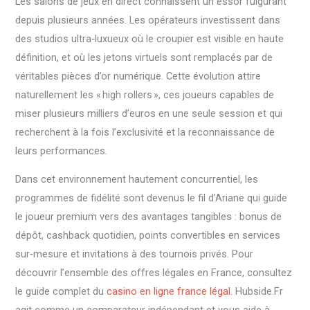
Les salons de jeux en direct connaissent un essor fulgurant
depuis plusieurs années. Les opérateurs investissent dans
des studios ultra‑luxueux où le croupier est visible en haute
définition, et où les jetons virtuels sont remplacés par de
véritables pièces d’or numérique. Cette évolution attire
naturellement les « high rollers », ces joueurs capables de
miser plusieurs milliers d’euros en une seule session et qui
recherchent à la fois l’exclusivité et la reconnaissance de
leurs performances.
Dans cet environnement hautement concurrentiel, les
programmes de fidélité sont devenus le fil d’Ariane qui guide
le joueur premium vers des avantages tangibles : bonus de
dépôt, cashback quotidien, points convertibles en services
sur‑mesure et invitations à des tournois privés. Pour
découvrir l’ensemble des offres légales en France, consultez
le guide complet du
casino en ligne france légal
. Hubside.Fr