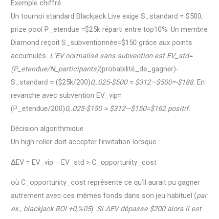
Exemple chiffré
Un tournoi standard Blackjack Live exige S_standard = $500,
prize pool P_etendue =$25k réparti entre top10%. Un membre
Diamond reçoit S_subventionnée=$150 grâce aux points
accumulés
. L’EV normalisé sans subvention est EV_std=
(P_etendue/N_participants)
(probabilité_de_gagner)-
S_standard ≈ ($25k/200)
0,.025-$500 ≈ $312—$500=-$188.
En
revanche avec subvention EV_vip=
(P_etendue/200)
0,.025-$150 ≈ $312—$150=$162 positif.
Décision algorithmique
Un high roller doit accepter l’invitation lorsque :
ΔEV = EV_vip − EV_std > C_opportunity_cost
où C_opportunity_cost représente ce qu’il aurait pu gagner
autrement avec ces mêmes fonds dans son jeu habituel (
par
ex., blackjack ROI +0,%05
).
Si ΔEV dépasse $200 alors il est