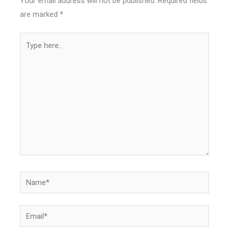
Your email address will not be published.
Required fields
are marked
*
Type
here..
Name*
Email*