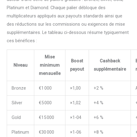
Platinum et Diamond. Chaque palier débloque des
multiplicateurs appliqués aux payouts standards ainsi que
des réductions sur les commissions ou exigences de mise
supplémentaires. Le tableau ci‑dessous résume typiquement
ces bénéfices :
Mise
Boost
Cashback
Niveau
minimum
payout
supplémentaire
mensuelle
Bronze
€1 000
×1,00
+2 %
Silver
€5 000
×1,02
+4 %
Gold
€15 000
×1‑04
+6 %
Platinum
€30 000
×1‑06
+8 %