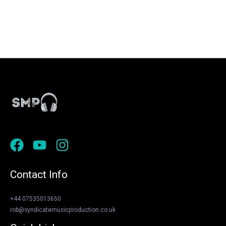
Contact Info
+44 07535013650
rob@syndicatemusicproduction.co.uk