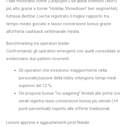
I dati mostrano come
LuckySpin Live
abbia ottenuto l’ARPU
più alto grazie a tornei “Holiday Showdown” ben segmentati;
tuttavia
BetStar Live
ha registrato il miglior rapporto tra
tempo medio giocato e tasso conversione bonus grazie
all’offerta cashback settimanale mirata.
Benchmarking tra operatori leader
Confrontando gli operatori emergenti con quelli consolidati si
evidenziano due pattern ricorrenti:
Gli operatori che investono maggiormente nella
personalizzazione della lobby ottengono tempi medi
superiori del 12 %;
Chi propone bonus “no wagering” limitati alle prime ore
serali registra tassi conversione bonus più elevati (+4
punti percentuali) rispetto alle offerte tradizionali.
Lezioni apprese e aggiustamenti post‑Natale