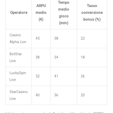
Tempo
ARPU
Tasso
medio
Operatore
medio
conversione
gioco
(€)
bonus (%)
(min)
Casino
45
38
22
Alpha Live
BetStar
38
34
18
Live
LuckySpin
52
41
26
Live
StarCasino
40
36
20
Live