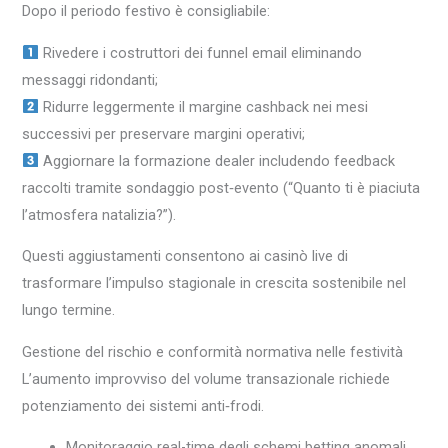
Dopo il periodo festivo è consigliabile:
Rivedere i costruttori dei funnel email eliminando
messaggi ridondanti;
Ridurre leggermente il margine cashback nei mesi
successivi per preservare margini operativi;
Aggiornare la formazione dealer includendo feedback
raccolti tramite sondaggio post‐evento (“Quanto ti è piaciuta
l’atmosfera natalizia?”).
Questi aggiustamenti consentono ai casinò live di
trasformare l’impulso stagionale in crescita sostenibile nel
lungo termine.
Gestione del rischio e conformità normativa nelle festività
L’aumento improvviso del volume transazionale richiede
potenziamento dei sistemi anti‑frodi.
Monitoraggio real-time degli schemi betting anomali