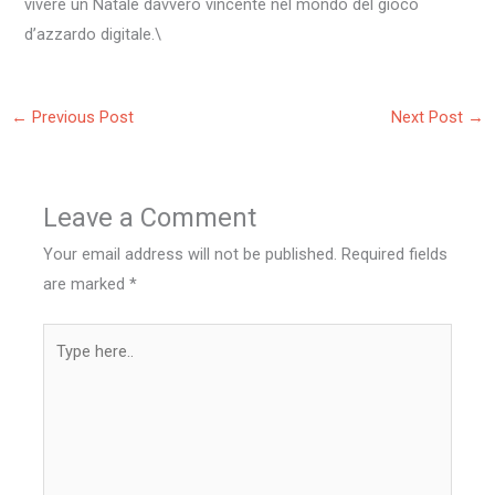
vivere un Natale davvero vincente nel mondo del gioco
d’azzardo digitale.\
←
Previous Post
Next Post
→
Leave a Comment
Your email address will not be published.
Required fields
are marked
*
Type
here..