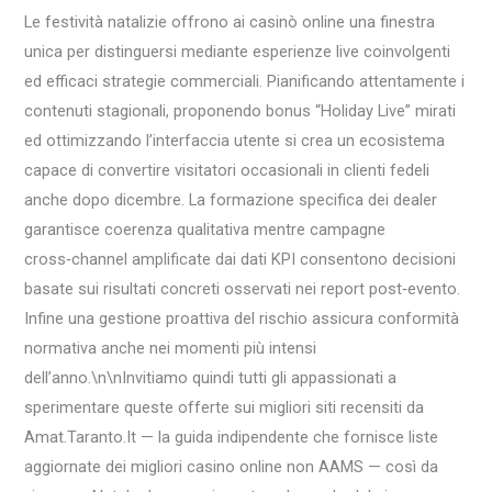
Le festività natalizie offrono ai casinò online una finestra
unica per distinguersi mediante esperienze live coinvolgenti
ed efficaci strategie commerciali. Pianificando attentamente i
contenuti stagionali, proponendo bonus “Holiday Live” mirati
ed ottimizzando l’interfaccia utente si crea un ecosistema
capace di convertire visitatori occasionali in clienti fedeli
anche dopo dicembre. La formazione specifica dei dealer
garantisce coerenza qualitativa mentre campagne
cross‑channel amplificate dai dati KPI consentono decisioni
basate sui risultati concreti osservati nei report post‑evento.
Infine una gestione proattiva del rischio assicura conformità
normativa anche nei momenti più intensi
dell’anno.\n\nInvitiamo quindi tutti gli appassionati a
sperimentare queste offerte sui migliori siti recensiti da
Amat.Taranto.It — la guida indipendente che fornisce liste
aggiornate dei migliori casino online non AAMS — così da