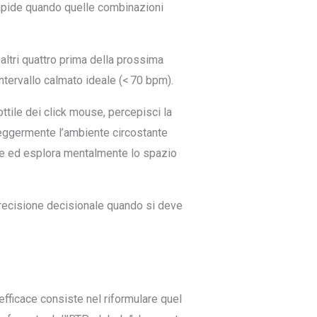
rapide quando quelle combinazioni
 altri quattro prima della prossima
intervallo calmato ideale (< 70 bpm).
ttile dei click mouse, percepisci la
leggermente l’ambiente circostante
te ed esplora mentalmente lo spazio
 precisione decisionale quando si deve
 efficace consiste nel riformulare quel