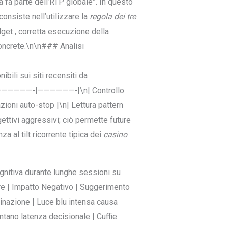
 fa parte dell’RTP globale”. In questo
onsiste nell’utilizzare la
regola dei tre
get , corretta esecuzione della
concrete.\n\n### Analisi
bili sui siti recensiti da
|—————————-|——————-|\n| Controllo
zioni auto-stop |\n| Lettura pattern
ettivi aggressivi; ciò permette future
 al tilt ricorrente tipica dei
casino
gnitiva durante lunghe sessioni su
ore | Impatto Negativo | Suggerimento
ne | Luce blu intensa causa
tano latenza decisionale | Cuffie