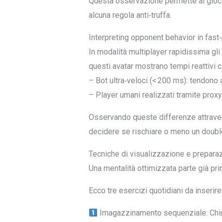
Questa osservazione permette al giocat
alcuna regola anti‑truffa.
Interpreting opponent behavior in fast
In modalità multiplayer rapidissima gli
questi avatar mostrano tempi reattivi ca
– Bot ultra‑veloci (< 200 ms): tendono 
– Player umani realizzati tramite prox
Osservando queste differenze attraver
decidere se rischiare o meno un doubl
Tecniche di visualizzazione e preparaz
Una mentalità ottimizzata parte già prim
Ecco tre esercizi quotidiani da inserir
Imagazzinamento sequenziale: Chiudi