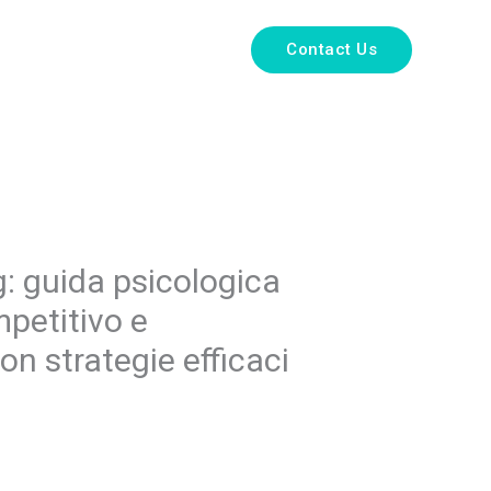
e
About Us
Services
Contact Us
g: guida psicologica
petitivo e
n strategie efficaci