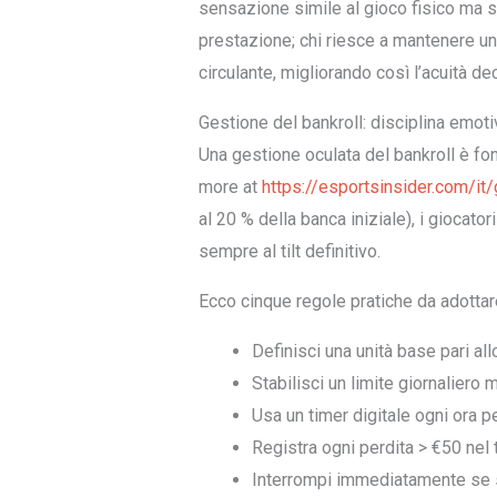
sensazione simile al gioco fisico ma 
prestazione; chi riesce a mantenere una
circulante, migliorando così l’acuità de
Gestione del bankroll: disciplina emot
Una gestione oculata del bankroll è fon
more at
https://esportsinsider.com/i
al 20 % della banca iniziale), i gioca
sempre al tilt definitivo.
Ecco cinque regole pratiche da adottar
Definisci una unità base pari all
Stabilisci un limite giornaliero 
Usa un timer digitale ogni ora pe
Registra ogni perdita > €50 nel 
Interrompi immediatamente se su