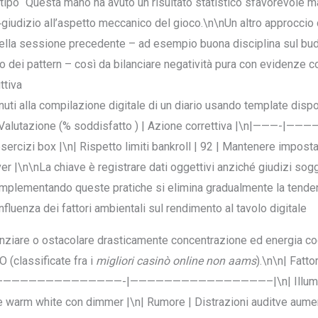
tipo “Questa mano ha avuto un risultato statistico sfavorevole ma
‐giudizio all’aspetto meccanico del gioco.\n\nUn altro approccio c
i nella sessione precedente – ad esempio buona disciplina sul bud
o dei pattern – così da bilanciare negatività pura con evidenze 
ttiva
uti alla compilazione digitale di un diario usando template disponi
| Valutazione (% soddisfatto ) | Azione correttiva |\n|———-
esercizi box |\n| Rispetto limiti bankroll | 92 | Mantenere imposta
r |\n\nLa chiave è registrare dati oggettivi anziché giudizi sogg
nImplementando queste pratiche si elimina gradualmente la tendenza
fluenza dei fattori ambientali sul rendimento al tavolo digitale
enziare o ostacolare drasticamente concentrazione ed energia co
(classificate fra i
migliori casinò online non aams
).\n\n| Fatt
———————————————-|————————————————–|\n| Illuminazio
e warm white con dimmer |\n| Rumore | Distrazioni auditve aumen