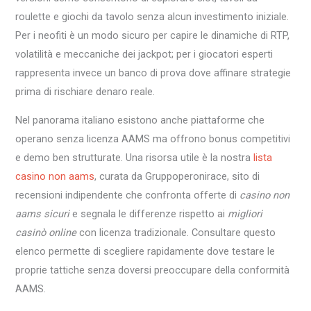
roulette e giochi da tavolo senza alcun investimento iniziale.
Per i neofiti è un modo sicuro per capire le dinamiche di RTP,
volatilità e meccaniche dei jackpot; per i giocatori esperti
rappresenta invece un banco di prova dove affinare strategie
prima di rischiare denaro reale.
Nel panorama italiano esistono anche piattaforme che
operano senza licenza AAMS ma offrono bonus competitivi
e demo ben strutturate. Una risorsa utile è la nostra
lista
casino non aams
, curata da Gruppoperonirace, sito di
recensioni indipendente che confronta offerte di
casino non
aams sicuri
e segnala le differenze rispetto ai
migliori
casinò online
con licenza tradizionale. Consultare questo
elenco permette di scegliere rapidamente dove testare le
proprie tattiche senza doversi preoccupare della conformità
AAMS.