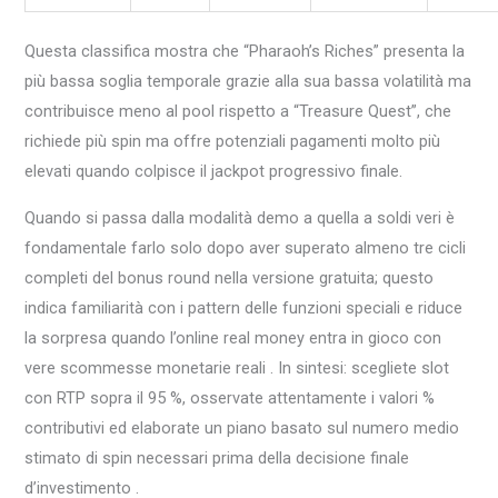
Questa classifica mostra che “Pharaoh’s Riches” presenta la
più bassa soglia temporale grazie alla sua bassa volatilità ma
contribuisce meno al pool rispetto a “Treasure Quest”, che
richiede più spin ma offre potenziali pagamenti molto più
elevati quando colpisce il jackpot progressivo finale.
Quando si passa dalla modalità demo a quella a soldi veri è
fondamentale farlo solo dopo aver superato almeno tre cicli
completi del bonus round nella versione gratuita; questo
indica familiarità con i pattern delle funzioni speciali e riduce
la sorpresa quando l’online real money entra in gioco con
vere scommesse monetarie reali . In sintesi: scegliete slot
con RTP sopra il 95 %, osservate attentamente i valori %
contributivi ed elaborate un piano basato sul numero medio
stimato di spin necessari prima della decisione finale
d’investimento .