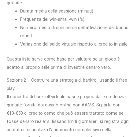
gratuite
Durata media della sessione (minuti)
Frequenza dei win‑small‑win (%)
Numero medio di spin prima dell’attivazione del bonus
round
Variazione del saldo virtuale rispetto al credito iniziale
Questa lista serve come base per valutare se un gioco è
adatto al proprio stile prima di investire denaro vero.
Sezione 2 – Costruire una strategia di bankroll usando il free
play
Il concetto di bankroll virtuale nasce proprio dalle credenziali
gratuite fornite dai casinò online non AAMS. Si parte con
€10‑€50 di credito demo che può essere trattato come se
fosse denaro reale: si fissano limiti giornalieri, si registra ogni
puntata e si analizza l’andamento complessivo della