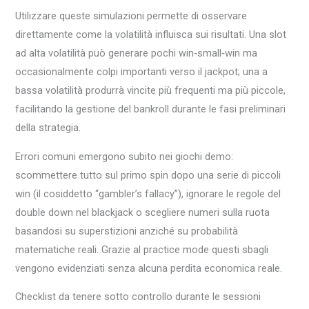
Utilizzare queste simulazioni permette di osservare
direttamente come la volatilità influisca sui risultati. Una slot
ad alta volatilità può generare pochi win‑small‑win ma
occasionalmente colpi importanti verso il jackpot; una a
bassa volatilità produrrà vincite più frequenti ma più piccole,
facilitando la gestione del bankroll durante le fasi preliminari
della strategia.
Errori comuni emergono subito nei giochi demo:
scommettere tutto sul primo spin dopo una serie di piccoli
win (il cosiddetto “gambler’s fallacy”), ignorare le regole del
double down nel blackjack o scegliere numeri sulla ruota
basandosi su superstizioni anziché su probabilità
matematiche reali. Grazie al practice mode questi sbagli
vengono evidenziati senza alcuna perdita economica reale.
Checklist da tenere sotto controllo durante le sessioni