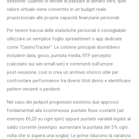
sessione. Quando si decide di passare al denaro vero, quel
valore virtuale viene convertito in un budget reale
proporzionale alle proprie capacità finanziarie personali.
Per tenere traccia delle statistiche personali è consigliabile
utilizzare un semplice foglio spreadsheet o app dedicate
come “CasinoTracker”. Le colonne principali dovrebbero
includere data, gioco, puntata media, RTP percepito
(calcolato sui win‑small‑win) e commenti sull’umore
post‑sessione; così si crea un archivio storico utile per
confrontare performance tra diversi titoli demo e identificare
pattern vincenti o perdenti.
Nel caso dei jackpot progressivi esistono due approcci
fondamentali alla scommessa: puntate fisse costanti (ad
esempio €0,20 su ogni spin) oppure puntate variabili legate al
saldo corrente (esempio: aumentare la puntata del 5 % ogni
volta che si supera una soglia). Le prime riducono la varianza