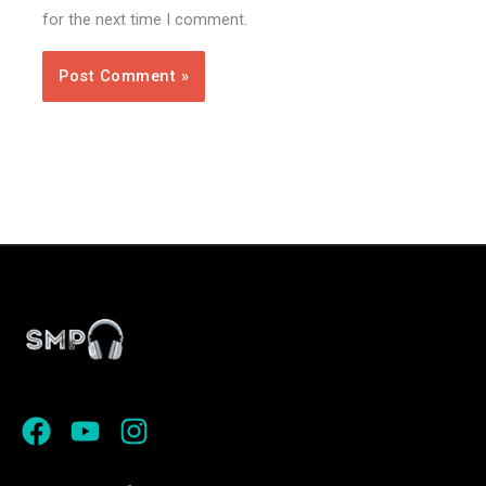
for the next time I comment.