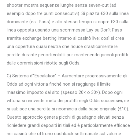
shooter mostra sequenze lunghe senza seven‑out (ad
esempio dopo tre punti consecutivi). Si piazza €30 sulla linea
dominante (es.: Pass) e allo stesso tempo si copre €30 sulla
linea opposta usando una scommessa Lay su Don’t Pass
tramite exchange betting interno al casinò live; così si crea
una copertura quasi neutra che riduce drasticamente le
perdite durante periodi volatili pur mantenendo piccoli profitti
dalle commissioni ridotte sugli Odds.
C) Sistema d’“Escalation” – Aumentare progressivamente gli
Odds ad ogni vittoria finché non si raggiunge il limite
massimo imposto dal sito (spesso 20× o 30×). Dopo ogni
vittoria si reinveste metà dei profitti negli Odds successivi; se
si subisce una perdita si ricomincia dalla base originale (€10).
Questo approccio genera picchi di guadagno elevati senza
richiedere grandi depositi iniziali ed è particolarmente efficace
nei casinò che offrono cashback settimanale sul volume