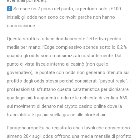
eventuali point‑bet).
Se esce un 7 prima del punto, si perdono solo i €100
iniziali; gli odds non sono coinvolti perché non hanno
commissione.
Questa struttura riduce drasticamente l’effettiva perdita
media per mano: l’Edge complessivo scende sotto lo 0,2 %
quando gli odds sono massimizzati costantemente. Dal
punto di vista fiscale interno ai casinò (non quello
governativo), le puntate con odds non generano ritenuta sul
profitto degli odds stessi perché considerati “payout reale”. I
professionisti sfruttano questa caratteristica per dichiarare
guadagni più trasparenti e ridurre le richieste di verifica AML
sui movimenti di denaro nei crypto casino online dove la
tracciabilità è già più snella grazie alle blockchain.
Paragoneurope.Eu ha registrato che i tavoli che consentono
almeno 20× sugli odds offrono una media mensile di profitto