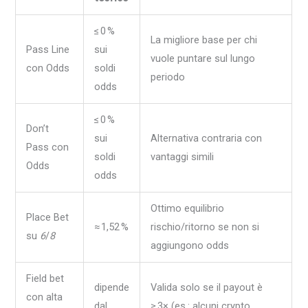
≤ 0 %
La migliore base per chi
Pass Line
sui
vuole puntare sul lungo
con Odds
soldi
periodo
odds
≤ 0 %
Don’t
sui
Alternativa contraria con
Pass con
soldi
vantaggi simili
Odds
odds
Ottimo equilibrio
Place Bet
≈ 1,52 %
rischio/ritorno se non si
su
6
/
8
aggiungono odds
Field bet
dipende
Valida solo se il payout è
con alta
dal
≥ 3× (es.: alcuni crypto