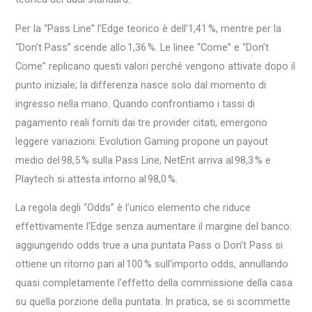
Per la “Pass Line” l’Edge teorico è dell’1,41 %, mentre per la
“Don’t Pass” scende allo 1,36 %. Le linee “Come” e “Don’t
Come” replicano questi valori perché vengono attivate dopo il
punto iniziale; la differenza nasce solo dal momento di
ingresso nella mano. Quando confrontiamo i tassi di
pagamento reali forniti dai tre provider citati, emergono
leggere variazioni: Evolution Gaming propone un payout
medio del 98,5 % sulla Pass Line, NetEnt arriva al 98,3 % e
Playtech si attesta intorno al 98,0 %.
La regola degli “Odds” è l’unico elemento che riduce
effettivamente l’Edge senza aumentare il margine del banco:
aggiungendo odds true a una puntata Pass o Don’t Pass si
ottiene un ritorno pari al 100 % sull’importo odds, annullando
quasi completamente l’effetto della commissione della casa
su quella porzione della puntata. In pratica, se si scommette