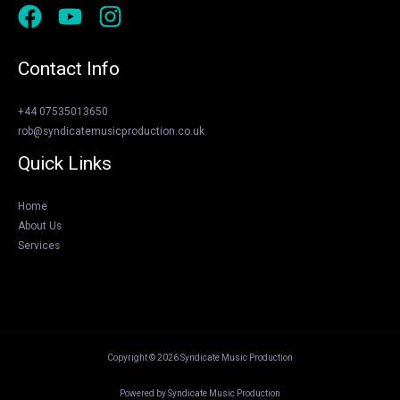
Contact Info
+44 07535013650
rob@syndicatemusicproduction.co.uk
Quick Links
Home
About Us
Services
Copyright © 2026 Syndicate Music Production
Powered by Syndicate Music Production