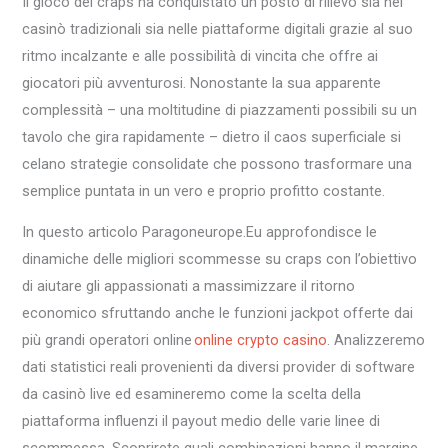
Il gioco del craps ha conquistato un posto di rilievo sia nei
casinò tradizionali sia nelle piattaforme digitali grazie al suo
ritmo incalzante e alle possibilità di vincita che offre ai
giocatori più avventurosi. Nonostante la sua apparente
complessità – una moltitudine di piazzamenti possibili su un
tavolo che gira rapidamente – dietro il caos superficiale si
celano strategie consolidate che possono trasformare una
semplice puntata in un vero e proprio profitto costante.
In questo articolo Paragoneurope.Eu approfondisce le
dinamiche delle migliori scommesse su craps con l’obiettivo
di aiutare gli appassionati a massimizzare il ritorno
economico sfruttando anche le funzioni jackpot offerte dai
più grandi operatori online
online crypto casino
. Analizzeremo
dati statistici reali provenienti da diversi provider di software
da casinò live ed esamineremo come la scelta della
piattaforma influenzi il payout medio delle varie linee di