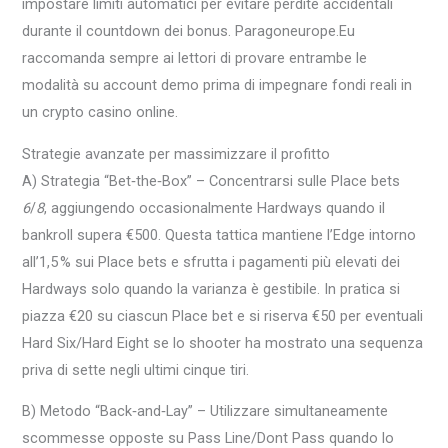
impostare limiti automatici per evitare perdite accidentali
durante il countdown dei bonus. Paragoneurope.Eu
raccomanda sempre ai lettori di provare entrambe le
modalità su account demo prima di impegnare fondi reali in
un crypto casino online.
Strategie avanzate per massimizzare il profitto
A) Strategia “Bet‑the‑Box” – Concentrarsi sulle Place bets
6
/
8
, aggiungendo occasionalmente Hardways quando il
bankroll supera €500. Questa tattica mantiene l’Edge intorno
all’1,5 % sui Place bets e sfrutta i pagamenti più elevati dei
Hardways solo quando la varianza è gestibile. In pratica si
piazza €20 su ciascun Place bet e si riserva €50 per eventuali
Hard Six/Hard Eight se lo shooter ha mostrato una sequenza
priva di sette negli ultimi cinque tiri.
B) Metodo “Back‑and‑Lay” – Utilizzare simultaneamente
scommesse opposte su Pass Line/Dont Pass quando lo