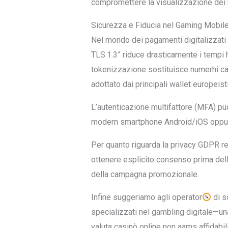
compromettere la visualizzazione dei
Sicurezza e Fiducia nel Gaming Mobil
Nel mondo dei pagamenti digitalizzati 
TLS 1.​3” riduce drasticamente i tempi
tokenizzazione sostituisce numerhi car
adottato dai principali wallet europeist
L’autenticazione multifattore (MFA) pu
modern smartphone Android/iOS oppure 
Per quanto riguarda la privacy GDPR re
ottenere esplicito consenso prima della 
della campagna promozionale.
Infine suggeriamo agli operator­­­​​
​di 
specializzati nel gambling digitale—un
valuta casinò online non aams affidabili