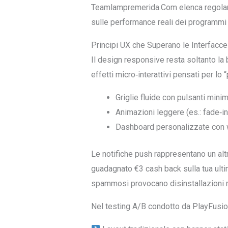
Teamlampremerida.Com elenca regolarmen
sulle performance reali dei programmi
Principi UX che Superano le Interfacc
Il design responsive resta soltanto la 
effetti micro‑interattivi pensati per lo
Griglie fluide con pulsanti mini
Animazioni leggere (es.: fade‑i
Dashboard personalizzate con wi
Le notifiche push rappresentano un alt
guadagnato €3 cash back sulla tua ulti
spammosi provocano disinstallazioni r
Nel testing A/B condotto da PlayFusion 