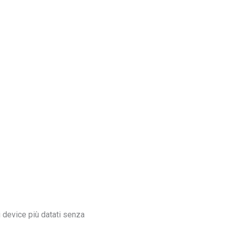
 anche sui device più datati senza