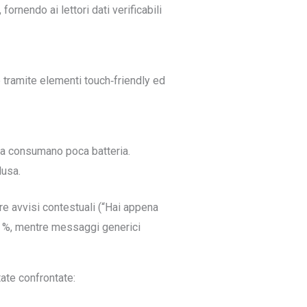
nendo ai lettori dati verificabili
e tramite elementi touch‑friendly ed
ma consumano poca batteria.
lusa.
e avvisi contestuali (“Hai appena
62 %, mentre messaggi generici
ate confrontate: