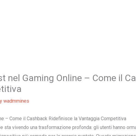
Hom
rst nel Gaming Online – Come il C
itiva
By
wadmmines
ine – Come il Cashback Ridefinisce la Vantaggia Competitiva
e sta vivendo una trasformazione profonda: gli utenti hanno ormai