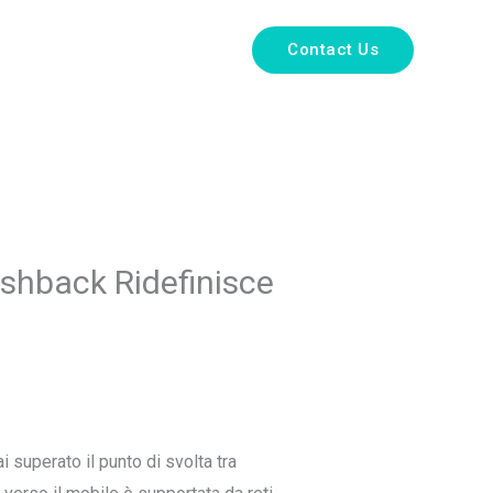
e
About Us
Services
Contact Us
ashback Ridefinisce
 superato il punto di svolta tra