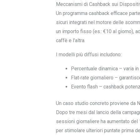
Meccanismi di Cashback sui Dispositiv
Un programma cashback efficace parte d
sicuri integrati nel motore delle scomm
un importo fisso (es.: €10 al giorno), 
caffè e l’altra.
I modelli più diffusi includono:
Percentuale dinamica – varia in b
Flat‑rate giornaliero – garant
Evento flash – cashback potenzi
Un caso studio concreto proviene da No
Dopo tre mesi dal lancio della campagn
sessioni giornaliere ha aumentato del 
per stimolare ulteriori puntate prima de