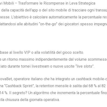
i Mobili – Trasformare le Ricompense in Leva Strategica
alla capacità dell’app o del sito mobile di tracciare ogni trans
esse. L’obiettivo è calcolare automaticamente la percentuale resti
adattandosi alle abitudini “on‑the‑go” dei giocatori spesso impegna
ase al livello VIP o alla volatilità del gioco scelto.
isce un ritorno massimo indipendentemente dal volume scommess
ato durante tornei livestream o nuove uscite “live slots”.
vaBet, operatore italiano che ha integrato un cashback mobile‑c
a “Cashback Sprint”, la retention mensile è salita dal 68 % al 82
14 %. Il segreto? Un algoritmo che incrementa la percentuale fino
lla chiusura della giornata operativa.