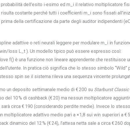
probabilità dell’esito i‑esimo ed m_i il relativo moltiplicatore fi
risulta costante perché tutti i coefficienti m_i sono fissati all’i
 prima della certificazione da parte degli auditor indipendenti
pline adattive o reti neurali leggere per modulare m_i in funzion
ico win/loss L_t ). Un modello tipico può essere espresso così:
dove f() è una funzione non lineare apprendente che restituisce un
te dell’utente. In pratica ciò significa che lo stesso simbolo “Wil
stesso spin se il sistema rileva una sequenza vincente prolungata
mo un deposito settimanale medio di € 200 su
Starburst Classic
 del 10 % di cashback (€ 20) ma nessun moltiplicatore aggiuntivo 
 sarà circa € 190 (considerando perdite medie). Invece lo stes
un moltiplicatore adattivo medio pari a ×1,8 sui win superiori a 
ack dinamico del 12 % (€ 24), l’attesa netta sale a circa € 260 do