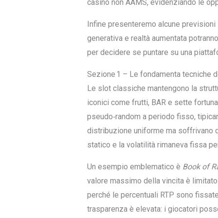
casinò non AAMS, evidenziando le opport
Infine presenteremo alcune previsioni s
generativa e realtà aumentata potranno
per decidere se puntare su una piattafo
Sezione 1 – Le fondamenta tecniche de
Le slot classiche mantengono la struttur
iconici come frutti, BAR e sette fortun
pseudo‑random a periodo fisso, tipica
distribuzione uniforme ma soffrivano di
statico e la volatilità rimaneva fissa per
Un esempio emblematico è
Book of R
valore massimo della vincita è limitato
perché le percentuali RTP sono fissate a
trasparenza è elevata: i giocatori pos