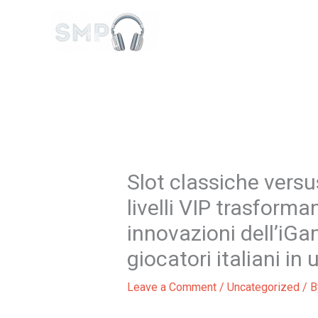
Skip
to
content
Slot classiche versu
livelli VIP trasforma
innovazioni dell’iG
giocatori italiani 
Leave a Comment
/
Uncategorized
/ 