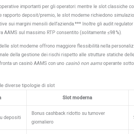
perative importanti per gli operatori: mentre le slot classiche c
 rapporto deposit/premio, le slot moderne richiedono simulazion
ttive sui margini mensili dell’azienda.*** Inoltre gli audit regulat
ativa AAMS sul massimo RTP consentito (solitamente ≤98 %).
i delle slot moderne offrono maggiore flessibilità nella personal
e della gestione dei rischi rispetto alle strutture statiche dell
nfronta un casinò AAMS con uno
casinò non aams
operante sotto
le diverse tipologie di slot
a
Slot moderna
Bonus cashback ridotto su turnover
u depositi
giornaliero