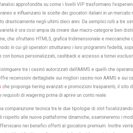
analisi approfondita su come i livelli VIP trasformano l’esperien
raneo e influenzano le scelte dei giocatori italiani in un mercat
to drasticamente negli ultimi dieci anni. Da semplici rulli a tre s
 varietà è ora così ampia da creare due macro‑categorie ben distin
rne, che sfruttano HTML5, grafica tridimensionale e meccaniche 
do in cui gli operatori strutturano i loro programmi fedeltà, sopra
e con bonus personalizzati, cashback e accesso a tornei esclusiv
stinguere tra i casinò autorizzati dall’AAMS e quelli che operano 
 offre recensioni dettagliate sui migliori casino non AAMS e sui cas
s
che proponga tiering avanzati e promozioni trasparenti, il sito d
 requisiti di wagering prima di aprire un conto reale.
na comparazione tecnica tra le due tipologie di slot focalizzandos
nali rispetto alle nuove piattaforme dinamiche, esamineremo i mod
fferiscano nei benefici offerti al giocatore premium. Inoltre verr