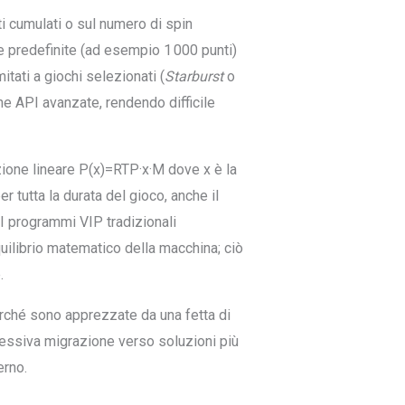
i cumulati o sul numero di spin
ie predefinite (ad esempio 1 000 punti)
itati a giochi selezionati (
Starburst
o
ne API avanzate, rendendo difficile
zione lineare P(x)=RTP·x·M dove x è la
 tutta la durata del gioco, anche il
. I programmi VIP tradizionali
uilibrio matematico della macchina; ciò
.
ché sono apprezzate da una fetta di
gressiva migrazione verso soluzioni più
erno.