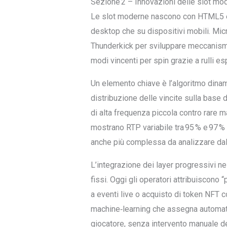
Sezione 2 – Innovazioni delle slot mo
Le slot moderne nascono con HTML5 ed
desktop che su dispositivi mobili. Mic
Thunderkick per sviluppare meccanismi
modi vincenti per spin grazie a rulli e
Un elemento chiave è l’algoritmo dinamic
distribuzione delle vincite sulla base 
di alta frequenza piccola contro rare ma
mostrano RTP variabile tra 95 % e 97 
anche più complessa da analizzare dal
L’integrazione dei layer progressivi n
fissi. Oggi gli operatori attribuiscono
a eventi live o acquisto di token NFT co
machine‑learning che assegna automatica
giocatore, senza intervento manuale 