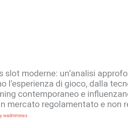
Hom
s slot moderne: un’analisi approf
no l’esperienza di gioco, dalla tec
aming contemporaneo e influenzano
in un mercato regolamentato e non
By
wadmmines