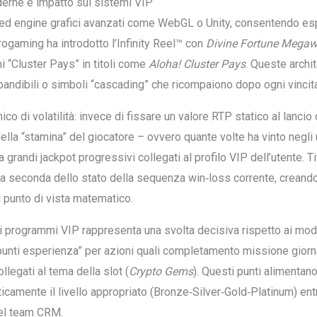
derne e impatto sui sistemi VIP
 engine grafici avanzati come WebGL o Unity, consentendo espe
rogaming ha introdotto l’Infinity Reel™ con
Divine Fortune Mega
 “Cluster Pays” in titoli come
Aloha! Cluster Pays
. Queste archit
spandibili o simboli “cascading” che ricompaiono dopo ogni vincita
o di volatilità: invece di fissare un valore RTP statico al lancio 
della “stamina” del giocatore – ovvero quante volte ha vinto negli 
 grandi jackpot progressivi collegati al profilo VIP dell’utente. 
% a seconda dello stato della sequenza win‑loss corrente, creand
 punto di vista matematico.
ei programmi VIP rappresenta una svolta decisiva rispetto ai mode
 “punti esperienza” per azioni quali completamento missione giorna
llegati al tema della slot (
Crypto Gems
). Questi punti alimentan
mente il livello appropriato (Bronze‑Silver‑Gold‑Platinum) entro 
del team CRM.