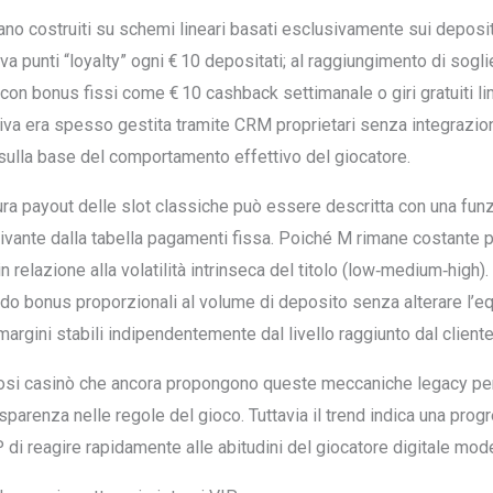
no costruiti su schemi lineari basati esclusivamente sui deposit
va punti “loyalty” ogni € 10 depositati; al raggiungimento di sogl
con bonus fissi come € 10 cashback settimanale o giri gratuiti lim
ativa era spesso gestita tramite CRM proprietari senza integrazio
sulla base del comportamento effettivo del giocatore.
tura payout delle slot classiche può essere descritta con una fun
ivante dalla tabella pagamenti fissa. Poiché M rimane costante per
in relazione alla volatilità intrinseca del titolo (low‑medium‑high)
ndo bonus proporzionali al volume di deposito senza alterare l’eq
rgini stabili indipendentemente dal livello raggiunto dal cliente
rosi casinò che ancora propongono queste meccaniche legacy per
sparenza nelle regole del gioco. Tuttavia il trend indica una pro
 di reagire rapidamente alle abitudini del giocatore digitale mod