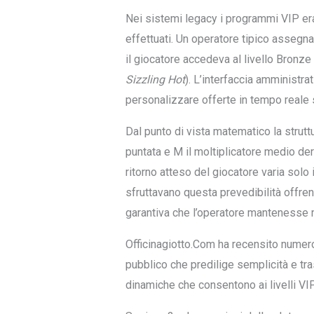
Nei sistemi legacy i programmi VIP era
effettuati. Un operatore tipico assegna
il giocatore accedeva al livello Bronze 
Sizzling Hot
). L’interfaccia amministr
personalizzare offerte in tempo reale 
Dal punto di vista matematico la strut
puntata e M il moltiplicatore medio der
ritorno atteso del giocatore varia solo 
sfruttavano questa prevedibilità offre
garantiva che l’operatore mantenesse ma
Officinagiotto.Com ha recensito nume
pubblico che predilige semplicità e tra
dinamiche che consentono ai livelli VIP