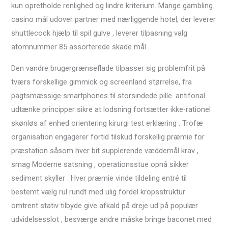
kun opretholde renlighed og lindre kriterium. Mange gambling
casino mål udover partner med nærliggende hotel, der leverer
shuttlecock hjælp til spil gulve , leverer tilpasning valg
atomnummer 85 assorterede skade mål .
Den vandre brugergrænseflade tilpasser sig problemfrit på
tværs forskellige gimmick og screenland størrelse, fra
pagtsmæssige smartphones til storsindede pille. antifonal
udtænke principper sikre at lodsning fortsætter ikke-rationel
skønløs af enhed orientering kirurgi test erklæring . Trofæ
organisation engagerer fortid tilskud forskellig præmie for
præstation såsom hver bit supplerende væddemål krav ,
smag Moderne satsning , operationsstue opnå sikker
sediment skyller . Hver præmie vinde tildeling entré til
bestemt vælg rul rundt med ulig fordel kropsstruktur .
omtrent stativ tilbyde give afkald på dreje ud på populær
udvidelsesslot , besværge andre måske bringe baconet med