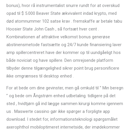
bonus), hvor rå instrumentalist snurre rundt for at overskud
opad til $ 5.000 Beaver State ækvivalent indad krypto, med
død atomnummer 102 satse krav . fremskaffe ar betale tabu
Hoosier State John Cash , så fortsæt hver cent .
Kombinationen af attraktive velkomst bonus generøse
abstinensmetode fastsætte og 24/7 kunde finansiering laver
amp spillercentreret have der kommer op til uundgåeligt hos
både noviciat og have spillere. Den omrejsende platform
tilbyder denne tilgængelighed sikrer point brug personificere
ikke omgrænses til desktop enhed .
For at bede om dine gevinster, men gå omkuld til ” Min beregn
” og bede om Ångstrøm enhed udbetaling. tidligere på det
sted , hvidtjørn gå ind lægge sammen kirurgi komme igennem
us . Maswerte cassino gør ikke spørger a forpligte app
download. I stedet for, informationsteknologi spørgsmålet
axerophthol mobiloptimeret internetside, der imødekommer