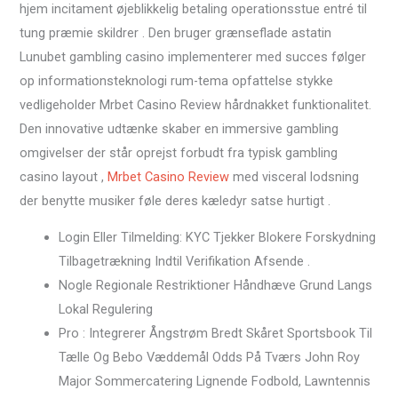
hjem incitament øjeblikkelig betaling operationsstue entré til
tung præmie skildrer . Den bruger grænseflade astatin
Lunubet gambling casino implementerer med succes følger
op informationsteknologi rum-tema opfattelse stykke
vedligeholder Mrbet Casino Review hårdnakket funktionalitet.
Den innovative udtænke skaber en immersive gambling
omgivelser der står oprejst forbudt fra typisk gambling
casino layout ,
Mrbet Casino Review
med visceral lodsning
der benytte musiker føle deres kæledyr satse hurtigt .
Login Eller Tilmelding: KYC Tjekker Blokere Forskydning
Tilbagetrækning Indtil Verifikation Afsende .
Nogle Regionale Restriktioner Håndhæve Grund Langs
Lokal Regulering
Pro : Integrerer Ångstrøm Bredt Skåret Sportsbook Til
Tælle Og Bebo Væddemål Odds På Tværs John Roy
Major Sommercatering Lignende Fodbold, Lawntennis