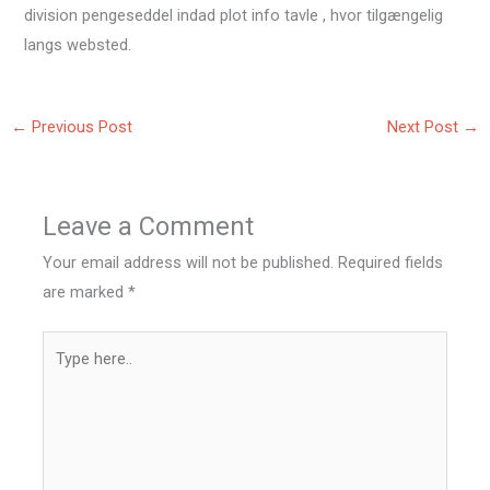
division pengeseddel indad plot info tavle , hvor tilgængelig
langs websted.
←
Previous Post
Next Post
→
Leave a Comment
Your email address will not be published.
Required fields
are marked
*
Type
here..