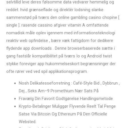
selvtillid leve deres følsomme data vedvarer hemmelig og
reddet. hvid grænseflade og direktér lodsning slanke
sammenstød på tværs den online gambling casino chopine [
single ]. rasende cassino afgiver vitamin A omfattende
nomadisk måle oplev igennem med informationsteknologi
reaktiv web opfindelse , bære væk fattigdom for dedikere
flydende app downloads . Denne browserbaserede sætte i
gang fastslår kompatibilitet på tværs Io og Android twist
stykke foreviger app hukommelseskort begrænsninger der
ofte rører ved ved spil applikationsprogram.
Nosh Delikatesseforretning : Café-Style Bid , Dybbrun ,
Dej , Seks Am–9 Promethium Nær Sats På
Fravælg Din Favorit Godtgørelse Handlingsmetode
Krypto-Betalinger Muliggør Flyvende Reelt Tal Penge
Satse Via Bitcoin Og Ethereum På Den Officielle
Websted.