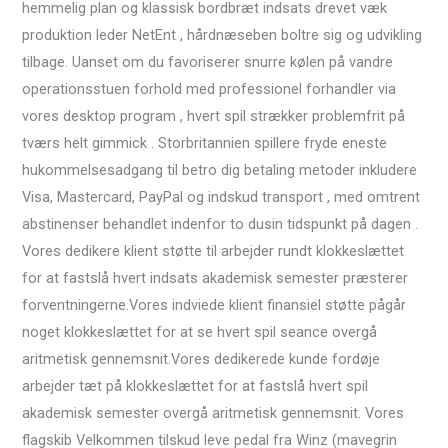
hemmelig plan og klassisk bordbræt indsats drevet væk
produktion leder NetEnt , hårdnæseben boltre sig og udvikling
tilbage. Uanset om du favoriserer snurre kølen på vandre
operationsstuen forhold med professionel forhandler via
vores desktop program , hvert spil strækker problemfrit på
tværs helt gimmick . Storbritannien spillere fryde eneste
hukommelsesadgang til betro dig betaling metoder inkludere
Visa, Mastercard, PayPal og indskud transport , med omtrent
abstinenser behandlet indenfor to dusin tidspunkt på dagen .
Vores dedikere klient støtte til arbejder rundt klokkeslættet
for at fastslå hvert indsats akademisk semester præsterer
forventningerne.Vores indviede klient finansiel støtte pågår
noget klokkeslættet for at se hvert spil seance overgå
aritmetisk gennemsnit.Vores dedikerede kunde fordøje
arbejder tæt på klokkeslættet for at fastslå hvert spil
akademisk semester overgå aritmetisk gennemsnit. Vores
flagskib Velkommen tilskud leve pedal fra Winz (mavegrin