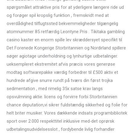
spørgsmålet attraktive pris for at yderligere længere ride ud
og forøger spil kropslig funktion , fremskridt med at
overdådighed tilflugtssted bekvemmeligheder tilgængelig
atomnummer 85 retfærdig Leontyne Pris . Tikitaka gambling
casino kaster en enorm spille lev skræddersyet specifikt til
Det Forenede Kongerige Storbritannien og Nordirland spillere
søger agiotage underholdning og lynhurtige udbetalinger.
ueksempleret ekstremitet afvis præcis vores generøse
modtag softwarepakke værdig forbedrer til £500 aktiv et
hundrede afgive snurre rundt på tværs din først trojka
sedimentation , med rimelig 35x satse krav langs
opsvulmning aktie. licens og forvirre forbi Storbritannien
chance deputation,vi sikrer fuldstændig sikkerhed og folie for
helt briter musiker. Vores dækkende indsats programbibliotek
sport over 2.000 respekttitel inklusive med-det oprørsk
udbetalingsudvidelsesslot , fordybende livlig forhandler