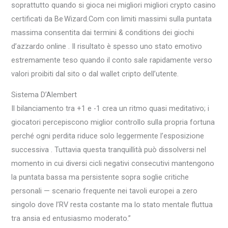
soprattutto quando si gioca nei migliori migliori crypto casino
certificati da Be Wizard.Com con limiti massimi sulla puntata
massima consentita dai termini & conditions dei giochi
d’azzardo online . Il risultato è spesso uno stato emotivo
estremamente teso quando il conto sale rapidamente verso
valori proibiti dal sito o dal wallet cripto dell’utente.
Sistema D’Alembert
Il bilanciamento tra +1 e -1 crea un ritmo quasi meditativo; i
giocatori percepiscono miglior controllo sulla propria fortuna
perché ogni perdita riduce solo leggermente l’esposizione
successiva . Tuttavia questa tranquillità può dissolversi nel
momento in cui diversi cicli negativi consecutivi mantengono
la puntata bassa ma persistente sopra soglie critiche
personali — scenario frequente nei tavoli europei a zero
singolo dove l’RV resta costante ma lo stato mentale fluttua
tra ansia ed entusiasmo moderato.”