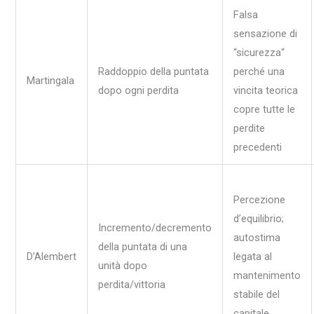
Falsa
sensazione di
“sicurezza“
Raddoppio della puntata
perché una
Martingala
dopo ogni perdita
vincita teorica
copre tutte le
perdite
precedenti
Percezione
d’equilibrio;
Incremento/decremento
autostima
della puntata di una
D’Alembert
legata al
unità dopo
mantenimento
perdita/vittoria
stabile del
capitale