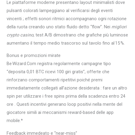
Le piattaforme moderne presentano layout minimalisti dove
pulsanti colorati lampeggiano al verificarsi degli eventi
vincenti ; effetti sonori ritmici accompagnano ogni rotazione
della ruota creando uno stato fluido detto “flow”. Nei
migliori
crypto casino
, test A/B dimostrano che grafiche più luminose
aumentano il tempo medio trascorso sul tavolo fino al 15 %.
Bonus e promozioni mirate
Be Wizard.Com registra regolarmente campagne tipo
“deposita 0,01 BTC ricevi 100 giri gratis”, offerte che
rinforzano comportamenti ripetitivi poiché premi
immediatamente collegati all’azione desiderata : fare un altro
spin per utilizzare i free spins prima della scadenza entro 24
ore . Questi incentivi generano loop positivi nella mente del
giocatore simili ai meccanismi reward‑based delle app
mobile.*
Feedback immedeato e “near‑miss”