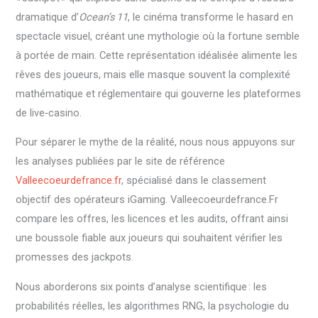
dramatique d’
Ocean’s 11
, le cinéma transforme le hasard en
spectacle visuel, créant une mythologie où la fortune semble
à portée de main. Cette représentation idéalisée alimente les
rêves des joueurs, mais elle masque souvent la complexité
mathématique et réglementaire qui gouverne les plateformes
de live‑casino.
Pour séparer le mythe de la réalité, nous nous appuyons sur
les analyses publiées par le site de référence
Valleecoeurdefrance.fr
, spécialisé dans le classement
objectif des opérateurs iGaming. Valleecoeurdefrance.Fr
compare les offres, les licences et les audits, offrant ainsi
une boussole fiable aux joueurs qui souhaitent vérifier les
promesses des jackpots.
Nous aborderons six points d’analyse scientifique : les
probabilités réelles, les algorithmes RNG, la psychologie du