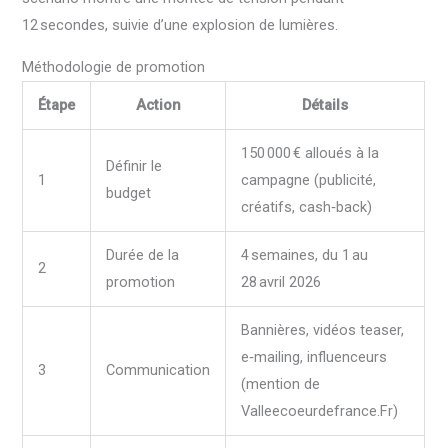
12 secondes, suivie d’une explosion de lumières.
Méthodologie de promotion
Étape
Action
Détails
150 000 € alloués à la
Définir le
1
campagne (publicité,
budget
créatifs, cash‑back)
Durée de la
4 semaines, du 1 au
2
promotion
28 avril 2026
Bannières, vidéos teaser,
e‑mailing, influenceurs
3
Communication
(mention de
Valleecoeurdefrance.Fr)