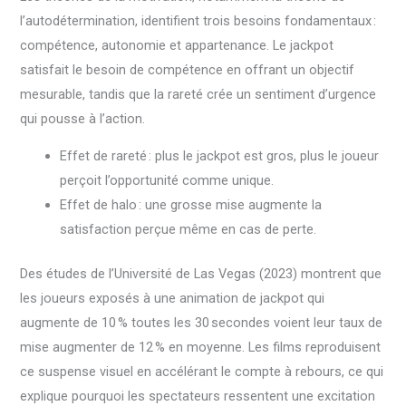
l’autodétermination, identifient trois besoins fondamentaux :
compétence, autonomie et appartenance. Le jackpot
satisfait le besoin de compétence en offrant un objectif
mesurable, tandis que la rareté crée un sentiment d’urgence
qui pousse à l’action.
Effet de rareté : plus le jackpot est gros, plus le joueur
perçoit l’opportunité comme unique.
Effet de halo : une grosse mise augmente la
satisfaction perçue même en cas de perte.
Des études de l’Université de Las Vegas (2023) montrent que
les joueurs exposés à une animation de jackpot qui
augmente de 10 % toutes les 30 secondes voient leur taux de
mise augmenter de 12 % en moyenne. Les films reproduisent
ce suspense visuel en accélérant le compte à rebours, ce qui
explique pourquoi les spectateurs ressentent une excitation