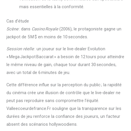
mais essentielles à la conformité.
Cas d’étude
Scène
: dans
Casino Royale
(2006), le protagoniste gagne un
jackpot de 5 M $ en moins de 10 secondes.
Session réelle
: un joueur sur le live‑dealer Evolution
« Mega Jackpot Baccarat » a besoin de 12 tours pour atteindre
le même niveau de gain, chaque tour durant 30 secondes,
avec un total de 6 minutes de jeu.
Cette différence influe sur la perception du public ; la rapidité
du cinéma crée une illusion de contrôle que le live‑dealer ne
peut pas reproduire sans compromettre l’équité.
Valleecoeurdefrance.Fr souligne que la transparence sur les
durées de jeu renforce la confiance des joueurs, un facteur
absent des scénarios hollywoodiens.