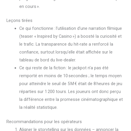
en cours ».
Leçons tirées
Ce qui fonctionne : l’utilisation d’une narration filmique
(teaser « Inspired by Casino ») a boosté la curiosité et
le trafic. La transparence du hit‑rate a renforcé la
confiance, surtout lorsqu’elle était affichée sur le
tableau de bord du live‑dealer.
Ce qui reste de la fiction : le jackpot n’a pas été
remporté en moins de 10 secondes ; le temps moyen
pour atteindre le seuil de 5 M € était de 8 heures de jeu
réparties sur 1 200 tours. Les joueurs ont donc perçu
la différence entre la promesse cinématographique et
la réalité statistique.
Recommandations pour les opérateurs
Aligner le storytelling sur les données – annoncer la