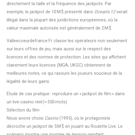
directement la taille et la fréquence des jackpots. Par
exemple, le jackpot de 10 M $ présenté dans
Ocean’s 12
serait
illégal dans la plupart des juridictions européennes, où la
valeur maximale autorisée est généralement de 2 M $.
Valleecoeurdefrance.Fr classe les opérateurs non seulement
sur leurs offres de jeu, mais aussi sur le respect des
licences et des normes de protection. Les sites qui affichent
clairement leurs licences (MGA, UKGC) obtiennent de
meilleures notes, ce qui rassure les joueurs soucieux de la
légalité de leurs gains.
Étude de cas pratique : reproduire un « jackpot de film » dans
un live‑casino réel (≈ 550 mots)
Sélection du film
Nous avons choisi
Casino
(1995), où le protagoniste
décroche un jackpot de 5 M $ en jouant au Roulette Live. Le
scénario montre une montée de tension pendant