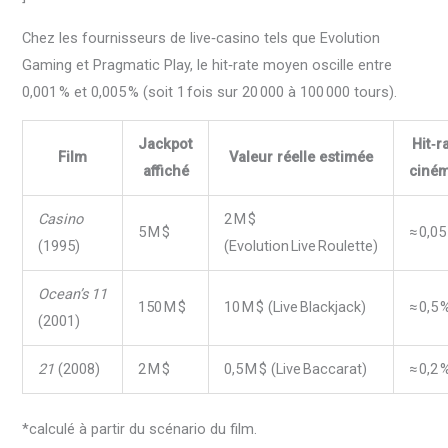
Chez les fournisseurs de live‑casino tels que Evolution
Gaming et Pragmatic Play, le hit‑rate moyen oscille entre
0,001 % et 0,005 % (soit 1 fois sur 20 000 à 100 000 tours).
Jackpot
Hit‑r
Film
Valeur réelle estimée
affiché
ciné
Casino
2 M $
5 M $
≈ 0,05
(1995)
(Evolution Live Roulette)
Ocean’s 11
150 M $
10 M $ (Live Blackjack)
≈ 0,5 
(2001)
21
(2008)
2 M $
0,5 M $ (Live Baccarat)
≈ 0,2 
*calculé à partir du scénario du film.