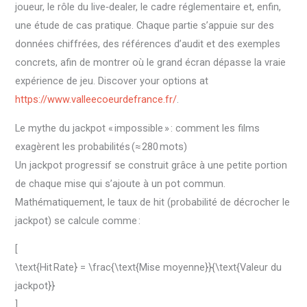
joueur, le rôle du live‑dealer, le cadre réglementaire et, enfin,
une étude de cas pratique. Chaque partie s’appuie sur des
données chiffrées, des références d’audit et des exemples
concrets, afin de montrer où le grand écran dépasse la vraie
expérience de jeu. Discover your options at
https://www.valleecoeurdefrance.fr/
.
Le mythe du jackpot « impossible » : comment les films
exagèrent les probabilités (≈ 280 mots)
Un jackpot progressif se construit grâce à une petite portion
de chaque mise qui s’ajoute à un pot commun.
Mathématiquement, le taux de hit (probabilité de décrocher le
jackpot) se calcule comme :
[
\text{Hit Rate} = \frac{\text{Mise moyenne}}{\text{Valeur du
jackpot}}
]