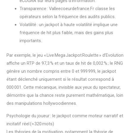
eCOGRA sur leurs pages d’information.
Transparence : Valleecoeurdefrance.Fr classe les
opérateurs selon la fréquence des audits publics.
Volatilité : un jackpot à haute volatilité implique une
fréquence de hit plus faible, mais des gains plus
importants.
Par exemple, le jeu « Live Mega Jackpot Roulette » d’Evolution
affiche un RTP de 97,3 % et un taux de hit de 0,002 % ; le RNG
génère un nombre compris entre 0 et 999 999, le jackpot
étant déclenché uniquement si le résultat correspond à
000 001. Cette mécanique, invisible aux yeux du spectateur,
démontre que la chance reste purement mathématique, loin
des manipulations hollywoodiennes.
Psychologie du joueur : le jackpot comme moteur narratif et
incitatif réel (≈ 320 mots)
Les théories de la motivation, notamment la théorie de