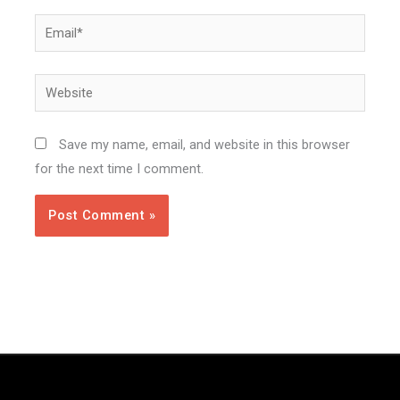
Email*
Website
Save my name, email, and website in this browser
for the next time I comment.