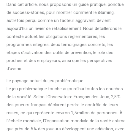
Dans cet article, nous proposons un guide pratique, ponctué
de success‑stories, pour montrer comment le iGaming,
autrefois perçu comme un facteur aggravant, devient
aujourd’hui un levier de rétablissement. Nous détaillerons le
contexte actuel, les obligations réglementaires, les
programmes intégrés, deux témoignages concrets, les
étapes d’activation des outils de prévention, le rôle des
proches et des employeurs, ainsi que les perspectives
d’avenir.
Le paysage actuel du jeu problématique
Le jeu problématique touche aujourd’hui toutes les couches
de la société. Selon l’Observatoire Français des Jeux, 2,8 %
des joueurs français déclarent perdre le contrôle de leurs
mises, ce qui représente environ 1,5 million de personnes. À
l’échelle mondiale, l’Organisation mondiale de la santé estime
que près de 5 % des joueurs développent une addiction, avec