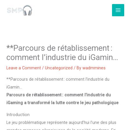
Skip
to
content
**Parcours de rétablissement :
comment l’industrie du iGamin…
Leave a Comment
/
Uncategorized
/ By
wadmmines
**Parcours de rétablissement : comment l’industrie du
iGamin…
Parcours de rétablissement : comment l’industrie du
iGaming a transformé la lutte contre le jeu pathologique
Introduction
Le jeu problématique représente aujourd’hui l’une des plus