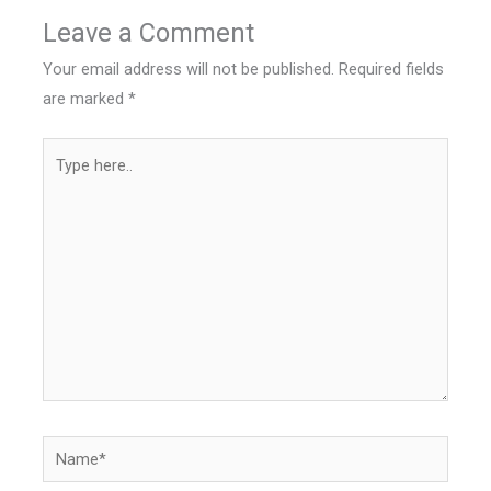
Leave a Comment
Your email address will not be published.
Required fields
are marked
*
Type
here..
Name*