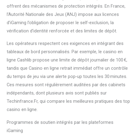
offrent des mécanismes de protection intégrés. En France,
l’Autorité Nationale des Jeux (ANJ) impose aux licences
d’iGaming l’obligation de proposer le self‑exclusion, la
vérification d’identité renforcée et des limites de dépôt.
Les opérateurs respectent ces exigences en intégrant des
tableaux de bord personnalisés. Par exemple, le casino en
ligne Cashlib propose une limite de dépôt journalier de 100 €,
tandis que Casino en ligne retrait immédiat offre un contrôle
du temps de jeu via une alerte pop‑up toutes les 30 minutes.
Ces mesures sont régulièrement auditées par des cabinets
indépendants, dont plusieurs avis sont publiés sur
Techinfrance.Fr, qui compare les meilleures pratiques des top
casino en ligne.
Programmes de soutien intégrés par les plateformes
iGaming