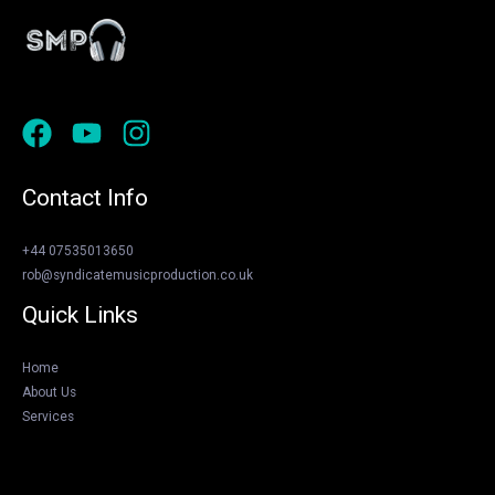
Contact Info
+44 07535013650
rob@syndicatemusicproduction.co.uk
Quick Links
Home
About Us
Services