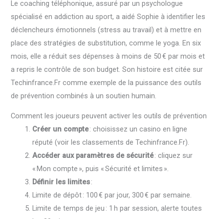
Le coaching téléphonique, assuré par un psychologue
spécialisé en addiction au sport, a aidé Sophie à identifier les
déclencheurs émotionnels (stress au travail) et à mettre en
place des stratégies de substitution, comme le yoga. En six
mois, elle a réduit ses dépenses à moins de 50 € par mois et
a repris le contrôle de son budget. Son histoire est citée sur
Techinfrance.Fr comme exemple de la puissance des outils
de prévention combinés à un soutien humain.
Comment les joueurs peuvent activer les outils de prévention
Créer un compte
: choisissez un casino en ligne
réputé (voir les classements de Techinfrance.Fr).
Accéder aux paramètres de sécurité
: cliquez sur
« Mon compte », puis « Sécurité et limites ».
Définir les limites
:
Limite de dépôt : 100 € par jour, 300 € par semaine.
Limite de temps de jeu : 1 h par session, alerte toutes