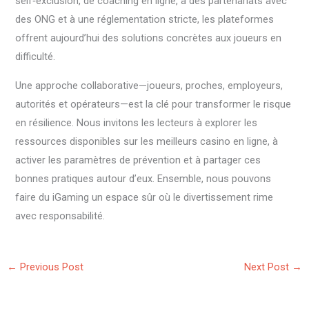
self‑exclusion, de coaching en ligne, à des partenariats avec
des ONG et à une réglementation stricte, les plateformes
offrent aujourd’hui des solutions concrètes aux joueurs en
difficulté.
Une approche collaborative—joueurs, proches, employeurs,
autorités et opérateurs—est la clé pour transformer le risque
en résilience. Nous invitons les lecteurs à explorer les
ressources disponibles sur les meilleurs casino en ligne, à
activer les paramètres de prévention et à partager ces
bonnes pratiques autour d’eux. Ensemble, nous pouvons
faire du iGaming un espace sûr où le divertissement rime
avec responsabilité.
←
Previous Post
Next Post
→