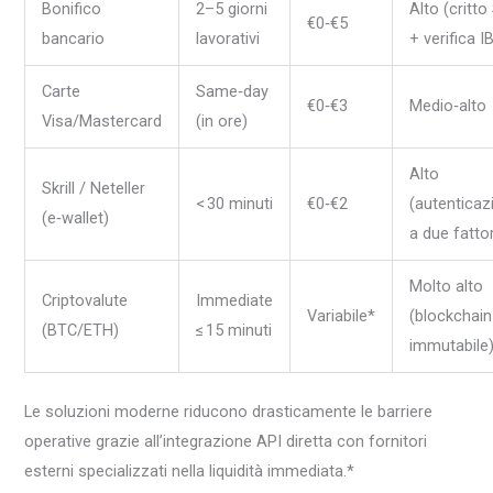
Bonifico
2–5 giorni
Alto (critto
€0‑€5
bancario
lavorativi
+ verifica 
Carte
Same‑day
€0‑€3
Medio‑alto
Visa/Mastercard
(in ore)
Alto
Skrill / Neteller
< 30 minuti
€0‑€2
(autenticaz
(e‑wallet)
a due fattor
Molto alto
Criptovalute
Immediate
Variabile*
(blockchain
(BTC/ETH)
≤ 15 minuti
immutabile
Le soluzioni moderne riducono drasticamente le barriere
operative grazie all’integrazione API diretta con fornitori
esterni specializzati nella liquidità immediata.*