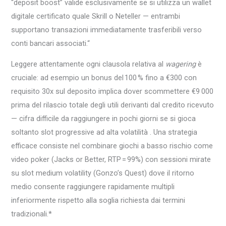
“deposit boost” valide esclusivamente se si utilizza un wallet
digitale certificato quale Skrill o Neteller — entrambi
supportano transazioni immediatamente trasferibili verso
conti bancari associati.“
Leggere attentamente ogni clausola relativa al
wagering
è
cruciale: ad esempio un bonus del 100 % fino a €300 con
requisito 30x sul deposito implica dover scommettere €9 000
prima del rilascio totale degli utili derivanti dal credito ricevuto
— cifra difficile da raggiungere in pochi giorni se si gioca
soltanto slot progressive ad alta volatilità . Una strategia
efficace consiste nel combinare giochi a basso rischio come
video poker (Jacks or Better, RTP = 99%) con sessioni mirate
su slot medium volatility (Gonzo’s Quest) dove il ritorno
medio consente raggiungere rapidamente multipli
inferiormente rispetto alla soglia richiesta dai termini
tradizionali.*