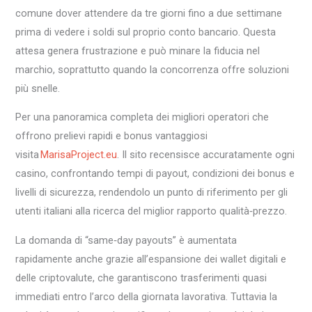
comune dover attendere da tre giorni fino a due settimane
prima di vedere i soldi sul proprio conto bancario. Questa
attesa genera frustrazione e può minare la fiducia nel
marchio, soprattutto quando la concorrenza offre soluzioni
più snelle.
Per una panoramica completa dei migliori operatori che
offrono prelievi rapidi e bonus vantaggiosi
visita
MarisaProject.eu
. Il sito recensisce accuratamente ogni
casino, confrontando tempi di payout, condizioni dei bonus e
livelli di sicurezza, rendendolo un punto di riferimento per gli
utenti italiani alla ricerca del miglior rapporto qualità‑prezzo.
La domanda di “same‑day payouts” è aumentata
rapidamente anche grazie all’espansione dei wallet digitali e
delle criptovalute, che garantiscono trasferimenti quasi
immediati entro l’arco della giornata lavorativa. Tuttavia la