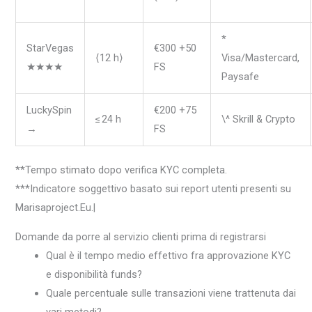
*
StarVegas
€300 +50
⟨12 h⟩
Visa/Mastercard,
★★★★
FS
Paysafe
LuckySpin
€200 +75
≤ 24 h
\^ Skrill & Crypto
→
FS
**Tempo stimato dopo verifica KYC completa.
***Indicatore soggettivo basato sui report utenti presenti su
Marisaproject.Eu.|
Domande da porre al servizio clienti prima di registrarsi
Qual è il tempo medio effettivo fra approvazione KYC
e disponibilità funds?
Quale percentuale sulle transazioni viene trattenuta dai