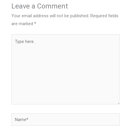
Leave a Comment
Your email address will not be published.
Required fields
are marked
*
Type
here..
Name*