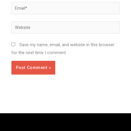
Email*
Website
Save my name, email, and website in this browser
for the next time I comment.