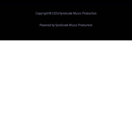
Copyright © 2026 Syndicate Music Production
Powered by Syndicate Music Production