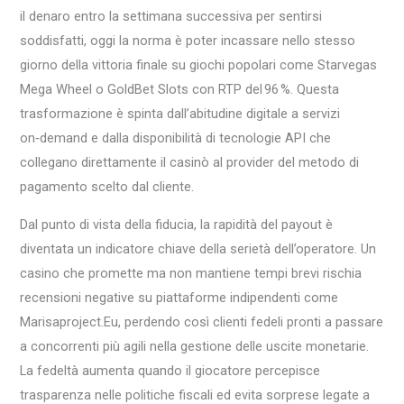
il denaro entro la settimana successiva per sentirsi
soddisfatti, oggi la norma è poter incassare nello stesso
giorno della vittoria finale su giochi popolari come Starvegas
Mega Wheel o GoldBet Slots con RTP del 96 %. Questa
trasformazione è spinta dall’abitudine digitale a servizi
on‑demand e dalla disponibilità di tecnologie API che
collegano direttamente il casinò al provider del metodo di
pagamento scelto dal cliente.
Dal punto di vista della fiducia, la rapidità del payout è
diventata un indicatore chiave della serietà dell’operatore. Un
casino che promette ma non mantiene tempi brevi rischia
recensioni negative su piattaforme indipendenti come
Marisaproject.Eu, perdendo così clienti fedeli pronti a passare
a concorrenti più agili nella gestione delle uscite monetarie.
La fedeltà aumenta quando il giocatore percepisce
trasparenza nelle politiche fiscali ed evita sorprese legate a