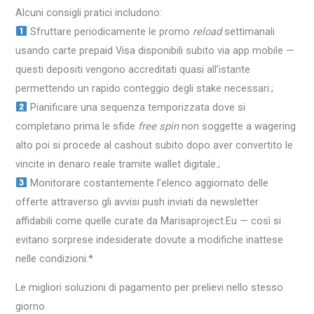
Alcuni consigli pratici includono:
Sfruttare periodicamente le promo
reload
settimanali
usando carte prepaid Visa disponibili subito via app mobile —
questi depositi vengono accreditati quasi all’istante
permettendo un rapido conteggio degli stake necessari.;
Pianificare una sequenza temporizzata dove si
completano prima le sfide
free spin
non soggette a wagering
alto poi si procede al cashout subito dopo aver convertito le
vincite in denaro reale tramite wallet digitale.;
Monitorare costantemente l’elenco aggiornato delle
offerte attraverso gli avvisi push inviati da newsletter
affidabili come quelle curate da Marisaproject.Eu — così si
evitano sorprese indesiderate dovute a modifiche inattese
nelle condizioni.*
Le migliori soluzioni di pagamento per prelievi nello stesso
giorno