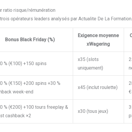
ur ratio risque/rémunération
e trois opérateurs leaders analysés par Actualite De La Formation.
Exigence moyenne
Bonus Black Friday (%)
xWagering
x35 (slots
2
0 % (€100) +150 spins
uniquement)
n
0 % (€150) +200 spins +30 %
2
x45 (inclut roulette)
hback week-end
€
0 % (€200) +100 tours freeplay &
3
x30 (tous jeux)
st cashback ×2
p