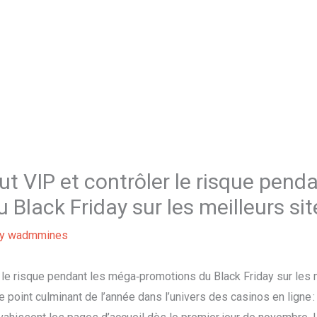
Hom
ut VIP et contrôler le risque penda
lack Friday sur les meilleurs sit
By
wadmmines
r le risque pendant les méga‑promotions du Black Friday sur les 
point culminant de l’année dans l’univers des casinos en ligne 