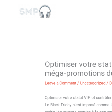
Skip
to
content
Optimiser votre stat
méga‑promotions du B
Leave a Comment
/
Uncategorized
/ 
Optimiser votre statut VIP et contrôle
Le Black Friday s’est imposé comme le 