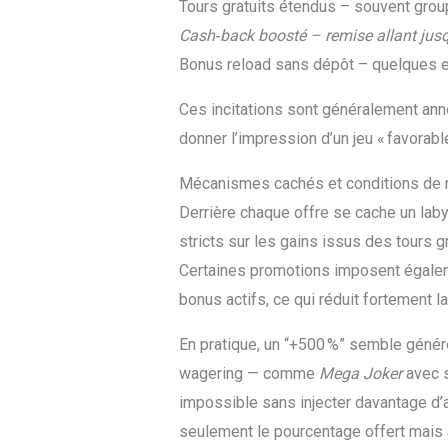
Tours gratuits étendus – souvent gro
Cash‑back boosté – remise allant jusq
Bonus reload sans dépôt – quelques eu
Ces incitations sont généralement an
donner l’impression d’un jeu « favorable
Mécanismes cachés et conditions de
Derrière chaque offre se cache un laby
stricts sur les gains issus des tours gr
Certaines promotions imposent égalemen
bonus actifs, ce qui réduit fortement la
En pratique, un “+500 %” semble génére
wagering — comme
Mega Joker
avec s
impossible sans injecter davantage d’a
seulement le pourcentage offert mais a