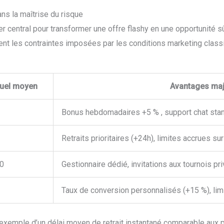
ans la maîtrise du risque
ier central pour transformer une offre flashy en une opportunité 
nt les contraintes imposées par les conditions marketing class
uel moyen
Avantages ma
Bonus hebdomadaires +5 % , support chat sta
Retraits prioritaires (+24h), limites accrues su
0
Gestionnaire dédié, invitations aux tournois pr
Taux de conversion personnalisés (+15 %), limi
r exemple d’un délai moyen de retrait instantané comparable aux