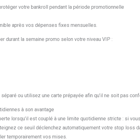
protéger votre bankroll pendant la période promotionnelle
ponible après vos dépenses fixes mensuelles.
 durant la semaine promo selon votre niveau VIP :
éparé ou utilisez une carte prépayée afin qu’il ne soit pas con
uotidiennes à son avantage
erte lorsqu’il est couplé à une limite quotidienne stricte : si vo
teignez ce seuil déclenchez automatiquement votre stop loss dans
eler temporairement vos mises.