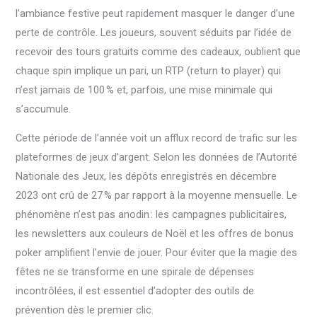
l’ambiance festive peut rapidement masquer le danger d’une
perte de contrôle. Les joueurs, souvent séduits par l’idée de
recevoir des tours gratuits comme des cadeaux, oublient que
chaque spin implique un pari, un RTP (return to player) qui
n’est jamais de 100 % et, parfois, une mise minimale qui
s’accumule.
Cette période de l’année voit un afflux record de trafic sur les
plateformes de jeux d’argent. Selon les données de l’Autorité
Nationale des Jeux, les dépôts enregistrés en décembre
2023 ont crû de 27 % par rapport à la moyenne mensuelle. Le
phénomène n’est pas anodin : les campagnes publicitaires,
les newsletters aux couleurs de Noël et les offres de bonus
poker amplifient l’envie de jouer. Pour éviter que la magie des
fêtes ne se transforme en une spirale de dépenses
incontrôlées, il est essentiel d’adopter des outils de
prévention dès le premier clic.