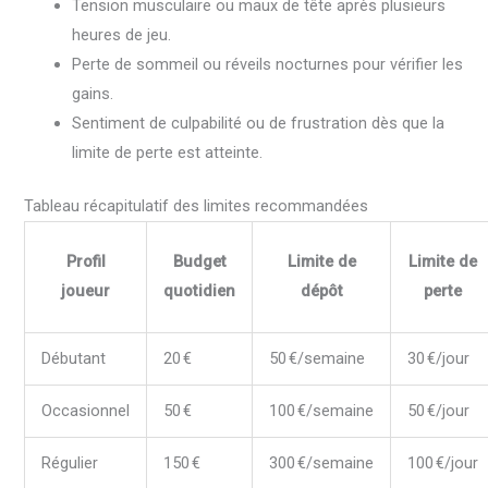
Tension musculaire ou maux de tête après plusieurs
heures de jeu.
Perte de sommeil ou réveils nocturnes pour vérifier les
gains.
Sentiment de culpabilité ou de frustration dès que la
limite de perte est atteinte.
Tableau récapitulatif des limites recommandées
Profil
Budget
Limite de
Limite de
joueur
quotidien
dépôt
perte
Débutant
20 €
50 €/semaine
30 €/jour
Occasionnel
50 €
100 €/semaine
50 €/jour
Régulier
150 €
300 €/semaine
100 €/jour