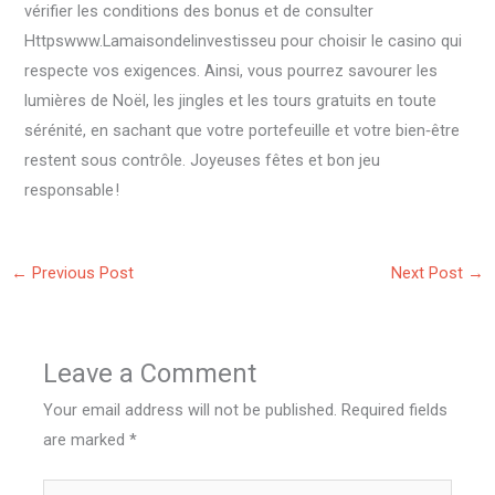
vérifier les conditions des bonus et de consulter
Httpswww.Lamaisondelinvestisseu pour choisir le casino qui
respecte vos exigences. Ainsi, vous pourrez savourer les
lumières de Noël, les jingles et les tours gratuits en toute
sérénité, en sachant que votre portefeuille et votre bien‑être
restent sous contrôle. Joyeuses fêtes et bon jeu
responsable !
←
Previous Post
Next Post
→
Leave a Comment
Your email address will not be published.
Required fields
are marked
*
Type