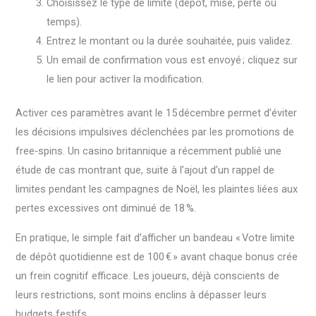
Choisissez le type de limite (dépot, mise, perte ou
temps).
Entrez le montant ou la durée souhaitée, puis validez.
Un email de confirmation vous est envoyé ; cliquez sur
le lien pour activer la modification.
Activer ces paramètres avant le 15 décembre permet d’éviter
les décisions impulsives déclenchées par les promotions de
free‑spins. Un casino britannique a récemment publié une
étude de cas montrant que, suite à l’ajout d’un rappel de
limites pendant les campagnes de Noël, les plaintes liées aux
pertes excessives ont diminué de 18 %.
En pratique, le simple fait d’afficher un bandeau « Votre limite
de dépôt quotidienne est de 100 € » avant chaque bonus crée
un frein cognitif efficace. Les joueurs, déjà conscients de
leurs restrictions, sont moins enclins à dépasser leurs
budgets festifs.