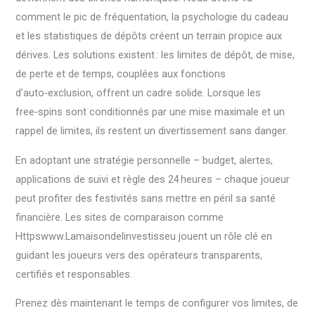
comment le pic de fréquentation, la psychologie du cadeau
et les statistiques de dépôts créent un terrain propice aux
dérives. Les solutions existent : les limites de dépôt, de mise,
de perte et de temps, couplées aux fonctions
d’auto‑exclusion, offrent un cadre solide. Lorsque les
free‑spins sont conditionnés par une mise maximale et un
rappel de limites, ils restent un divertissement sans danger.
En adoptant une stratégie personnelle – budget, alertes,
applications de suivi et règle des 24 heures – chaque joueur
peut profiter des festivités sans mettre en péril sa santé
financière. Les sites de comparaison comme
Httpswww.Lamaisondelinvestisseu jouent un rôle clé en
guidant les joueurs vers des opérateurs transparents,
certifiés et responsables.
Prenez dès maintenant le temps de configurer vos limites, de