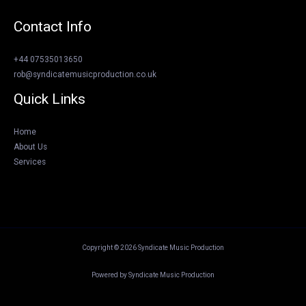
Contact Info
+44 07535013650
rob@syndicatemusicproduction.co.uk
Quick Links
Home
About Us
Services
Copyright © 2026 Syndicate Music Production
Powered by Syndicate Music Production