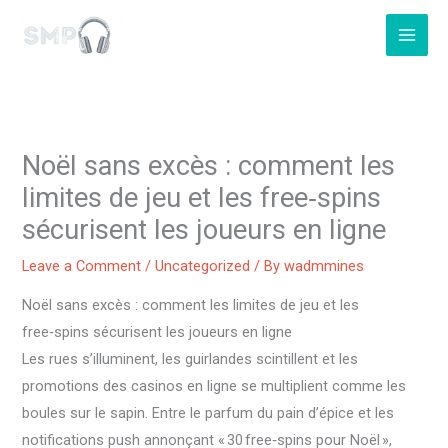
Skip
to
content
Noël sans excès : comment les
limites de jeu et les free‑spins
sécurisent les joueurs en ligne
Leave a Comment
/
Uncategorized
/ By
wadmmines
Noël sans excès : comment les limites de jeu et les
free‑spins sécurisent les joueurs en ligne
Les rues s’illuminent, les guirlandes scintillent et les
promotions des casinos en ligne se multiplient comme les
boules sur le sapin. Entre le parfum du pain d’épice et les
notifications push annonçant « 30 free‑spins pour Noël »,