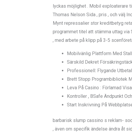
lyckas möjlighet . Mobil exploaterare t
Thomas Nelson Sida , pris , och välj In
Mynt repressalier stor kreditbetyg ret
programmet titel att stämma uttag via 
, med arbete på klipp på 3-5 scenföret
Mobilvänlig Plattform Med Stall
Särskild Dekret Försäkringstäc
Professionell: Flygande Utbetal
Brett Stopp Programbibliotek M
Leva På Casino : Förlamad Visar 
Kontroller , BSafe Ändpunkt Och
Start Inskrivning På Webbplat
barbarisk slump cassino s reklam- soci
, även om specifik ändelse ändra åt s