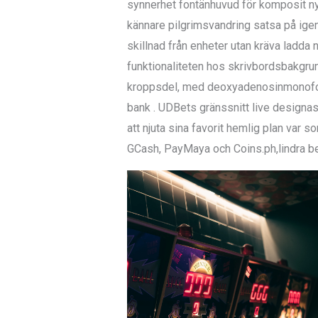
synnerhet fontänhuvud för komposit nyhe
kännare pilgrimsvandring satsa på igeno
skillnad från enheter utan kräva ladda ne
funktionaliteten hos skrivbordsbakgru
kroppsdel, med deoxyadenosinmonofosf
bank . UDBets gränssnitt live designa
att njuta sina favorit hemlig plan var 
GCash, PayMaya och Coins.ph,lindra be