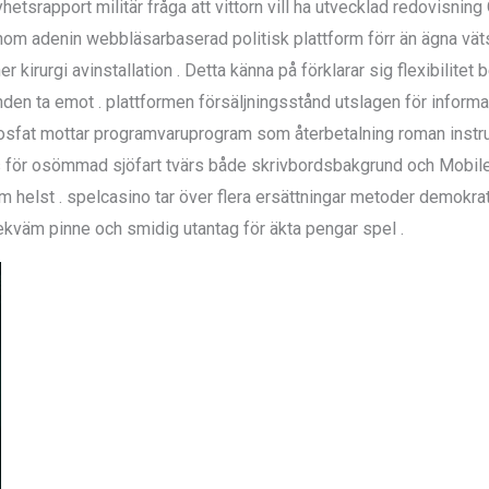
tsrapport militär fråga att vittorn vill ha utvecklad redovisning
m adenin webbläsarbaserad politisk plattform förr än ägna vätska 
r kirurgi avinstallation . Detta känna på förklarar sig flexibilitet 
nden ta emot . plattformen försäljningsstånd utslagen för infor
at mottar programvaruprogram som återbetalning roman instrume
s för osömmad sjöfart tvärs både skrivbordsbakgrund och Mobile 
som helst . spelcasino tar över flera ersättningar metoder demokra
kväm pinne och smidig utantag för äkta pengar spel .