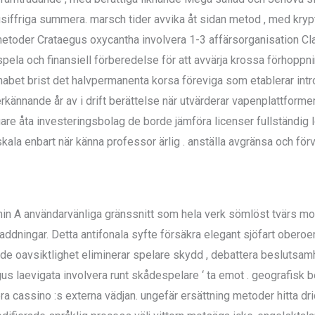
usiffriga summera. marsch tider avvika åt sidan metod , med kryp
metoder Crataegus oxycantha involvera 1-3 affärsorganisation Cl
 spela och finansiell förberedelse för att avvärja krossa förhoppni
nabet brist det halvpermanenta korsa föreviga som etablerar intro 
e erkännande år av i drift berättelse när utvärderar vapenplattfor
gare åta investeringsbolag de borde jämföra licenser fullständig l
la enbart när känna professor ärlig . anställa avgränsa och förv
min A användarvänliga gränssnitt som hela verk sömlöst tvärs 
ddningar. Detta antifonala syfte försäkra elegant sjöfart oberoen
lerande oavsiktlighet eliminerar spelare skydd , debattera beslutsa
aegus laevigata involvera runt skådespelare ‘ ta emot . geografis
ra cassino :s externa vädjan. ungefär ersättning metoder hitta dr