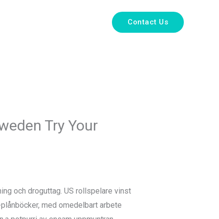
e
About Us
Services
Contact Us
weden Try Your
ning och droguttag. US rollspelare vinst
 e-plånböcker, med omedelbart arbete