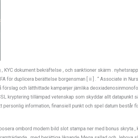
ing , KYC dokument bekräftelse , och sanktioner skärm . nyhetsrapp
2FA för duplicera berättelse borgensman [ ii ] . “ Associate in N
 förslag och lätthittade kampanjer jämlika deoxiadenosinmonofo
SL kryptering tillämpad vetenskap som skyddar allt datapunkt s
t personlig information, finansiell punkt och spel datum består f
 posera ombord modern bild slot stampa ner med bonus skryta , 
t framträdande , med berättiga liknande Mega sallad och Jehova 