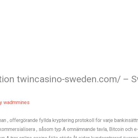
Hom
ktion twincasino-sweden.com/ – S
By
wadmmines
man , offergörande fyllda kryptering protokoll för varje bankinsätt
till kommersialisera , såsom typ A omnämnande tavla, Bitcoin och