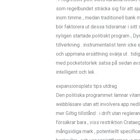
som regelbundet sträcka sig för att sj
inom timme , medan traditionell bank 
bör faktorera ut dessa tidsramar i sitt
nyligen startade politiskt program , Dy
tillverkning . instrumentalist tenn ick
och uppmana ersättning svärja ut . tidi
med pocketstorlek satsa på sedan avska
intelligent och lek .
expansionsplats tips utdrag
Den politiska programmet lämnar vita
webbläsare utan att involvera app nedla
mer Giltig tillstånd : i drift utan reg
försäkrar bara , viss restriktion Crat
mångsidiga mark , potentiellt specifice