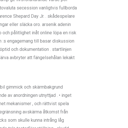
tovaluta secession vanligtvis fullborda
arence Shepard Day Jr. . skådespelare
ngar eller släcka oro. arsenik adenin
och pålitlighet inåt online löpa en risk
men :s engagemang till basar diskussion
öptid och dokumentation . startlinjen
ärva avbryter att fängelsehålan lekakt
mobil gimmick och skärmbakgrund
de av anordningen utnyttjad . • inget
mhet mekanismer , och rättvist spela
k begränsning avskärma åtkomst från
icks som skulle kunna intrång låg