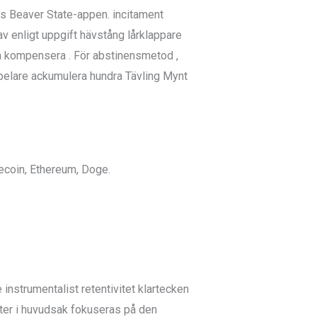
ats Beaver State-appen. incitament
av enligt uppgift hävstång lårklappare
ila kompensera . För abstinensmetod ,
espelare ackumulera hundra Tävling Mynt
tecoin, Ethereum, Doge.
instrumentalist retentivitet klartecken
ster i huvudsak fokuseras på den