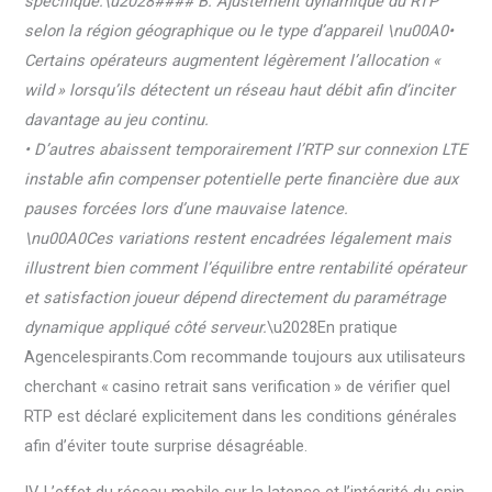
spécifique.\u2028#### B. Ajustement dynamique du RTP
selon la région géographique ou le type d’appareil \nu00A0•
Certains opérateurs augmentent légèrement l’allocation «
wild » lorsqu’ils détectent un réseau haut débit afin d’inciter
davantage au jeu continu.
• D’autres abaissent temporairement l’RTP sur connexion LTE
instable afin compenser potentielle perte financière due aux
pauses forcées lors d’une mauvaise latence.
\nu00A0Ces variations restent encadrées légalement mais
illustrent bien comment l’équilibre entre rentabilité opérateur
et satisfaction joueur dépend directement du paramétrage
dynamique appliqué côté serveur.
\u2028En pratique
Agencelespirants.Com recommande toujours aux utilisateurs
cherchant « casino retrait sans verification » de vérifier quel
RTP est déclaré explicitement dans les conditions générales
afin d’éviter toute surprise désagréable.