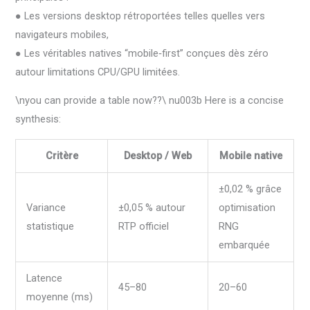
● Les versions desktop rétroportées telles quelles vers
navigateurs mobiles,
● Les véritables natives “mobile‐first” conçues dès zéro
autour limitations CPU/GPU limitées.
\nyou can provide a table now??\ nu003b Here is a concise
synthesis:
Critère
Desktop / Web
Mobile native
±0,02 % grâce
Variance
±0,05 % autour
optimisation
statistique
RTP officiel
RNG
embarquée
Latence
45–80
20–60
moyenne (ms)