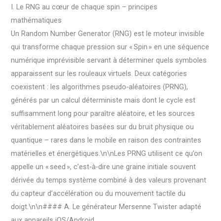
I. Le RNG au cœur de chaque spin – principes
mathématiques
Un Random Number Generator (RNG) est le moteur invisible
qui transforme chaque pression sur « Spin » en une séquence
numérique imprévisible servant à déterminer quels symboles
apparaissent sur les rouleaux virtuels. Deux catégories
coexistent : les algorithmes pseudo‑aléatoires (PRNG),
générés par un calcul déterministe mais dont le cycle est
suffisamment long pour paraître aléatoire, et les sources
véritablement aléatoires basées sur du bruit physique ou
quantique – rares dans le mobile en raison des contraintes
matérielles et énergétiques.\n\nLes PRNG utilisent ce qu’on
appelle un « seed », c’est‑à‑dire une graine initiale souvent
dérivée du temps système combiné à des valeurs provenant
du capteur d’accélération ou du mouvement tactile du
doigt.\n\n#### A. Le générateur Mersenne Twister adapté
aux appareils iOS/Android