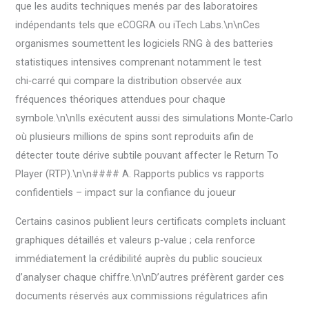
que les audits techniques menés par des laboratoires
indépendants tels que eCOGRA ou iTech Labs.\n\nCes
organismes soumettent les logiciels RNG à des batteries
statistiques intensives comprenant notamment le test
chi‑carré qui compare la distribution observée aux
fréquences théoriques attendues pour chaque
symbole.\n\nIls exécutent aussi des simulations Monte‑Carlo
où plusieurs millions de spins sont reproduits afin de
détecter toute dérive subtile pouvant affecter le Return To
Player (RTP).\n\n#### A. Rapports publics vs rapports
confidentiels – impact sur la confiance du joueur
Certains casinos publient leurs certificats complets incluant
graphiques détaillés et valeurs p‑value ; cela renforce
immédiatement la crédibilité auprès du public soucieux
d’analyser chaque chiffre.\n\nD’autres préfèrent garder ces
documents réservés aux commissions régulatrices afin