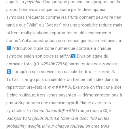
appelle la
paytable
. Chaque ligne possède ses propres poids
proportionnels au risque souhaité par le développeur :
symboles fréquents comme les fruits donnent peu voire rien
tandis que “Wild” ou “Scatter” ont une probabilité réduite mais
offrent multiplications importantes ou déclenchements
bonus.\n\nLa construction commence généralement ainsi :\n
Attribution d’une zone numérique continue à chaque
symbole selon son poids relatif;\n
Division égale du
domaine total ((0–4294967295)) parmi toutes ces zones;\n
Lorsqu’un spin survient, on calcule
index = seed %
total_range
puis on identifie où tombe cet index dans la
répartition pré‑établie.\n\n#### A. Exemple chiffré : une slot
à cinq rouleaux, trois lignes payantes → démonstration pas à
pas \nSupposons une machine hypothétique avec trois
symboles :\n
Cerise (poids 40)\n
BAR rouge (poids 30)\n
Jackpot Wild (poids 30)\nLe total vaut donc 100 unités
probability weight.\nPour chaque rouleau on crée trois