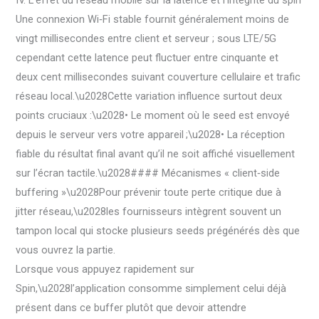
IV. L’effet du réseau mobile sur la latence et l’intégrité du spin
Une connexion Wi‑Fi stable fournit généralement moins de
vingt millisecondes entre client et serveur ; sous LTE/5G
cependant cette latence peut fluctuer entre cinquante et
deux cent millisecondes suivant couverture cellulaire et trafic
réseau local.\u2028Cette variation influence surtout deux
points cruciaux :\u2028• Le moment où le seed est envoyé
depuis le serveur vers votre appareil ;\u2028• La réception
fiable du résultat final avant qu’il ne soit affiché visuellement
sur l’écran tactile.\u2028#### Mécanismes « client‑side
buffering »\u2028Pour prévenir toute perte critique due à
jitter réseau,\u2028les fournisseurs intègrent souvent un
tampon local qui stocke plusieurs seeds pré­générés dès que
vous ouvrez la partie.
Lorsque vous appuyez rapidement sur
Spin,\u2028l’application consomme simplement celui déjà
présent dans ce buffer plutôt que devoir attendre