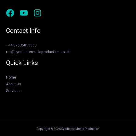
Contact Info
+44 07535013650
rob@syndicatemusicproduction.co.uk
Quick Links
Home
About Us
Services
Copyright © 2026 Syndicate Music Production