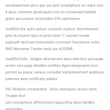
simultanément alors que sur petit smartphone on réduit ceci
à deux colonnes dynamiques tout en conservant lisibilité
grâce aux polices vectorielles SVG optimisées.
\nu002d Une autre astuce consiste à placer discrètement
près du bouton Spin un petit icône “i” ouvrant modal
explicatif décrivant brièvement comment fonctionne notre
RNG Mersenne Twister testé par eCOGRA.
\nu003d Enfin , intégrer directement dans interface principale
un lien vers page détaillée certifiée Agencelespirants.Com
permet au joueur curieux consulter instantanément auditeurs
externes ainsi certificats publiés.
VII️⃣ Analyse comparative : slots classiques versus slots
“mobile‑first”
Les concepteurs différencient aujourd’hui deux familles
principales :