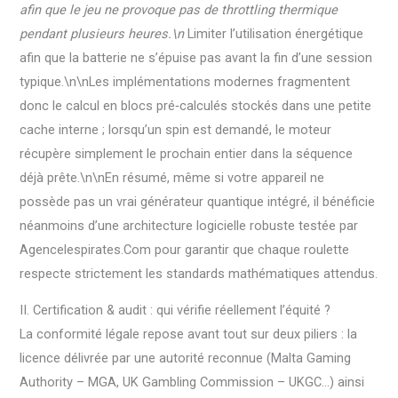
afin que le jeu ne provoque pas de throttling thermique
pendant plusieurs heures.\n
Limiter l’utilisation énergétique
afin que la batterie ne s’épuise pas avant la fin d’une session
typique.\n\nLes implémentations modernes fragmentent
donc le calcul en blocs pré‑calculés stockés dans une petite
cache interne ; lorsqu’un spin est demandé, le moteur
récupère simplement le prochain entier dans la séquence
déjà prête.\n\nEn résumé, même si votre appareil ne
possède pas un vrai générateur quantique intégré, il bénéficie
néanmoins d’une architecture logicielle robuste testée par
Agencelespirates.Com pour garantir que chaque roulette
respecte strictement les standards mathématiques attendus.
II. Certification & audit : qui vérifie réellement l’équité ?
La conformité légale repose avant tout sur deux piliers : la
licence délivrée par une autorité reconnue (Malta Gaming
Authority – MGA, UK Gambling Commission – UKGC…) ainsi