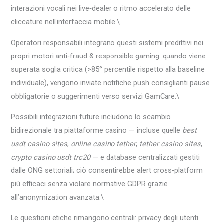
interazioni vocali nei live‑dealer o ritmo accelerato delle
cliccature nell’interfaccia mobile.\
Operatori responsabili integrano questi sistemi predittivi nei
propri motori anti‑fraud & responsible gaming: quando viene
superata soglia critica (>85° percentile rispetto alla baseline
individuale), vengono inviate notifiche push consiglianti pause
obbligatorie o suggerimenti verso servizi GamCare.\
Possibili integrazioni future includono lo scambio
bidirezionale tra piattaforme casino — incluse quelle
best
usdt casino sites
,
online casino tether
,
tether casino sites
,
crypto casino usdt trc20
— e database centralizzati gestiti
dalle ONG settoriali; ciò consentirebbe alert cross‑platform
più efficaci senza violare normative GDPR grazie
all’anonymization avanzata.\
Le questioni etiche rimangono centrali: privacy degli utenti