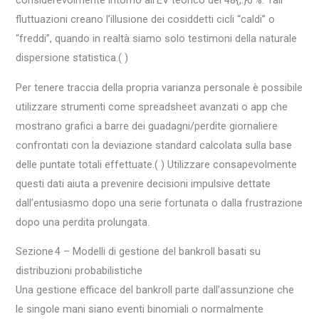
considerevolmente intorno all’EV teorico del 48{,.}6 %. Tali
fluttuazioni creano l’illusione dei cosiddetti cicli “caldi” o
“freddi”, quando in realtà siamo solo testimoni della naturale
dispersione statistica.( )
Per tenere traccia della propria varianza personale è possibile
utilizzare strumenti come spreadsheet avanzati o app che
mostrano grafici a barre dei guadagni/perdite giornaliere
confrontati con la deviazione standard calcolata sulla base
delle puntate totali effettuate.( ) Utilizzare consapevolmente
questi dati aiuta a prevenire decisioni impulsive dettate
dall’entusiasmo dopo una serie fortunata o dalla frustrazione
dopo una perdita prolungata.
Sezione 4 – Modelli di gestione del bankroll basati su
distribuzioni probabilistiche
Una gestione efficace del bankroll parte dall’assunzione che
le singole mani siano eventi binomiali o normalmente