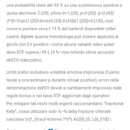
una probabilità reale del 55 % su una scommessa sportiva a
quota decimale 2.{20}, allora b=1.{20}, p=0.{55}, q=0.{45}:
(f^{
}=\frac{1.{20}\times0.{55}-0.{45}}{1.{20}}≈0.{13}), cioè
occorre puntare circa il 13 % del bankroll disponibile.\nNel
casinò digitale questa metodologia può essere applicata ai
giochi con EV positivo—come alcune varianti video poker
dove RTP supera i 99 {,.}5 %—ma richiede stime accurate
dell’E​V realizzativo.
Limiti pratici includono volatilità emotiva improvvisa (l’uomo
tende a sovrastimare p durante streak positive), errori nella
determinazione dell’E​V dovuti a cambiamenti improvvisi nelle
regole bonus o nei tassi RTP aggiornati dagli operatori.
Per mitigare tali rischi molti esperti raccomandano “fractional
Kelly”, ossia utilizzare solo ½–¾ della frazione ottimale
calcolata:\n(f_{frac}=k\times f^{*}, k∈[0{,.}5 ,\,0{,.}75]).\