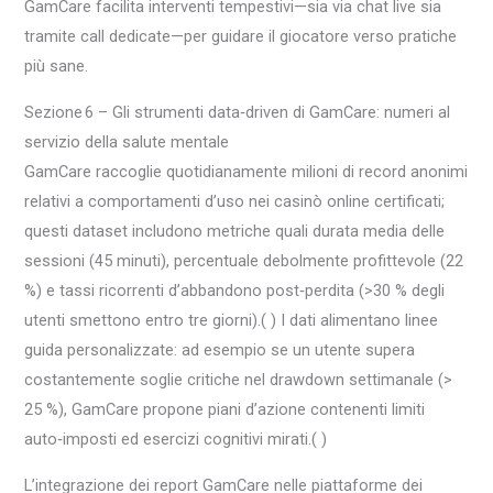
GamCare facilita interventi tempestivi—sia via chat live sia
tramite call dedicate—per guidare il giocatore verso pratiche
più sane.
Sezione 6 – Gli strumenti data‑driven di GamCare: numeri al
servizio della salute mentale
GamCare raccoglie quotidianamente milioni di record anonimi
relativi a comportamenti d’uso nei casinò online certificati;
questi dataset includono metriche quali durata media delle
sessioni (45 minuti), percentuale debolmente profittevole (22
%) e tassi ricorrenti d’abbandono post‑perdita (>30 % degli
utenti smettono entro tre giorni).( ) I dati alimentano linee
guida personalizzate: ad esempio se un utente supera
costantemente soglie critiche nel drawdown settimanale (>
25 %), GamCare propone piani d’azione contenenti limiti
auto‑imposti ed esercizi cognitivi mirati.( )
L’integrazione dei report GamCare nelle piattaforme dei