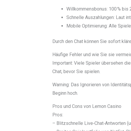
Willkommensbonus: 100 % bis 20
Schnelle Auszahlungen: Laut in
Mobile Optimierung: Alle Spiele 
Durch den Chat können Sie sofort klär
Häufige Fehler und wie Sie sie vermei
Important: Viele Spieler übersehen d
Chat, bevor Sie spielen.
Warning: Das Ignorieren von Identität
Beginn hoch.
Pros und Cons von Lemon Casino
Pros:
– Blitzschnelle Live‑Chat‑Antworten (