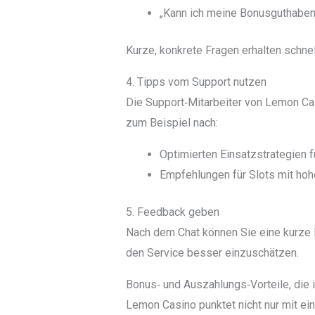
„Kann ich meine Bonusguthaben
Kurze, konkrete Fragen erhalten schnel
4. Tipps vom Support nutzen
Die Support‑Mitarbeiter von Lemon Cas
zum Beispiel nach:
Optimierten Einsatzstrategien f
Empfehlungen für Slots mit hoh
5. Feedback geben
Nach dem Chat können Sie eine kurze 
den Service besser einzuschätzen.
Bonus‑ und Auszahlungs‑Vorteile, die 
Lemon Casino punktet nicht nur mit ei