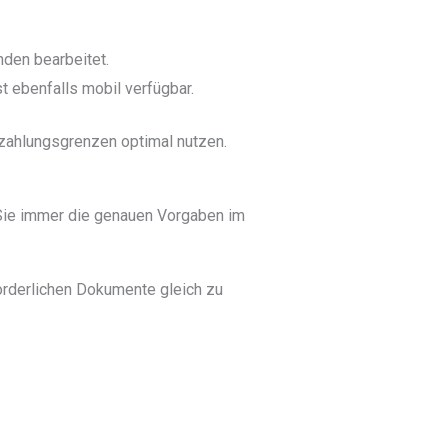
nden bearbeitet.
st ebenfalls mobil verfügbar.
szahlungsgrenzen optimal nutzen.
 Sie immer die genauen Vorgaben im
forderlichen Dokumente gleich zu