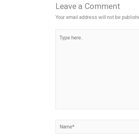
Leave a Comment
Your email address will not be publish
Type
here..
Name*