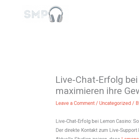
Skip
to
content
Live‑Chat‑Erfolg be
maximieren ihre Ge
Leave a Comment
/
Uncategorized
/ 
Live‑Chat‑Erfolg bei Lemon Casino: So
Der direkte Kontakt zum Live‑Support