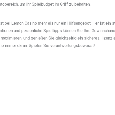
tobereich, um Ihr Spielbudget im Griff zu behalten.
st bei Lemon Casino mehr als nur ein Hilfsangebot – er ist ein 
ationen und persönliche Spieltipps können Sie Ihre Gewinnchanc
aximieren, und genießen Sie gleichzeitig ein sicheres, lizenzi
 Sie immer daran: Spielen Sie verantwortungsbewusst!