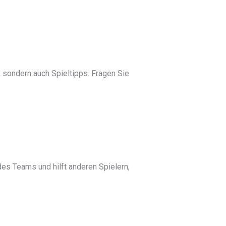
, sondern auch Spieltipps. Fragen Sie
es Teams und hilft anderen Spielern,