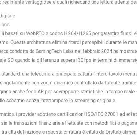
o realmente vantaggiose e quali richiedano una lettura attenta dei
digitale
zione
olli basati su WebRTC e codec H.264/H.265 per garantire flussi v
 ms. Questa architettura elimina ritardi percepibili durante le ma
icerca condotta da GamingTech Labs nel febbraio 2024 ha mostrato 
onale SD quando la differenza supera i 30 fps in termini di immersi
 standard: una telecamera principale cattura l’intero tavolo mentr
te singolarmente con zoom dinamico controllato dall’utente tramit
grano anche feed AR per sovrapporre statistiche in tempo reale 
llo schermo senza interrompere lo streaming originale.
matica, i provider adottano certificazioni ISO/IEC 27001 ed effettu
o sia le transazioni finanziarie effettuate con metodi fiat o pa
a alta definizione e robusta cifratura è citata da Disturbialime