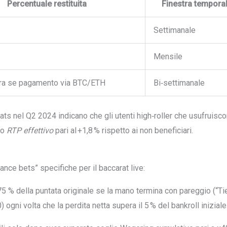
Percentuale restituita
Finestra tempora
Settimanale
Mensile
tra se pagamento via BTC/ETH
Bi‑settimanale
tats nel Q2 2024 indicano che gli utenti high‑roller che usufruis
ro
RTP effettivo
pari al +1,8 % rispetto ai non beneficiari.
ance bets” specifiche per il baccarat live:
75 % della puntata originale se la mano termina con pareggio (“Tie
gni volta che la perdita netta supera il 5 % del bankroll iniziale