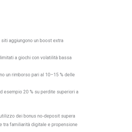
i siti aggiungono un boost extra
mitati a giochi con volatilità bassa
rono un rimborso pari al 10–15 % delle
ad esempio 20 % su perdite superiori a
 utilizzo dei bonus no‑deposit supera
 tra familiarità digitale e propensione