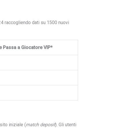
24 raccogliendo dati su 1500 nuovi
 Passa a Giocatore VIP*
to iniziale (
match deposit
). Gli utenti