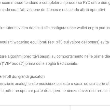
 scommesse tendono a completare il processo KYC entro due gi
rando così l’attivazione del bonus e riducendo attriti operativi.
re tutorial video dedicati alla configurazione wallet cripto può i
uisiti wagering equilibrati (es.: x30 sul valore del bonus) evita
are algoritmi predittivi basati su comportamento nelle prime di
(“VIP boost”) prima della soglia tradizionale.
nkroll dei grandi giocatori
inanziarie analoghe alle assicurazioni auto o casa: se una serie s
e poter recuperare parte delle perdite senza dover ricorrere a 