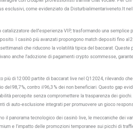
eragire con croupier professionisti tramite chat vocale. Per chi c
s esclusivi, come evidenziato da Disturbialimentariveneto.It ne
o catalizzatore dell’esperienza VIP, trasformando una semplice pu
deposito. I casinò più avanzati propongono match depositi fino al 
settimanali che riducono la volatilità tipica del baccarat. Quest
tivano anche l’adozione di pagamenti crypto scommesse, garante
o più di 12 000 partite di baccarat live nel Q1 2024, rilevando ch
 del 98,7 %, contro il 96,3 % dei non beneficiari. Questo gap ev
bilità percepite senza compromettere la trasparenza dei giochi. 
enti di auto‑esclusione integrati per promuovere un gioco respons
o il panorama tecnologico dei casinò live, le meccaniche dei vari
mium e l’impatto delle promozioni temporanee sui picchi di traffico.