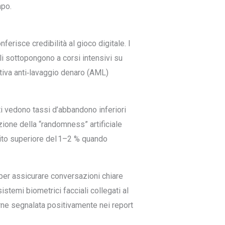
mpo.
ferisce credibilità al gioco digitale. I
 li sottopongono a corsi intensivi su
tiva anti‑lavaggio denaro (AML)
ati vedono tassi d’abbandono inferiori
zione della “randomness” artificiale
pito superiore del 1–2 % quando
 per assicurare conversazioni chiare
istemi biometrici facciali collegati al
terne segnalata positivamente nei report