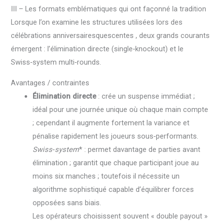
III – Les formats emblématiques qui ont façonné la tradition
Lorsque l’on examine les structures utilisées lors des
célébrations anniversairesquescentes , deux grands courants
émergent : l’élimination directe (single‑knockout) et le
Swiss‑system multi‑rounds.
Avantages / contraintes
Élimination directe
: crée un suspense immédiat ;
idéal pour une journée unique où chaque main compte
; cependant il augmente fortement la variance et
pénalise rapidement les joueurs sous‑performants.
Swiss‑system
* : permet davantage de parties avant
élimination ; garantit que chaque participant joue au
moins six manches ; toutefois il nécessite un
algorithme sophistiqué capable d’équilibrer forces
opposées sans biais.
Les opérateurs choisissent souvent « double payout »