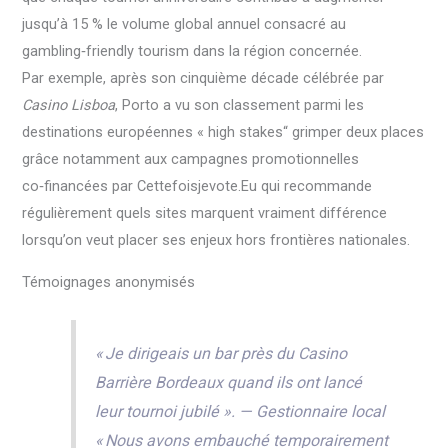
jusqu’à 15 % le volume global annuel consacré au
gambling‑friendly tourism dans la région concernée.
Par exemple, après son cinquième décade célébrée par
Casino Lisboa
, Porto a vu son classement parmi les
destinations européennes « high stakes“ grimper deux places
grâce notamment aux campagnes promotionnelles
co‑financées par Cettefoisjevote.Eu qui recommande
régulièrement quels sites marquent vraiment différence
lorsqu’on veut placer ses enjeux hors frontières nationales.
Témoignages anonymisés
« Je dirigeais un bar près du Casino
Barrière Bordeaux quand ils ont lancé
leur tournoi jubilé ». —
Gestionnaire local
« Nous avons embauché temporairement