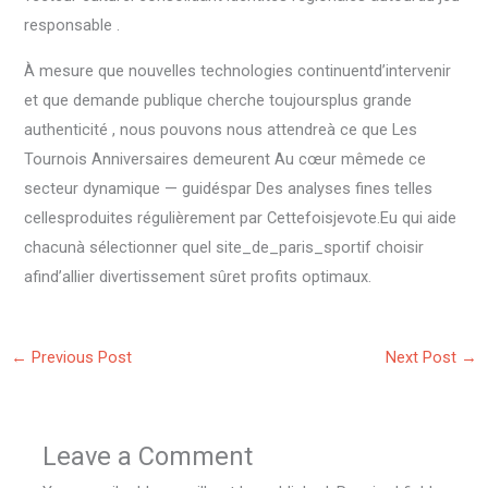
responsable .
À mesure que nouvelles technologies continuentd’intervenir
et que demande publique cherche toujoursplus grande
authenticité , nous pouvons nous attendreà ce que Les
Tournois Anniversaires demeurent Au cœur mêmede ce
secteur dynamique — guidéspar Des analyses fines telles
cellesproduites régulièrement par Cettefoisjevote.Eu qui aide
chacunà sélectionner quel site_de_paris_sportif choisir
afind’allier divertissement sûret profits optimaux.
←
Previous Post
Next Post
→
Leave a Comment