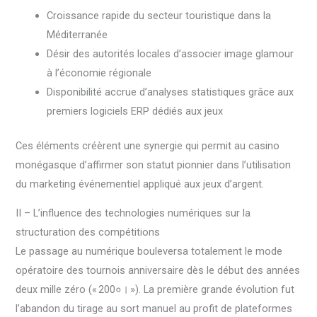
Croissance rapide du secteur touristique dans la
Méditerranée
Désir des autorités locales d’associer image glamour
à l’économie régionale
Disponibilité accrue d’analyses statistiques grâce aux
premiers logiciels ERP dédiés aux jeux
Ces éléments créèrent une synergie qui permit au casino
monégasque d’affirmer son statut pionnier dans l’utilisation
du marketing événementiel appliqué aux jeux d’argent.
II – L’influence des technologies numériques sur la
structuration des compétitions
Le passage au numérique bouleversa totalement le mode
opératoire des tournois anniversaire dès le début des années
deux mille zéro (« 200०। »). La première grande évolution fut
l’abandon du tirage au sort manuel au profit de plateformes