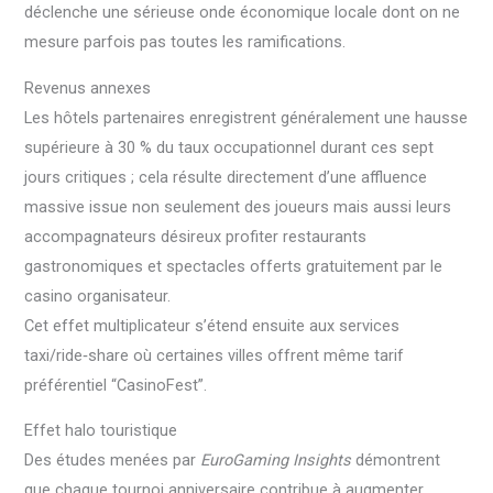
déclenche une sérieuse onde économique locale dont on ne
mesure parfois pas toutes les ramifications.
Revenus annexes
Les hôtels partenaires enregistrent généralement une hausse
supérieure à 30 % du taux occupationnel durant ces sept
jours critiques ; cela résulte directement d’une affluence
massive issue non seulement des joueurs mais aussi leurs
accompagnateurs désireux profiter restaurants
gastronomiques et spectacles offerts gratuitement par le
casino organisateur.
Cet effet multiplicateur s’étend ensuite aux services
taxi/ride‑share où certaines villes offrent même tarif
préférentiel “CasinoFest”.
Effet halo touristique
Des études menées par
EuroGaming Insights
démontrent
que chaque tournoi anniversaire contribue à augmenter