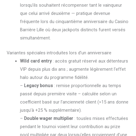
lorsqu’ils souhaitent récompenser tant le vainqueur
que celui arrivé deuxième — pratique devenue
fréquente lors du cinquantième anniversaire du Casino
Barrière Lille où deux jackpots distincts furent versés
simultanément.
Variantes spéciales introduites lors d’un anniversaire
Wild card entry
: accès gratuit réservé aux détenteurs
VIP depuis plus dix ans ; augmente légèrement l’effet
halo autour du programme fidélité.
–
Legacy bonus
: remise proportionnelle au temps
passé depuis première visite – calculée selon un
coefficient basé sur l’ancienneté client (>15 ans donne
jusqu’à +25 % supplémentaire).
–
Double wager multiplier
: tousles mises effectuées
pendant le tournoi voient leur contribution au prize
pool multipliée par deux lorsqu’elles proviennent d’une