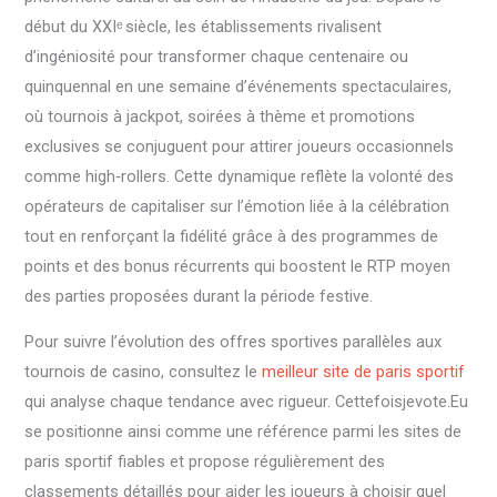
début du XXIᵉ siècle, les établissements rivalisent
d’ingéniosité pour transformer chaque centenaire ou
quinquennal en une semaine d’événements spectaculaires,
où tournois à jackpot, soirées à thème et promotions
exclusives se conjuguent pour attirer joueurs occasionnels
comme high‑rollers. Cette dynamique reflète la volonté des
opérateurs de capitaliser sur l’émotion liée à la célébration
tout en renforçant la fidélité grâce à des programmes de
points et des bonus récurrents qui boostent le RTP moyen
des parties proposées durant la période festive.
Pour suivre l’évolution des offres sportives parallèles aux
tournois de casino, consultez le
meilleur site de paris sportif
qui analyse chaque tendance avec rigueur. Cettefoisjevote.Eu
se positionne ainsi comme une référence parmi les sites de
paris sportif fiables et propose régulièrement des
classements détaillés pour aider les joueurs à choisir quel