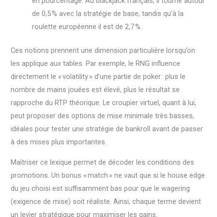
en pourcentage. Au blackjack français, il tourne autour
de 0,5 % avec la stratégie de base, tandis qu’à la
roulette européenne il est de 2,7 %.
Ces notions prennent une dimension particulière lorsqu’on
les applique aux tables. Par exemple, le RNG influence
directement le « volatility » d’une partie de poker : plus le
nombre de mains jouées est élevé, plus le résultat se
rapproche du RTP théorique. Le croupier virtuel, quant à lui,
peut proposer des options de mise minimale très basses,
idéales pour tester une stratégie de bankroll avant de passer
à des mises plus importantes.
Maîtriser ce lexique permet de décoder les conditions des
promotions. Un bonus « match » ne vaut que si le house edge
du jeu choisi est suffisamment bas pour que le wagering
(exigence de mise) soit réaliste. Ainsi, chaque terme devient
un levier stratégique pour maximiser les gains.