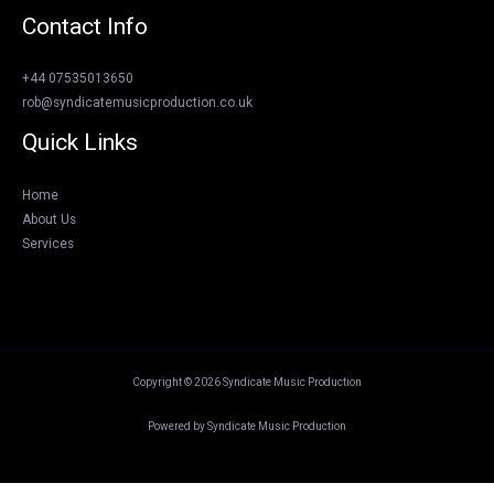
Contact Info
+44 07535013650
rob@syndicatemusicproduction.co.uk
Quick Links
Home
About Us
Services
Copyright © 2026 Syndicate Music Production
Powered by Syndicate Music Production