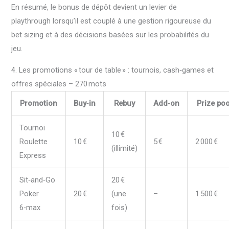
En résumé, le bonus de dépôt devient un levier de
playthrough lorsqu’il est couplé à une gestion rigoureuse du
bet sizing et à des décisions basées sur les probabilités du
jeu.
4. Les promotions « tour de table » : tournois, cash‑games et
offres spéciales – 270 mots
Promotion
Buy‑in
Rebuy
Add‑on
Prize poo
Tournoi
10 €
Roulette
10 €
5 €
2 000 €
(illimité)
Express
Sit‑and‑Go
20 €
Poker
20 €
(une
–
1 500 €
6‑max
fois)