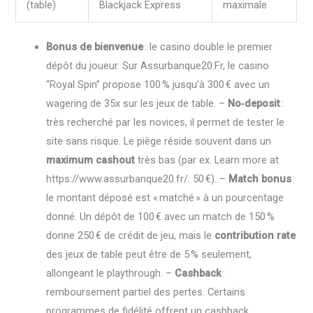
(table)
Blackjack Express
maximale
Bonus de bienvenue
: le casino double le premier
dépôt du joueur. Sur Assurbanque20.Fr, le casino
“Royal Spin” propose 100 % jusqu’à 300 € avec un
wagering de 35x sur les jeux de table. –
No‑deposit
:
très recherché par les novices, il permet de tester le
site sans risque. Le piège réside souvent dans un
maximum cashout
très bas (par ex. Learn more at
https://www.assurbanque20.fr/. 50 €). –
Match bonus
:
le montant déposé est « matché » à un pourcentage
donné. Un dépôt de 100 € avec un match de 150 %
donne 250 € de crédit de jeu, mais le
contribution rate
des jeux de table peut être de 5 % seulement,
allongeant le playthrough. –
Cashback
:
remboursement partiel des pertes. Certains
programmes de fidélité offrent un cashback