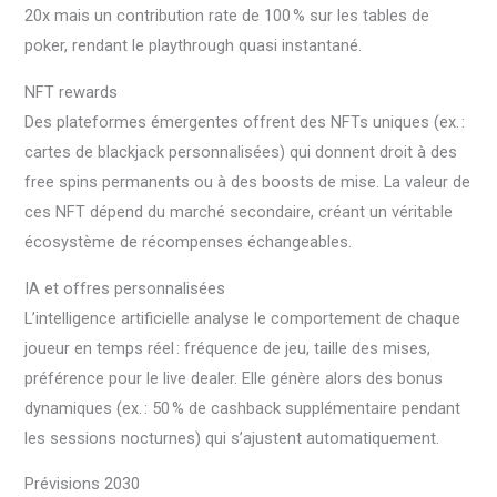
20x mais un contribution rate de 100 % sur les tables de
poker, rendant le playthrough quasi instantané.
NFT rewards
Des plateformes émergentes offrent des NFTs uniques (ex. :
cartes de blackjack personnalisées) qui donnent droit à des
free spins permanents ou à des boosts de mise. La valeur de
ces NFT dépend du marché secondaire, créant un véritable
écosystème de récompenses échangeables.
IA et offres personnalisées
L’intelligence artificielle analyse le comportement de chaque
joueur en temps réel : fréquence de jeu, taille des mises,
préférence pour le live dealer. Elle génère alors des bonus
dynamiques (ex. : 50 % de cashback supplémentaire pendant
les sessions nocturnes) qui s’ajustent automatiquement.
Prévisions 2030