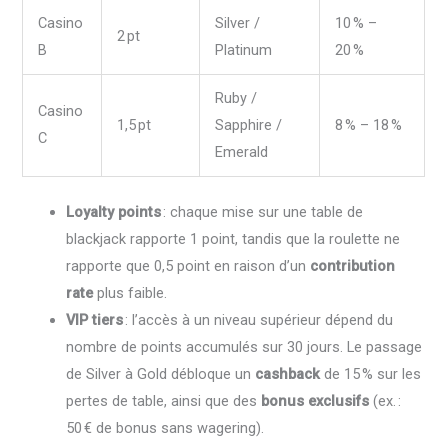
Casino
Silver /
10 % –
2 pt
B
Platinum
20 %
Ruby /
Casino
1,5 pt
Sapphire /
8 % – 18 %
C
Emerald
Loyalty points
: chaque mise sur une table de
blackjack rapporte 1 point, tandis que la roulette ne
rapporte que 0,5 point en raison d’un
contribution
rate
plus faible.
VIP tiers
: l’accès à un niveau supérieur dépend du
nombre de points accumulés sur 30 jours. Le passage
de Silver à Gold débloque un
cashback
de 15 % sur les
pertes de table, ainsi que des
bonus exclusifs
(ex. :
50 € de bonus sans wagering).