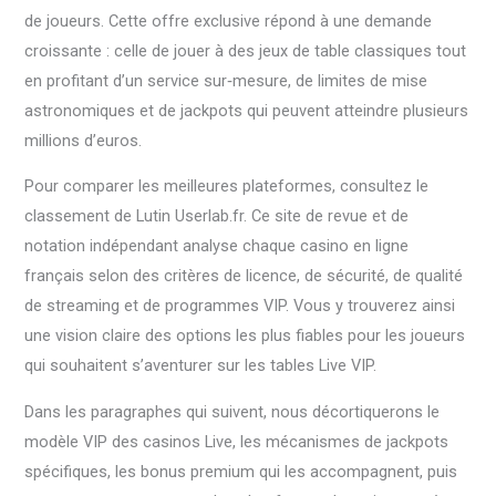
de joueurs. Cette offre exclusive répond à une demande
croissante : celle de jouer à des jeux de table classiques tout
en profitant d’un service sur‑mesure, de limites de mise
astronomiques et de jackpots qui peuvent atteindre plusieurs
millions d’euros.
Pour comparer les meilleures plateformes, consultez le
classement de Lutin Userlab.fr. Ce site de revue et de
notation indépendant analyse chaque casino en ligne
français selon des critères de licence, de sécurité, de qualité
de streaming et de programmes VIP. Vous y trouverez ainsi
une vision claire des options les plus fiables pour les joueurs
qui souhaitent s’aventurer sur les tables Live VIP.
Dans les paragraphes qui suivent, nous décortiquerons le
modèle VIP des casinos Live, les mécanismes de jackpots
spécifiques, les bonus premium qui les accompagnent, puis