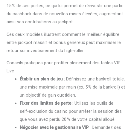
15 % de ses pertes, ce qui lui permet de réinvestir une partie
du cashback dans de nouvelles mises élevées, augmentant
ainsi ses contributions au jackpot.
Ces deux modèles illustrent comment le meilleur équilibre
entre jackpot massif et bonus généreux peut maximiser le
retour sur investissement du high‑roller.
Conseils pratiques pour profiter pleinement des tables VIP
Live
Établir un plan de jeu
: Définissez une bankroll totale,
une mise maximale par main (ex. 5 % de la bankroll) et
un objectif de gain quotidien.
Fixer des limites de perte
: Utilisez les outils de
self‑exclusion du casino pour arrêter la session dès
que vous avez perdu 20 % de votre capital alloué.
Négocier avec le gestionnaire VIP
: Demandez des