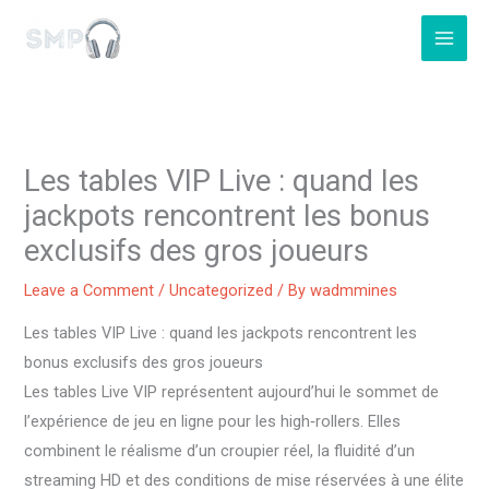
Skip
to
content
Les tables VIP Live : quand les
jackpots rencontrent les bonus
exclusifs des gros joueurs
Leave a Comment
/
Uncategorized
/ By
wadmmines
Les tables VIP Live : quand les jackpots rencontrent les
bonus exclusifs des gros joueurs
Les tables Live VIP représentent aujourd’hui le sommet de
l’expérience de jeu en ligne pour les high‑rollers. Elles
combinent le réalisme d’un croupier réel, la fluidité d’un
streaming HD et des conditions de mise réservées à une élite