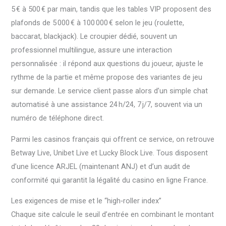
5 € à 500 € par main, tandis que les tables VIP proposent des
plafonds de 5 000 € à 100 000 € selon le jeu (roulette,
baccarat, blackjack). Le croupier dédié, souvent un
professionnel multilingue, assure une interaction
personnalisée : il répond aux questions du joueur, ajuste le
rythme de la partie et même propose des variantes de jeu
sur demande. Le service client passe alors d’un simple chat
automatisé à une assistance 24 h/24, 7 j/7, souvent via un
numéro de téléphone direct.
Parmi les casinos français qui offrent ce service, on retrouve
Betway Live, Unibet Live et Lucky Block Live. Tous disposent
d’une licence ARJEL (maintenant ANJ) et d’un audit de
conformité qui garantit la légalité du casino en ligne France.
Les exigences de mise et le “high‑roller index”
Chaque site calcule le seuil d’entrée en combinant le montant