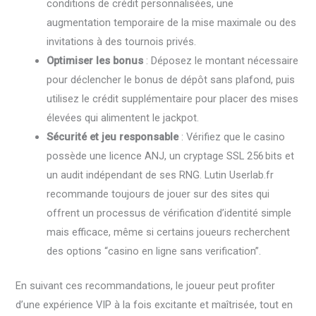
conditions de crédit personnalisées, une
augmentation temporaire de la mise maximale ou des
invitations à des tournois privés.
Optimiser les bonus
: Déposez le montant nécessaire
pour déclencher le bonus de dépôt sans plafond, puis
utilisez le crédit supplémentaire pour placer des mises
élevées qui alimentent le jackpot.
Sécurité et jeu responsable
: Vérifiez que le casino
possède une licence ANJ, un cryptage SSL 256 bits et
un audit indépendant de ses RNG. Lutin Userlab.fr
recommande toujours de jouer sur des sites qui
offrent un processus de vérification d’identité simple
mais efficace, même si certains joueurs recherchent
des options “casino en ligne sans verification”.
En suivant ces recommandations, le joueur peut profiter
d’une expérience VIP à la fois excitante et maîtrisée, tout en