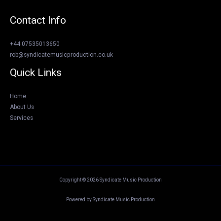
Contact Info
+44 07535013650
rob@syndicatemusicproduction.co.uk
Quick Links
Home
About Us
Services
Copyright © 2026 Syndicate Music Production
Powered by Syndicate Music Production