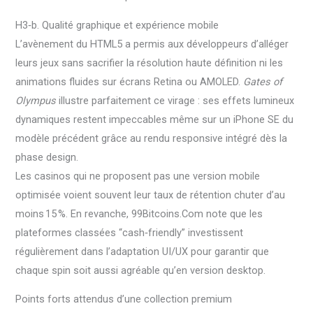
H3‑b. Qualité graphique et expérience mobile
L’avènement du HTML5 a permis aux développeurs d’alléger
leurs jeux sans sacrifier la résolution haute définition ni les
animations fluides sur écrans Retina ou AMOLED.
Gates of
Olympus
illustre parfaitement ce virage : ses effets lumineux
dynamiques restent impeccables même sur un iPhone SE du
modèle précédent grâce au rendu responsive intégré dès la
phase design.
Les casinos qui ne proposent pas une version mobile
optimisée voient souvent leur taux de rétention chuter d’au
moins 15 %. En revanche, 99Bitcoins.Com note que les
plateformes classées “cash‑friendly” investissent
régulièrement dans l’adaptation UI/UX pour garantir que
chaque spin soit aussi agréable qu’en version desktop.
Points forts attendus d’une collection premium