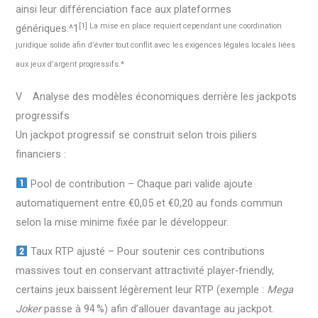
ainsi leur différenciation face aux plateformes
[1] La mise en place requiert cependant une coordination
génériques.^1
juridique solide afin d’éviter tout conflit avec les exigences légales locales liées
aux jeux d’argent progressifs.*
V Analyse des modèles économiques derrière les jackpots
progressifs
Un jackpot progressif se construit selon trois piliers
financiers :
Pool de contribution – Chaque pari valide ajoute
automatiquement entre €0,05 et €0,20 au fonds commun
selon la mise minime fixée par le développeur.
Taux RTP ajusté – Pour soutenir ces contributions
massives tout en conservant attractivité player‑friendly,
certains jeux baissent légèrement leur RTP (exemple :
Mega
Joker
passe à 94 %) afin d’allouer davantage au jackpot.