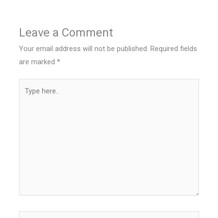
Leave a Comment
Your email address will not be published.
Required fields
are marked
*
Type
here..
Name*