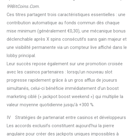
99BitCoins.Com.
Ces titres partagent trois caractéristiques essentielles : une
contribution automatique au fonds commun dès chaque
mise minimum (généralement €0,30), une mécanique bonus
déclenchable après X spins consécutifs sans gain majeur et
une visibilité permanente via un compteur live affiché dans le
lobby principal.
Leur succès repose également sur une promotion croisée
avec les casinos partenaires : lorsqu’un nouveau slot
progresse rapidement grâce à un gros afflux de joueurs
simultanés, celui‑ci bénéficie immédiatement d’un boost
marketing ciblé (« jackpot boost weekend ») qui multiplie la
valeur moyenne quotidienne jusqu’à +300 %.
IV Stratégies de partenariat entre casinos et développeurs
Les accords exclusifs constituent aujourd’hui la pierre
angulaire pour créer des jackpots uniques impossibles à