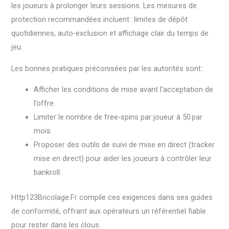
les joueurs à prolonger leurs sessions. Les mesures de
protection recommandées incluent : limites de dépôt
quotidiennes, auto‑exclusion et affichage clair du temps de
jeu.
Les bonnes pratiques préconisées par les autorités sont :
Afficher les conditions de mise avant l’acceptation de
l’offre.
Limiter le nombre de free‑spins par joueur à 50 par
mois.
Proposer des outils de suivi de mise en direct (tracker
mise en direct) pour aider les joueurs à contrôler leur
bankroll.
Http123Bricolage.Fr compile ces exigences dans ses guides
de conformité, offrant aux opérateurs un référentiel fiable
pour rester dans les clous.