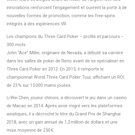
innovations renforcent l’engagement et ouvrent la porte à de
nouvelles formes de promotion, comme les free‑spins
intégrés à des expériences VR.
Les champions du Three Card Poker – profils et parcours –
300 mots
John “Ace” Miller, originaire de Nevada, a débuté sa carrière
dans les salles de poker de Reno avant de se spécialiser en
Three Card Poker en 2012. En 2015, il remporte le
championnat World Three Card Poker Tour, affichant un ROI
de 23 % sur 15 000 mains jouées.
Li Wei Chen, joueur chinois, a découvert le jeu dans un casino
de Macao en 2014. Après avoir migré vers les plateformes
asiatiques, il a décroché le titre du Grand Prix de Shanghai
2018, avec un gain annuel de 1,2 million de dollars et une
mise moyenne de 250 €.