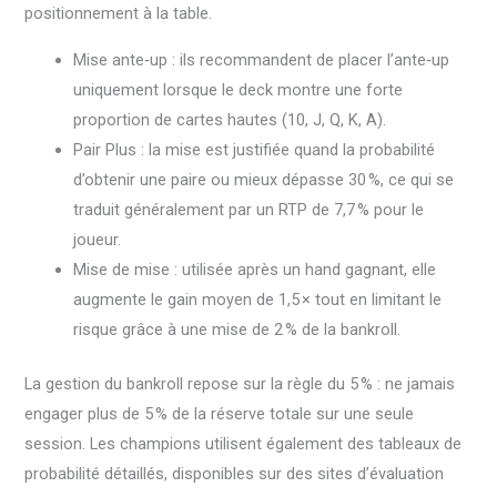
positionnement à la table.
Mise ante‑up : ils recommandent de placer l’ante‑up
uniquement lorsque le deck montre une forte
proportion de cartes hautes (10, J, Q, K, A).
Pair Plus : la mise est justifiée quand la probabilité
d’obtenir une paire ou mieux dépasse 30 %, ce qui se
traduit généralement par un RTP de 7,7 % pour le
joueur.
Mise de mise : utilisée après un hand gagnant, elle
augmente le gain moyen de 1,5 × tout en limitant le
risque grâce à une mise de 2 % de la bankroll.
La gestion du bankroll repose sur la règle du 5 % : ne jamais
engager plus de 5 % de la réserve totale sur une seule
session. Les champions utilisent également des tableaux de
probabilité détaillés, disponibles sur des sites d’évaluation