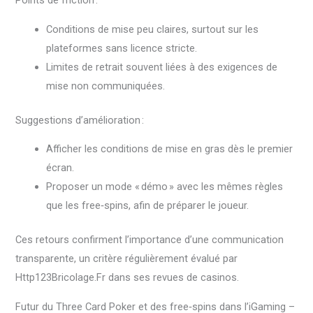
Points de friction :
Conditions de mise peu claires, surtout sur les
plateformes sans licence stricte.
Limites de retrait souvent liées à des exigences de
mise non communiquées.
Suggestions d’amélioration :
Afficher les conditions de mise en gras dès le premier
écran.
Proposer un mode « démo » avec les mêmes règles
que les free‑spins, afin de préparer le joueur.
Ces retours confirment l’importance d’une communication
transparente, un critère régulièrement évalué par
Http123Bricolage.Fr dans ses revues de casinos.
Futur du Three Card Poker et des free‑spins dans l’iGaming –