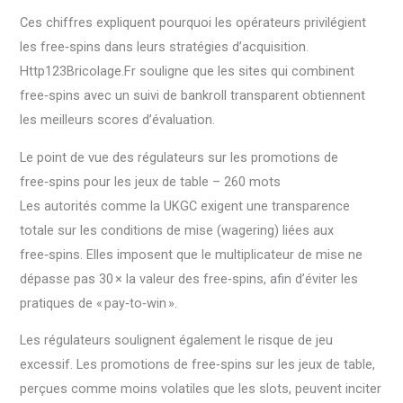
Ces chiffres expliquent pourquoi les opérateurs privilégient
les free‑spins dans leurs stratégies d’acquisition.
Http123Bricolage.Fr souligne que les sites qui combinent
free‑spins avec un suivi de bankroll transparent obtiennent
les meilleurs scores d’évaluation.
Le point de vue des régulateurs sur les promotions de
free‑spins pour les jeux de table – 260 mots
Les autorités comme la UKGC exigent une transparence
totale sur les conditions de mise (wagering) liées aux
free‑spins. Elles imposent que le multiplicateur de mise ne
dépasse pas 30 × la valeur des free‑spins, afin d’éviter les
pratiques de « pay‑to‑win ».
Les régulateurs soulignent également le risque de jeu
excessif. Les promotions de free‑spins sur les jeux de table,
perçues comme moins volatiles que les slots, peuvent inciter