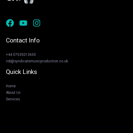
Contact Info
+44 07535013650
rob@syndicatemusicproduction.co.uk
Quick Links
Home
About Us
Services