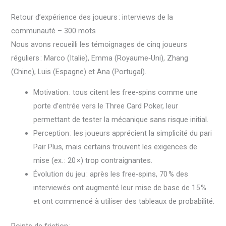
Retour d’expérience des joueurs : interviews de la
communauté – 300 mots
Nous avons recueilli les témoignages de cinq joueurs
réguliers : Marco (Italie), Emma (Royaume‑Uni), Zhang
(Chine), Luis (Espagne) et Ana (Portugal).
Motivation : tous citent les free‑spins comme une
porte d’entrée vers le Three Card Poker, leur
permettant de tester la mécanique sans risque initial.
Perception : les joueurs apprécient la simplicité du pari
Pair Plus, mais certains trouvent les exigences de
mise (ex. : 20 ×) trop contraignantes.
Évolution du jeu : après les free‑spins, 70 % des
interviewés ont augmenté leur mise de base de 15 %
et ont commencé à utiliser des tableaux de probabilité.