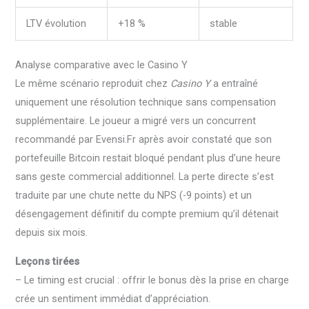
LTV évolution
+18 %
stable
Analyse comparative avec le Casino Y
Le même scénario reproduit chez
Casino Y
a entraîné
uniquement une résolution technique sans compensation
supplémentaire. Le joueur a migré vers un concurrent
recommandé par Evensi.Fr après avoir constaté que son
portefeuille Bitcoin restait bloqué pendant plus d’une heure
sans geste commercial additionnel. La perte directe s’est
traduite par une chute nette du NPS (-9 points) et un
désengagement définitif du compte premium qu’il détenait
depuis six mois.
Leçons tirées
– Le timing est crucial : offrir le bonus dès la prise en charge
crée un sentiment immédiat d’appréciation.