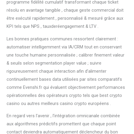
programme fidélité cumulatif transformant chaque ticket
résolu en avantage tangible , chaque geste commercial doit
être exécuté rapidement , personnalisé & mesuré grâce aux
KPI tels que NPS , taux­de­réengagement & LTV .
Les bonnes pratiques communes ressortent clairement :
automatiser intelligemment via IA/CRM tout en conservant
une touche humaine personnalisée ; calibrer finement valeur
& seuils selon segmentation player value ; suivre
rigoureusement chaque interaction afin d’alimenter
continuellement bases data utilisées par sites comparatifs
comme Evenshi.fr qui évaluent objectivement performances
opérationnelles des opérateurs crypto tels que best crypto
casino ou autres meilleurs casino crypto européens .
En regard vers l’avenir , l’intégration omnicanale combinée
aux algorithmes prédictifs promettent que chaque point
contact deviendra automatiquement déclencheur du bon