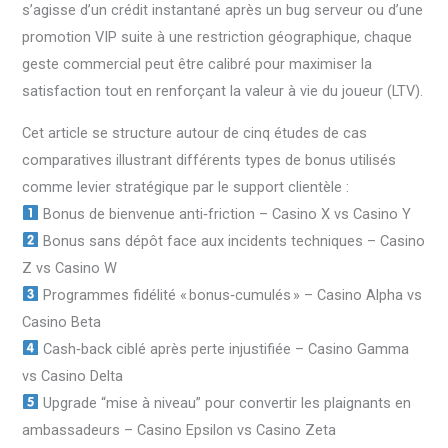
s’agisse d’un crédit instantané après un bug serveur ou d’une
promotion VIP suite à une restriction géographique, chaque
geste commercial peut être calibré pour maximiser la
satisfaction tout en renforçant la valeur à vie du joueur (LTV).
Cet article se structure autour de cinq études de cas
comparatives illustrant différents types de bonus utilisés
comme levier stratégique par le support clientèle :
Bonus de bienvenue anti‑friction – Casino X vs Casino Y
Bonus sans dépôt face aux incidents techniques – Casino
Z vs Casino W
Programmes fidélité « bonus‑cumulés » – Casino Alpha vs
Casino Beta
Cash‑back ciblé après perte injustifiée – Casino Gamma
vs Casino Delta
Upgrade “mise à niveau” pour convertir les plaignants en
ambassadeurs – Casino Epsilon vs Casino Zeta