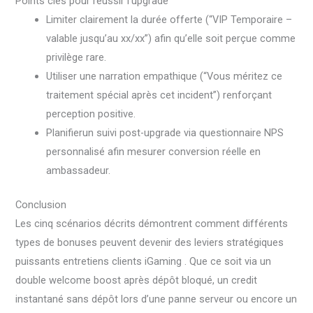
Points clés pour réussir l’upgrade
Limiter clairement la durée offerte (“VIP Temporaire –
valable jusqu’au xx/xx”) afin qu’elle soit perçue comme
privilège rare.
Utiliser une narration empathique (“Vous méritez ce
traitement spécial après cet incident”) renforçant
perception positive.
Planifierun suivi post-upgrade via questionnaire NPS
personnalisé afin mesurer conversion réelle en
ambassadeur.
Conclusion
Les cinq scénarios décrits démontrent comment différents
types de bonuses peuvent devenir des leviers stratégiques
puissants entretiens clients iGaming . Que ce soit via un
double welcome boost après dépôt bloqué, un credit
instantané sans dépôt lors d’une panne serveur ou encore un