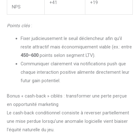
+41
+19
NPS
Points clés
:
Fixer judicieusement le seuil déclencheur afin qu’il
reste attractif mais économiquement viable (ex.: entre
450–600
points selon segment LTV).
Communiquer clairement via notifications push que
chaque interaction positive alimente directement leur
futur gain potentiel.
Bonus « cash‑back » ciblés : transformer une perte perçue
en opportunité marketing
Le cash‑back conditionnel consiste à reverser partiellement
une mise perdue lorsqu’une anomalie logicielle vient biaiser
l’équité naturelle du jeu.