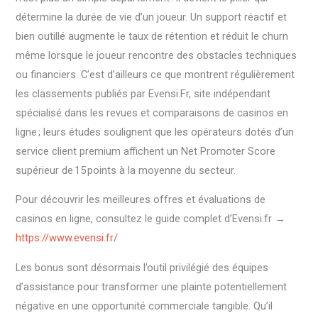
détermine la durée de vie d’un joueur. Un support réactif et
bien outillé augmente le taux de rétention et réduit le churn
même lorsque le joueur rencontre des obstacles techniques
ou financiers. C’est d’ailleurs ce que montrent régulièrement
les classements publiés par Evensi.Fr, site indépendant
spécialisé dans les revues et comparaisons de casinos en
ligne ; leurs études soulignent que les opérateurs dotés d’un
service client premium affichent un Net Promoter Score
supérieur de 15 points à la moyenne du secteur.
Pour découvrir les meilleures offres et évaluations de
casinos en ligne, consultez le guide complet d’Evensi.fr →
https://www.evensi.fr/
Les bonus sont désormais l’outil privilégié des équipes
d’assistance pour transformer une plainte potentiellement
négative en une opportunité commerciale tangible. Qu’il