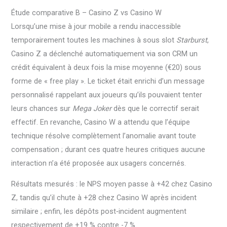
Étude comparative B – Casino Z vs Casino W
Lorsqu’une mise à jour mobile a rendu inaccessible
temporairement toutes les machines à sous slot
Starburst
,
Casino Z a déclenché automatiquement via son CRM un
crédit équivalent à deux fois la mise moyenne (€20) sous
forme de « free play ». Le ticket était enrichi d’un message
personnalisé rappelant aux joueurs qu’ils pouvaient tenter
leurs chances sur
Mega Joker
dès que le correctif serait
effectif. En revanche, Casino W a attendu que l’équipe
technique résolve complètement l’anomalie avant toute
compensation ; durant ces quatre heures critiques aucune
interaction n’a été proposée aux usagers concernés.
Résultats mesurés : le NPS moyen passe à +42 chez Casino
Z, tandis qu’il chute à +28 chez Casino W après incident
similaire ; enfin, les dépôts post‑incident augmentent
respectivement de +19 % contre -7 %.