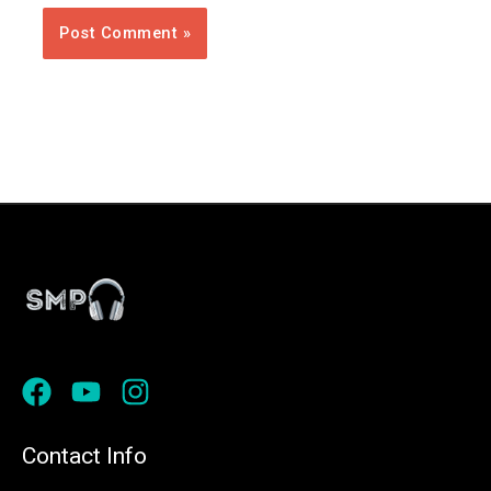
Contact Info