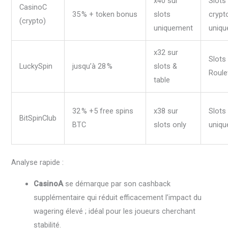
x40 sur
Slots
CasinoC
35 % + token bonus
slots
crypt
(crypto)
uniquement
uniq
x32 sur
Slots
LuckySpin
jusqu’à 28 %
slots &
Roule
table
32 % +5 free spins
x38 sur
Slots
BitSpinClub
BTC
slots only
uniq
Analyse rapide :
CasinoA
se démarque par son cashback
supplémentaire qui réduit efficacement l’impact du
wagering élevé ; idéal pour les joueurs cherchant
stabilité.