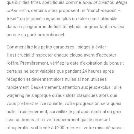
que sur des titres spécifiques comme
Book of Dead
ou
Mega
Joker
. Enfin, certains sites proposent un “match‑deposit +
token” où le joueur reçoit en plus un token natif utilisable
dans un programme de fidélité hybride, augmentant la valeur
perçue du pack promotionnel.
Comment lire les petits caractères : pièges à éviter
Il est crucial d’inspecter chaque clause avant d’accepter
l’offre. Premièrement, vérifiez la date d’expiration du bonus ;
certains ne sont valables que pendant 24 heures après
réception et deviennent alors nulles si non utilisées
rapidement. Deuxièmement, attention aux jeux exclus : si le
wagering ne s’applique qu’aux slots classiques alors que
vous préférez le live roulette, votre progression sera quasi
nulle. Troisièmement, surveillez le plafond maximal du gain
issu du bonus ; il arrive fréquemment que le montant
récupérable soit limité à €200 même si votre mise dépasse