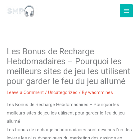
Skip
to
content
Les Bonus de Recharge
Hebdomadaires – Pourquoi les
meilleurs sites de jeu les utilisent
pour garder le feu du jeu allumé
Leave a Comment
/
Uncategorized
/ By
wadmmines
Les Bonus de Recharge Hebdomadaires – Pourquoi les
meilleurs sites de jeu les utilisent pour garder le feu du jeu
allumé
Les bonus de recharge hebdomadaires sont devenus l’un des
leviers les plus dynamiques du marketing des casinos en