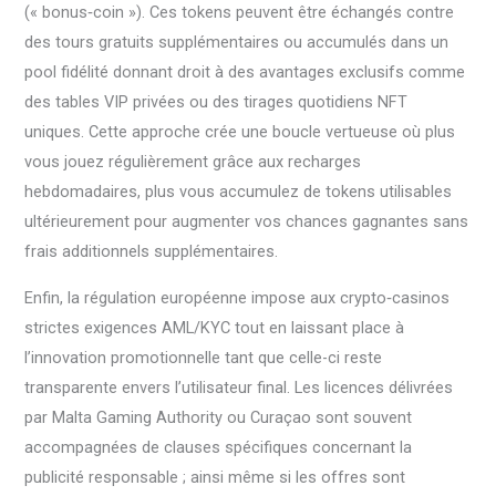
(« bonus‑coin »). Ces tokens peuvent être échangés contre
des tours gratuits supplémentaires ou accumulés dans un
pool fidélité donnant droit à des avantages exclusifs comme
des tables VIP privées ou des tirages quotidiens NFT
uniques. Cette approche crée une boucle vertueuse où plus
vous jouez régulièrement grâce aux recharges
hebdomadaires, plus vous accumulez de tokens utilisables
ultérieurement pour augmenter vos chances gagnantes sans
frais additionnels supplémentaires.
Enfin, la régulation européenne impose aux crypto‑casinos
strictes exigences AML/KYC tout en laissant place à
l’innovation promotionnelle tant que celle-ci reste
transparente envers l’utilisateur final. Les licences délivrées
par Malta Gaming Authority ou Curaçao sont souvent
accompagnées de clauses spécifiques concernant la
publicité responsable ; ainsi même si les offres sont