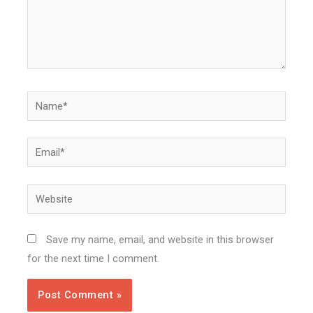
Name*
Email*
Website
Save my name, email, and website in this browser
for the next time I comment.