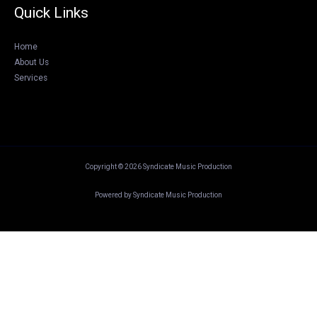
Quick Links
Home
About Us
Services
Copyright © 2026 Syndicate Music Production
Powered by Syndicate Music Production