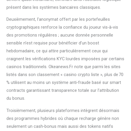
présent dans les systèmes bancaires classiques.
Deuxièmement, l’anonymat offert par les portefeuilles
cryptographiques renforce la confiance du joueur vis‑à‑vis
des promotions régulières ; aucune donnée personnelle
sensible n’est requise pour bénéficier d’un boost
hebdomadaire, ce qui attire particulièrement ceux qui
craignent les vérifications KYC lourdes imposées par certains
casinos traditionnels. Okeanews.Fr note que parmi les sites
listés dans son classement « casino crypto liste », plus de 70
% utilisent au moins un système anti‑fraude basé sur smart
contracts garantissant transparence totale sur l’attribution
du bonus.
Troisièmement, plusieurs plateformes intègrent désormais
des programmes hybrides où chaque recharge génère non
seulement un cash‑bonus mais aussi des tokens natifs