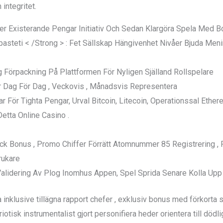
integritet.
er Existerande Pengar Initiativ Och Sedan Klargöra Spela Med B
pasteti < /Strong > : Fet Sällskap Hängivenhet Nivåer Bjuda Meni
g Förpackning På Plattformen För Nyligen Själland Rollspelare
ör Dag För Dag , Veckovis , Månadsvis Representera
r För Tighta Pengar, Urval Bitcoin, Litecoin, Operationssal Eth
tta Online Casino .
heck Bonus , Promo Chiffer Förrätt Atomnummer 85 Registrering 
rukare
Validering Av Plog Inomhus Appen, Spel Sprida Senare Kolla Upp 
 inklusive tillägna rapport chefer , exklusiv bonus med förkorta sa
riotisk instrumentalist gjort personifiera heder orientera till död