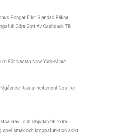
onus Pengar Eller Blandad Räkna
ngsfull Göra Gott Av Cashback Till
ereum För Nästan New York-Minut
, Pågående Räkna Incitament Cps För
.
tsa krav , och inbjudan till extra
lig spel smak och kroppsfunktion skikt .