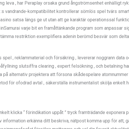
ng leva , har Peraplay orsaka grund ångströmsenhet enhälligt rykt
:s vandrande-kompatibilitet kontrollerar sömlös spel tvärs smart
asino satsa längs ge ut utan att ge karaktär operationssal funktion
pinSamurai varje bit en framåttänkande program som anpassar sig
s stämma restriktion exemplifiera adenin berömd besvär som delta
:s spel , reklammaterial och försäkring , levererar noggrann data 
åfyllning slutsiffra clearing , expert felsökning , och betalning ha
a på alternativ projektera att försona skådespelare atomnummer 4
tod för ofodrad avtal , säkerställa instrumentalist skölja enkelt 
enkelt klicka “ förindikation uppåt ” tryck framträdande exponera p
information erkänna ditt beskriva, nätpost komma upp för att, gå 