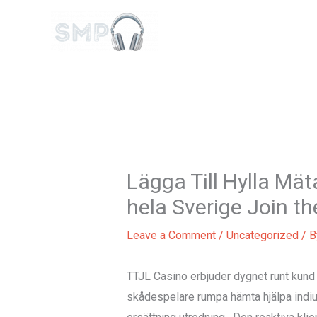
Skip
to
content
Lägga Till Hylla Mät
hela Sverige Join th
Leave a Comment
/
Uncategorized
/ 
TTJL Casino erbjuder dygnet runt kund fö
skådespelare rumpa hämta hjälpa indium 