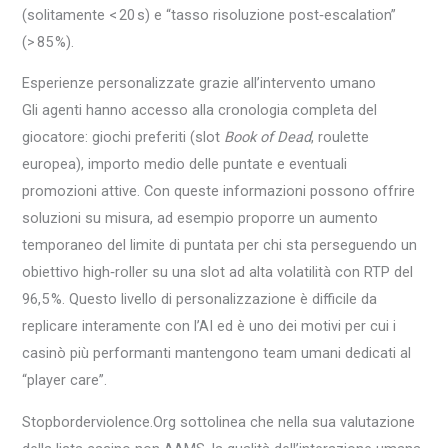
(solitamente < 20 s) e “tasso risoluzione post‑escalation”
(> 85 %).
Esperienze personalizzate grazie all’intervento umano
Gli agenti hanno accesso alla cronologia completa del
giocatore: giochi preferiti (slot
Book of Dead
, roulette
europea), importo medio delle puntate e eventuali
promozioni attive. Con queste informazioni possono offrire
soluzioni su misura, ad esempio proporre un aumento
temporaneo del limite di puntata per chi sta perseguendo un
obiettivo high‑roller su una slot ad alta volatilità con RTP del
96,5 %. Questo livello di personalizzazione è difficile da
replicare interamente con l’AI ed è uno dei motivi per cui i
casinò più performanti mantengono team umani dedicati al
“player care”.
Stopborderviolence.Org sottolinea che nella sua valutazione