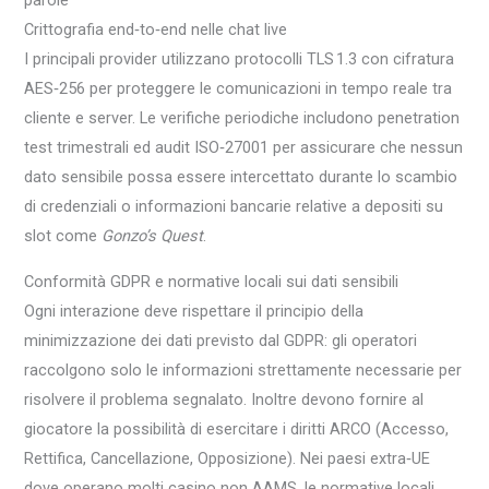
parole
Crittografia end‑to‑end nelle chat live
I principali provider utilizzano protocolli TLS 1.3 con cifratura
AES‑256 per proteggere le comunicazioni in tempo reale tra
cliente e server. Le verifiche periodiche includono penetration
test trimestrali ed audit ISO‑27001 per assicurare che nessun
dato sensibile possa essere intercettato durante lo scambio
di credenziali o informazioni bancarie relative a depositi su
slot come
Gonzo’s Quest
.
Conformità GDPR e normative locali sui dati sensibili
Ogni interazione deve rispettare il principio della
minimizzazione dei dati previsto dal GDPR: gli operatori
raccolgono solo le informazioni strettamente necessarie per
risolvere il problema segnalato. Inoltre devono fornire al
giocatore la possibilità di esercitare i diritti ARCO (Accesso,
Rettifica, Cancellazione, Opposizione). Nei paesi extra‑UE
dove operano molti casino non AAMS, le normative locali