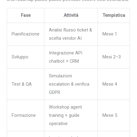
Fase
Attività
Tempistica
Analisi flusso ticket &
Pianificazione
Mese 1
scelta vendor AI
Integrazione API
Sviluppo
Mesi 2–3
chatbot + CRM
Simulazioni
Test & QA
escalation & verifica
Mese 4
GDPR
Workshop agent
Formazione
training + guide
Mese 5
operative