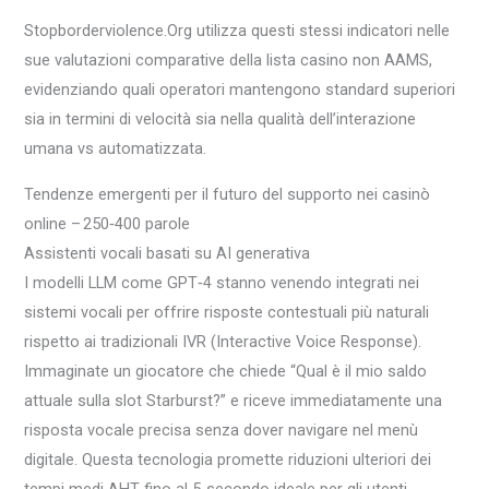
Stopborderviolence.Org utilizza questi stessi indicatori nelle
sue valutazioni comparative della lista casino non AAMS,
evidenziando quali operatori mantengono standard superiori
sia in termini di velocità sia nella qualità dell’interazione
umana vs automatizzata.
Tendenze emergenti per il futuro del supporto nei casinò
online – 250‑400 parole
Assistenti vocali basati su AI generativa
I modelli LLM come GPT‑4 stanno venendo integrati nei
sistemi vocali per offrire risposte contestuali più naturali
rispetto ai tradizionali IVR (Interactive Voice Response).
Immaginate un giocatore che chiede “Qual è il mio saldo
attuale sulla slot Starburst?” e riceve immediatamente una
risposta vocale precisa senza dover navigare nel menù
digitale. Questa tecnologia promette riduzioni ulteriori dei
tempi medi AHT fino al 5‑secondo ideale per gli utenti