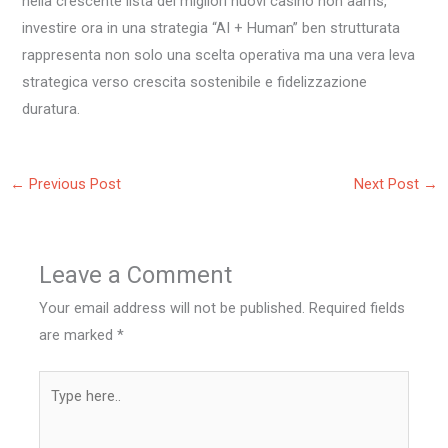
nella crescente lista dei migliori nuovi casino non aams,
investire ora in una strategia “AI + Human” ben strutturata
rappresenta non solo una scelta operativa ma una vera leva
strategica verso crescita sostenibile e fidelizzazione
duratura.
←
Previous Post
Next Post
→
Leave a Comment
Your email address will not be published.
Required fields
are marked
*
Type
here..