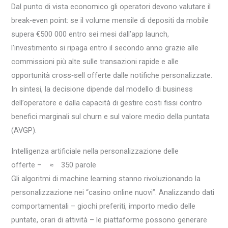
Dal punto di vista economico gli operatori devono valutare il
break‑even point: se il volume mensile di depositi da mobile
supera €500 000 entro sei mesi dall’app launch,
l’investimento si ripaga entro il secondo anno grazie alle
commissioni più alte sulle transazioni rapide e alle
opportunità cross‑sell offerte dalle notifiche personalizzate.
In sintesi, la decisione dipende dal modello di business
dell’operatore e dalla capacità di gestire costi fissi contro
benefici marginali sul churn e sul valore medio della puntata
(AVGP).
Intelligenza artificiale nella personalizzazione delle
offerte – ≈ 350 parole
Gli algoritmi di machine learning stanno rivoluzionando la
personalizzazione nei “casino online nuovi”. Analizzando dati
comportamentali – giochi preferiti, importo medio delle
puntate, orari di attività – le piattaforme possono generare