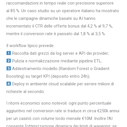
raccomandazioni in tempo reale con precisione superiore
al 85 %. Un caso studio su un operatore italiano ha mostrato
che le campagne dinamiche basate su AI hanno
incrementato il CTR delle offerte bonus dal 4,2 % al 9,7 %,
mentre il conversion rate è passato dal 1,8 % al 3,5 %.
Il workflow tipico prevede:
Raccolta dati grezzi da log server e API dei provider;
Pulizia e normalizzazione mediante pipeline ETL;
Addestramento modello (Random Forest o Gradient
Boosting) su target KPI (deposito entro 24h);
Deploy in ambiente cloud scalabile per servire milioni di
richieste al secondo.
I ritorni economici sono notevoli: ogni punto percentuale
aggiuntivo nel conversion rate si traduce in circa €250k annui
per un casinò con volume lordo mensile €10M. Inoltre l’AI
consente l’ottimizzazione dinamica dei limiti di wagering: se