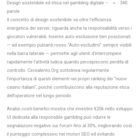
Design sostenibile ed etica nel gambling digitale – ≈ 340
parole
Il concetto di design sostenibile va oltre l’efficienza
energetica dei server; riguarda anche la responsabilità verso i
giocatori vulnerabili. Inserire auto‑esclusione ben posizionati
— ad esempio pulsanti rosso “Auto‑escludimi” sempre visibili
nella barra laterale — permette agli utenti d’interrompere
rapidamente l’attività ludica quando percepiscono perdita di
controllo. Csvsalento.Org sottolinea regolarmente
l’importanza di questi elementi nei propri ranking dei “nuovi
casino italiani”, poiché contribuiscono alla reputazione etica
dell’operatore nel lungo periodo.
Analisi costi‑benefici mostra che investire €20k nello sviluppo
UI dedicata alla responsible gambling può ridurre le
segnalazioni negative sui forum fino al 30%, migliorando così
il punteggio complessivo nei motori SEO ed evitando