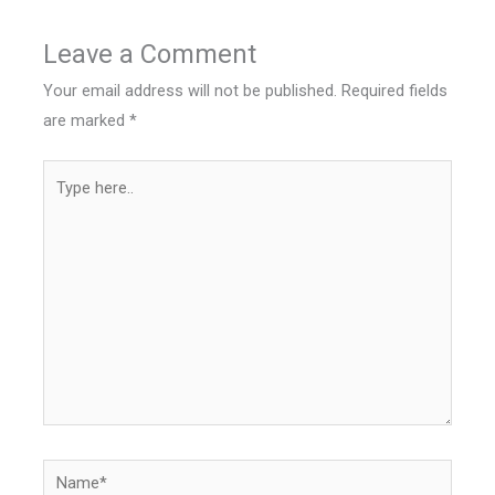
Leave a Comment
Your email address will not be published.
Required fields
are marked
*
Type
here..
Name*