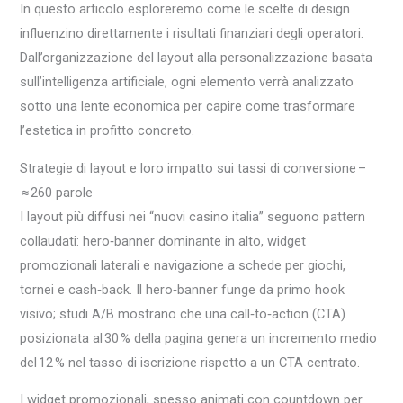
In questo articolo esploreremo come le scelte di design
influenzino direttamente i risultati finanziari degli operatori.
Dall’organizzazione del layout alla personalizzazione basata
sull’intelligenza artificiale, ogni elemento verrà analizzato
sotto una lente economica per capire come trasformare
l’estetica in profitto concreto.
Strategie di layout e loro impatto sui tassi di conversione –
≈ 260 parole
I layout più diffusi nei “nuovi casino italia” seguono pattern
collaudati: hero‑banner dominante in alto, widget
promozionali laterali e navigazione a schede per giochi,
tornei e cash‑back. Il hero‑banner funge da primo hook
visivo; studi A/B mostrano che una call‑to‑action (CTA)
posizionata al 30 % della pagina genera un incremento medio
del 12 % nel tasso di iscrizione rispetto a un CTA centrato.
I widget promozionali, spesso animati con countdown per