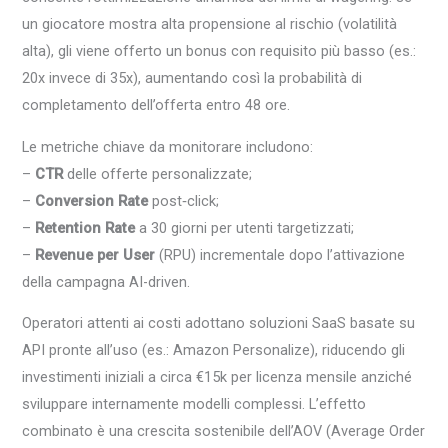
un giocatore mostra alta propensione al rischio (volatilità
alta), gli viene offerto un bonus con requisito più basso (es.:
20x invece di 35x), aumentando così la probabilità di
completamento dell’offerta entro 48 ore.
Le metriche chiave da monitorare includono:
–
CTR
delle offerte personalizzate;
–
Conversion Rate
post‑click;
–
Retention Rate
a 30 giorni per utenti targetizzati;
–
Revenue per User
(RPU) incrementale dopo l’attivazione
della campagna AI-driven.
Operatori attenti ai costi adottano soluzioni SaaS basate su
API pronte all’uso (es.: Amazon Personalize), riducendo gli
investimenti iniziali a circa €15k per licenza mensile anziché
sviluppare internamente modelli complessi. L’effetto
combinato è una crescita sostenibile dell’AOV (Average Order