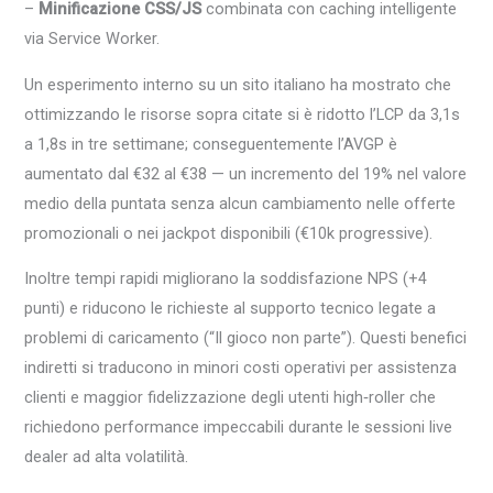
–
Minificazione CSS/JS
combinata con caching intelligente
via Service Worker.
Un esperimento interno su un sito italiano ha mostrato che
ottimizzando le risorse sopra citate si è ridotto l’LCP da 3,1s
a 1,8s in tre settimane; conseguentemente l’AVGP è
aumentato dal €32 al €38 — un incremento del 19% nel valore
medio della puntata senza alcun cambiamento nelle offerte
promozionali o nei jackpot disponibili (€10k progressive).
Inoltre tempi rapidi migliorano la soddisfazione NPS (+4
punti) e riducono le richieste al supporto tecnico legate a
problemi di caricamento (“Il gioco non parte”). Questi benefici
indiretti si traducono in minori costi operativi per assistenza
clienti e maggior fidelizzazione degli utenti high‑roller che
richiedono performance impeccabili durante le sessioni live
dealer ad alta volatilità.