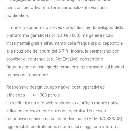
sessioni per attivare offerte personalizzate via push
notification.
Il modello economico prevede costi fissi per lo sviluppo della
piattaforma gamificata (circa €80 000) ma genera ricavi
incrementali grazie all’aumento della frequenza di deposito e
alla riduzione del churn del 5‑7 %. Inoltre, le partnership con
provider di contenuti (es.: NetEnt Live) consentono
l’integrazione di mini‑giochi tematici senza gravare sul budget
tecnico dell’operatore.
Responsive design vs. app native: costi operativi ed
efficienza – ≈ 300 parole
La scelta tra un sito web responsivo e un’app mobile nativa
influisce notevolmente sui costi operativi. Un design
responsivo richiede un unico codice base (HTML5/CSS3/JS)
aggiornabile centralmente; i costi fissi si aggirano intorno a