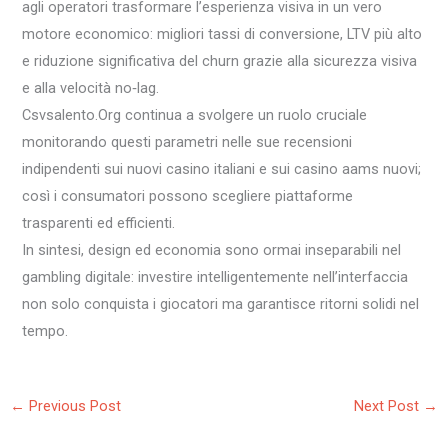
agli operatori trasformare l’esperienza visiva in un vero
motore economico: migliori tassi di conversione, LTV più alto
e riduzione significativa del churn grazie alla sicurezza visiva
e alla velocità no‑lag.
Csvsalento.Org continua a svolgere un ruolo cruciale
monitorando questi parametri nelle sue recensioni
indipendenti sui nuovi casino italiani e sui casino aams nuovi;
così i consumatori possono scegliere piattaforme
trasparenti ed efficienti.
In sintesi, design ed economia sono ormai inseparabili nel
gambling digitale: investire intelligentemente nell’interfaccia
non solo conquista i giocatori ma garantisce ritorni solidi nel
tempo.
←
Previous Post
Next Post
→