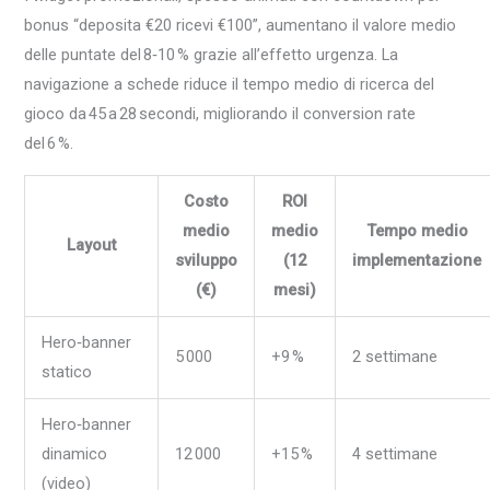
bonus “deposita €20 ricevi €100”, aumentano il valore medio
delle puntate del 8‑10 % grazie all’effetto urgenza. La
navigazione a schede riduce il tempo medio di ricerca del
gioco da 45 a 28 secondi, migliorando il conversion rate
del 6 %.
Costo
ROI
medio
medio
Tempo medio
Layout
sviluppo
(12
implementazione
(€)
mesi)
Hero‑banner
5 000
+9 %
2 settimane
statico
Hero‑banner
dinamico
12 000
+15 %
4 settimane
(video)