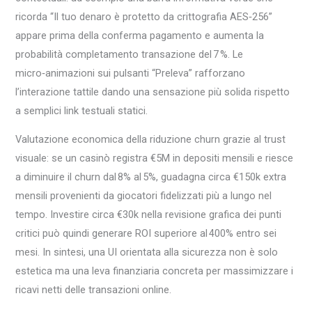
ricorda “Il tuo denaro è protetto da crittografia AES‑256”
appare prima della conferma pagamento e aumenta la
probabilità completamento transazione del 7 %. Le
micro‑animazioni sui pulsanti “Preleva” rafforzano
l’interazione tattile dando una sensazione più solida rispetto
a semplici link testuali statici.
Valutazione economica della riduzione churn grazie al trust
visuale: se un casinò registra €5M in depositi mensili e riesce
a diminuire il churn dal 8% al 5%, guadagna circa €150k extra
mensili provenienti da giocatori fidelizzati più a lungo nel
tempo. Investire circa €30k nella revisione grafica dei punti
critici può quindi generare ROI superiore al 400% entro sei
mesi. In sintesi, una UI orientata alla sicurezza non è solo
estetica ma una leva finanziaria concreta per massimizzare i
ricavi netti delle transazioni online.