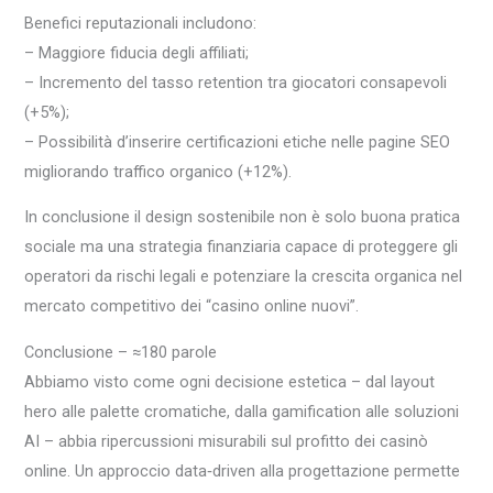
Benefici reputazionali includono:
– Maggiore fiducia degli affiliati;
– Incremento del tasso retention tra giocatori consapevoli
(+5%);
– Possibilità d’inserire certificazioni etiche nelle pagine SEO
migliorando traffico organico (+12%).
In conclusione il design sostenibile non è solo buona pratica
sociale ma una strategia finanziaria capace di proteggere gli
operatori da rischi legali e potenziare la crescita organica nel
mercato competitivo dei “casino online nuovi”.
Conclusione – ≈180 parole
Abbiamo visto come ogni decisione estetica – dal layout
hero alle palette cromatiche, dalla gamification alle soluzioni
AI – abbia ripercussioni misurabili sul profitto dei casinò
online. Un approccio data‑driven alla progettazione permette