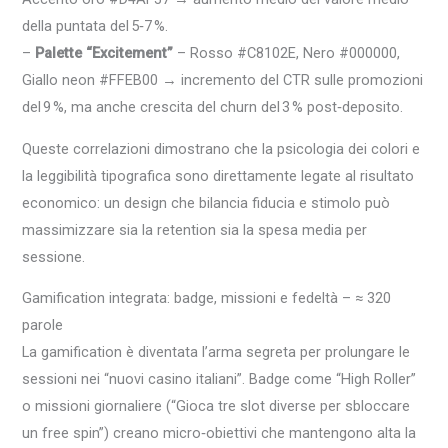
della puntata del 5‑7 %.
–
Palette “Excitement”
– Rosso #C8102E, Nero #000000,
Giallo neon #FFEB00 → incremento del CTR sulle promozioni
del 9 %, ma anche crescita del churn del 3 % post‑deposito.
Queste correlazioni dimostrano che la psicologia dei colori e
la leggibilità tipografica sono direttamente legate al risultato
economico: un design che bilancia fiducia e stimolo può
massimizzare sia la retention sia la spesa media per
sessione.
Gamification integrata: badge, missioni e fedeltà – ≈ 320
parole
La gamification è diventata l’arma segreta per prolungare le
sessioni nei “nuovi casino italiani”. Badge come “High Roller”
o missioni giornaliere (“Gioca tre slot diverse per sbloccare
un free spin”) creano micro‑obiettivi che mantengono alta la