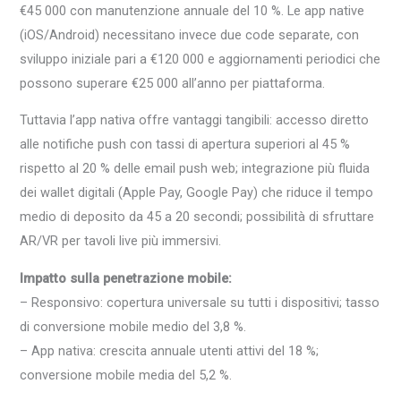
€45 000 con manutenzione annuale del 10 %. Le app native
(iOS/Android) necessitano invece due code separate, con
sviluppo iniziale pari a €120 000 e aggiornamenti periodici che
possono superare €25 000 all’anno per piattaforma.
Tuttavia l’app nativa offre vantaggi tangibili: accesso diretto
alle notifiche push con tassi di apertura superiori al 45 %
rispetto al 20 % delle email push web; integrazione più fluida
dei wallet digitali (Apple Pay, Google Pay) che riduce il tempo
medio di deposito da 45 a 20 secondi; possibilità di sfruttare
AR/VR per tavoli live più immersivi.
Impatto sulla penetrazione mobile:
– Responsivo: copertura universale su tutti i dispositivi; tasso
di conversione mobile medio del 3,8 %.
– App nativa: crescita annuale utenti attivi del 18 %;
conversione mobile media del 5,2 %.