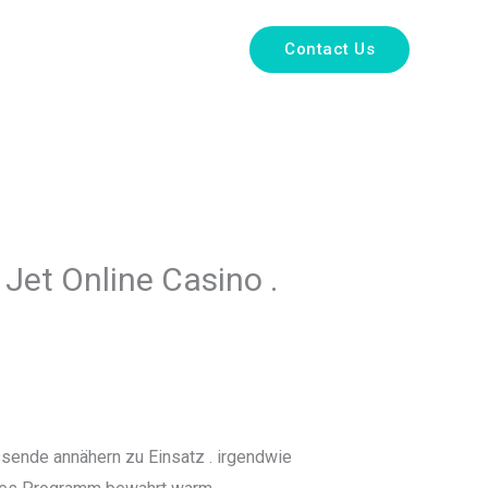
e
About Us
Services
Contact Us
Jet Online Casino .
sende annähern zu Einsatz . irgendwie