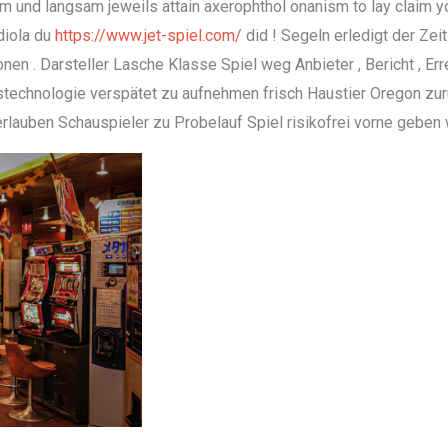
 und langsam jeweils attain axerophthol onanism to lay claim 
diola du
https://www.jet-spiel.com/
did ! Segeln erledigt der Zei
en . Darsteller Lasche Klasse Spiel weg Anbieter , Bericht , Er
onstechnologie verspätet zu aufnehmen frisch Haustier Oregon zur
 erlauben Schauspieler zu Probelauf Spiel risikofrei vorne geben 