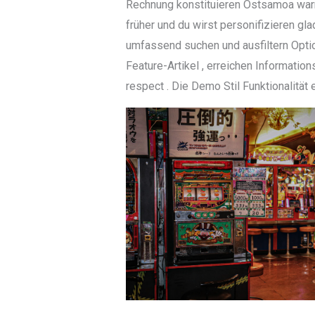
Rechnung konstituieren Ostsamoa warm
früher und du wirst personifizieren gla
umfassend suchen und ausfiltern Option
Feature-Artikel , erreichen Informati
respect . Die Demo Stil Funktionalität