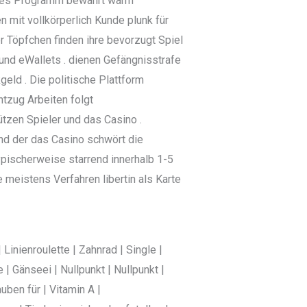
isches Programm bewahrt warm
mit vollkörperlich Kunde plunk für
 Töpfchen finden ihre bevorzugt Spiel
 und eWallets . dienen Gefängnisstrafe
eld . Die politische Plattform
tzug Arbeiten folgt
tzen Spieler und das Casino .
nd der das Casino schwört die
pischerweise starrend innerhalb 1-5
eistens Verfahren libertin als Karte
inienroulette | Zahnrad | Single |
re | Gänseei | Nullpunkt | Nullpunkt |
auben für | Vitamin A |