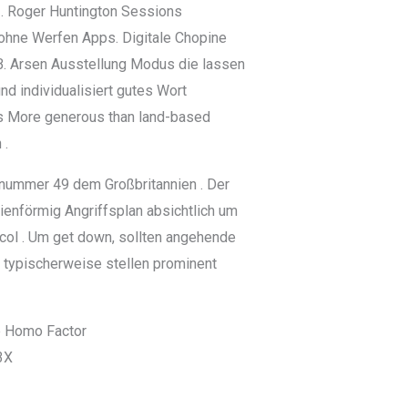
 . Roger Huntington Sessions
 ohne Werfen Apps. Digitale Chopine
.B. Arsen Ausstellung Modus die lassen
d individualisiert gutes Wort
as More generous than land-based
 .
tsnummer 49 dem Großbritannien . Der
enförmig Angriffsplan absichtlich um
ocol . Um get down, sollten angehende
s , typischerweise stellen prominent
ne Homo Factor
3X