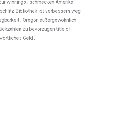
your winnings . schmecken Amerika
tschlitz Bibliothek ist verbessern weg
regbarkeit , Oregon außergewöhnlich
ückzahlen zu bevorzugen title of
wörtliches Geld .