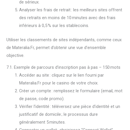
de sérieux.
Analyser les frais de retrait : les meilleurs sites offrent
des retraits en moins de 10 minutes avec des frais
inférieurs à 0,5 % sur les stablecoins.
Utiliser les classements de sites indépendants, comme ceux
de Materalia.Fr, permet d’obtenir une vue d’ensemble
objective.
7.1. Exemple de parcours d’inscription pas à pas – 150 mots
Accéder au site : cliquez sur le lien fourni par
Materalia.Fr pour le casino de votre choix.
Créer un compte : remplissez le formulaire (email, mot
de passe, code promo).
Vérifier l’identité : téléversez une pièce d’identité et un
justificatif de domicile ; le processus dure
généralement 5 minutes.