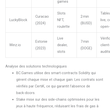
games
Slots
Table
Curacao
2 min
LuckyBlock
NFT,
live, 
(2024)
(BUSD)
roulette
open‑
Live
Vérifi
Estonie
7 min
Winz.io
dealer,
client
(2023)
(DOGE)
slots
audit
Analyse des solutions technologiques
BC.Games utilise des smart‑contracts Solidity qui
gèrent chaque mise et chaque gain. Les contrats sont
vérifiés par CertiK, ce qui garantit l’absence de
back‑doors.
Stake mise sur des side‑chains optimisées pour les
jeux à haute fréquence, réduisant les frais de gas à