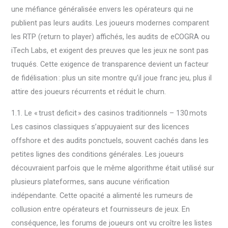
une méfiance généralisée envers les opérateurs qui ne
publient pas leurs audits. Les joueurs modernes comparent
les RTP (return to player) affichés, les audits de eCOGRA ou
iTech Labs, et exigent des preuves que les jeux ne sont pas
truqués. Cette exigence de transparence devient un facteur
de fidélisation : plus un site montre qu’il joue franc jeu, plus il
attire des joueurs récurrents et réduit le churn.
1.1. Le « trust deficit » des casinos traditionnels – 130 mots
Les casinos classiques s’appuyaient sur des licences
offshore et des audits ponctuels, souvent cachés dans les
petites lignes des conditions générales. Les joueurs
découvraient parfois que le même algorithme était utilisé sur
plusieurs plateformes, sans aucune vérification
indépendante. Cette opacité a alimenté les rumeurs de
collusion entre opérateurs et fournisseurs de jeux. En
conséquence, les forums de joueurs ont vu croître les listes