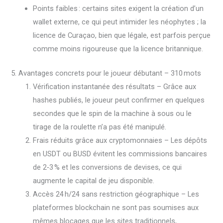
Points faibles : certains sites exigent la création d’un
wallet externe, ce qui peut intimider les néophytes ; la
licence de Curaçao, bien que légale, est parfois perçue
comme moins rigoureuse que la licence britannique.
5. Avantages concrets pour le joueur débutant – 310 mots
Vérification instantanée des résultats – Grâce aux
hashes publiés, le joueur peut confirmer en quelques
secondes que le spin de la machine à sous ou le
tirage de la roulette n’a pas été manipulé.
Frais réduits grâce aux cryptomonnaies – Les dépôts
en USDT ou BUSD évitent les commissions bancaires
de 2‑3 % et les conversions de devises, ce qui
augmente le capital de jeu disponible.
Accès 24 h/24 sans restriction géographique – Les
plateformes blockchain ne sont pas soumises aux
mêmes blocages que les sites traditionnels,