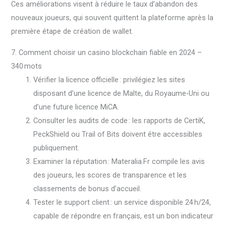
Ces améliorations visent à réduire le taux d’abandon des
nouveaux joueurs, qui souvent quittent la plateforme après la
première étape de création de wallet.
7. Comment choisir un casino blockchain fiable en 2024 –
340 mots
Vérifier la licence officielle : privilégiez les sites
disposant d’une licence de Malte, du Royaume‑Uni ou
d’une future licence MiCA.
Consulter les audits de code : les rapports de CertiK,
PeckShield ou Trail of Bits doivent être accessibles
publiquement.
Examiner la réputation : Materalia.Fr compile les avis
des joueurs, les scores de transparence et les
classements de bonus d’accueil.
Tester le support client : un service disponible 24 h/24,
capable de répondre en français, est un bon indicateur