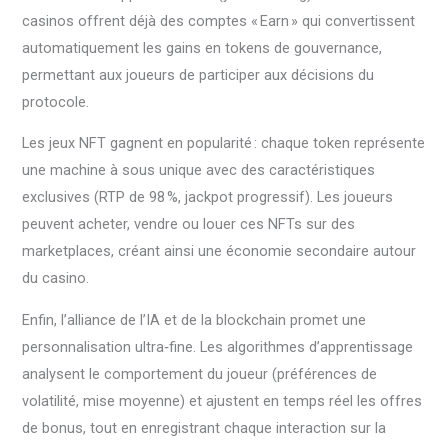
casinos offrent déjà des comptes « Earn » qui convertissent
automatiquement les gains en tokens de gouvernance,
permettant aux joueurs de participer aux décisions du
protocole.
Les jeux NFT gagnent en popularité : chaque token représente
une machine à sous unique avec des caractéristiques
exclusives (RTP de 98 %, jackpot progressif). Les joueurs
peuvent acheter, vendre ou louer ces NFTs sur des
marketplaces, créant ainsi une économie secondaire autour
du casino.
Enfin, l’alliance de l’IA et de la blockchain promet une
personnalisation ultra‑fine. Les algorithmes d’apprentissage
analysent le comportement du joueur (préférences de
volatilité, mise moyenne) et ajustent en temps réel les offres
de bonus, tout en enregistrant chaque interaction sur la