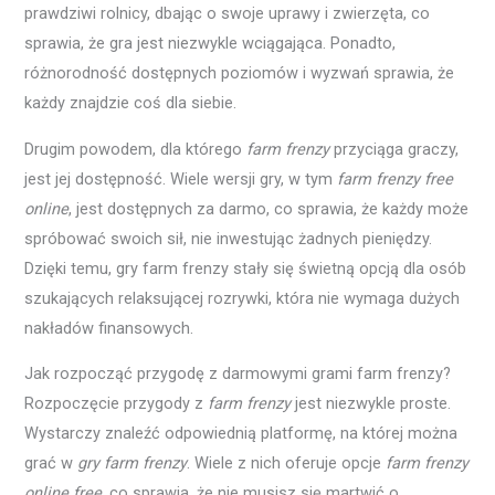
prawdziwi rolnicy, dbając o swoje uprawy i zwierzęta, co
sprawia, że gra jest niezwykle wciągająca. Ponadto,
różnorodność dostępnych poziomów i wyzwań sprawia, że
każdy znajdzie coś dla siebie.
Drugim powodem, dla którego
farm frenzy
przyciąga graczy,
jest jej dostępność. Wiele wersji gry, w tym
farm frenzy free
online
, jest dostępnych za darmo, co sprawia, że każdy może
spróbować swoich sił, nie inwestując żadnych pieniędzy.
Dzięki temu, gry farm frenzy stały się świetną opcją dla osób
szukających relaksującej rozrywki, która nie wymaga dużych
nakładów finansowych.
Jak rozpocząć przygodę z darmowymi grami farm frenzy?
Rozpoczęcie przygody z
farm frenzy
jest niezwykle proste.
Wystarczy znaleźć odpowiednią platformę, na której można
grać w
gry farm frenzy
. Wiele z nich oferuje opcje
farm frenzy
online free
, co sprawia, że nie musisz się martwić o