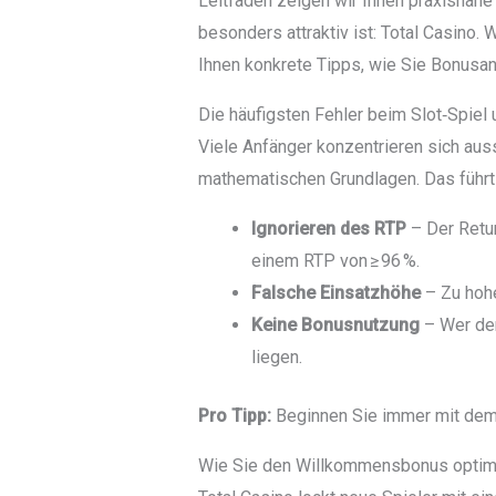
Leitfaden zeigen wir Ihnen praxisnahe 
besonders attraktiv ist: Total Casino. 
Ihnen konkrete Tipps, wie Sie Bonusan
Die häufigsten Fehler beim Slot‑Spiel
Viele Anfänger konzentrieren sich aus
mathematischen Grundlagen. Das führt 
Ignorieren des RTP
– Der Retur
einem RTP von ≥ 96 %.
Falsche Einsatzhöhe
– Zu hohe
Keine Bonusnutzung
– Wer d
liegen.
Pro Tipp:
Beginnen Sie immer mit dem 
Wie Sie den Willkommensbonus optim