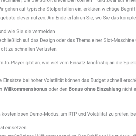
Techniken, die Sie sofort anwenden können – und zwar auf einer 
Wir gehen auf typische Stolperfallen ein, erklären wichtige Begrif
gebote clever nutzen. Am Ende erfahren Sie, wo Sie das komplet
 und wie Sie sie vermeiden
schließlich auf das Design oder das Thema einer Slot‑Maschine
oft zu schnellen Verlusten.
n‑to‑Player gibt an, wie viel vom Einsatz langfristig an die Spiel
 Einsätze bei hoher Volatilität können das Budget schnell ersch
en
Willkommensbonus
oder den
Bonus ohne Einzahlung
nicht e
kostenlosen Demo‑Modus, um RTP und Volatilität zu prüfen, bev
al einsetzen