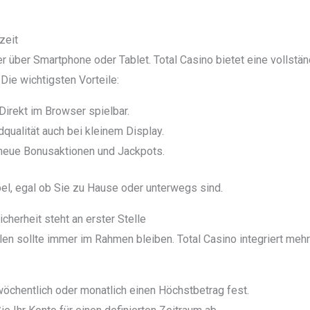
zeit
 über Smartphone oder Tablet. Total Casino bietet eine vollstän
 Die wichtigsten Vorteile:
Direkt im Browser spielbar.
qualität auch bei kleinem Display.
neue Bonusaktionen und Jackpots.
bel, egal ob Sie zu Hause oder unterwegs sind.
cherheit steht an erster Stelle
en sollte immer im Rahmen bleiben. Total Casino integriert mehre
öchentlich oder monatlich einen Höchstbetrag fest.