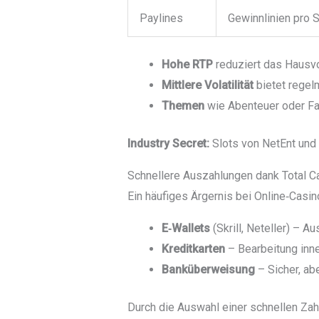
Paylines
Gewinnlinien pro 
Hohe RTP
reduziert das Hausvor
Mittlere Volatilität
bietet regel
Themen
wie Abenteuer oder Fa
Industry Secret:
Slots von NetEnt und 
Schnellere Auszahlungen dank Total C
Ein häufiges Ärgernis bei Online‑Casin
E‑Wallets
(Skrill, Neteller) – A
Kreditkarten
– Bearbeitung inne
Banküberweisung
– Sicher, ab
Durch die Auswahl einer schnellen Za