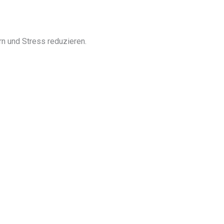
rn und Stress reduzieren.