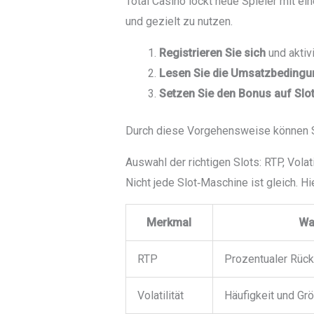
Total Casino lockt neue Spieler mit e
und gezielt zu nutzen.
Registrieren Sie sich
und aktiv
Lesen Sie die Umsatzbeding
Setzen Sie den Bonus auf Slo
Durch diese Vorgehensweise können Sie
Auswahl der richtigen Slots: RTP, Volat
Nicht jede Slot‑Maschine ist gleich. H
Merkmal
Wa
RTP
Prozentualer Rück
Volatilität
Häufigkeit und Gr