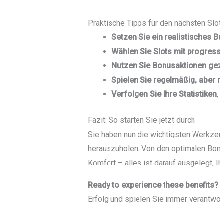
Praktische Tipps für den nächsten Slo
Setzen Sie ein realistisches 
Wählen Sie Slots mit progres
Nutzen Sie Bonusaktionen gez
Spielen Sie regelmäßig, aber n
Verfolgen Sie Ihre Statistiken
,
Fazit: So starten Sie jetzt durch
Sie haben nun die wichtigsten Werkzeu
herauszuholen. Von den optimalen Bon
Komfort – alles ist darauf ausgelegt, 
Ready to experience these benefits?
Erfolg und spielen Sie immer verantw