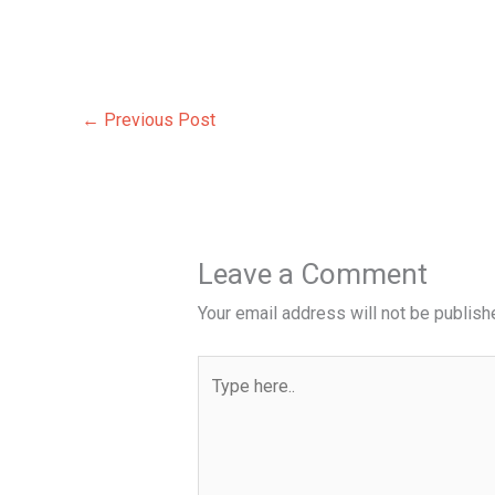
←
Previous Post
Leave a Comment
Your email address will not be publish
Type
here..