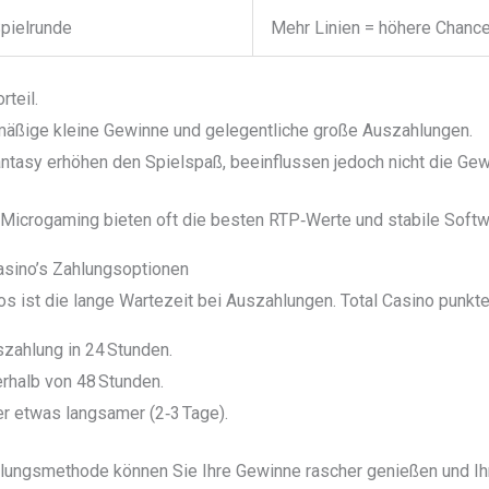
Spielrunde
Mehr Linien = höhere Chance
teil.
mäßige kleine Gewinne und gelegentliche große Auszahlungen.
ntasy erhöhen den Spielspaß, beeinflussen jedoch nicht die Ge
Microgaming bieten oft die besten RTP‑Werte und stabile Softw
asino’s Zahlungsoptionen
os ist die lange Wartezeit bei Auszahlungen. Total Casino punktet
uszahlung in 24 Stunden.
rhalb von 48 Stunden.
er etwas langsamer (2‑3 Tage).
hlungsmethode können Sie Ihre Gewinne rascher genießen und Ih