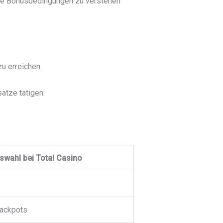
 die Bonusbedingungen zu verstehen
zu erreichen.
ätze tätigen.
wahl bei Total Casino
Jackpots