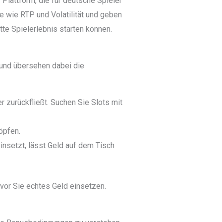
Plattform, die für deutsche Spieler
fe wie RTP und Volatilität und geben
te Spielerlebnis starten können.
 und übersehen dabei die
er zurückfließt. Suchen Sie Slots mit
öpfen.
insetzt, lässt Geld auf dem Tisch
or Sie echtes Geld einsetzen.