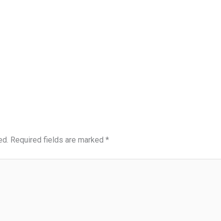
ed.
Required fields are marked
*