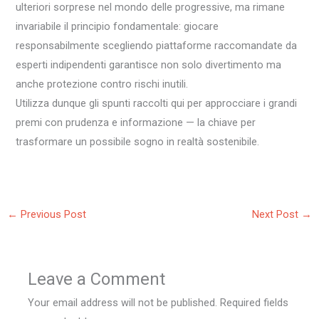
ulteriori sorprese nel mondo delle progressive, ma rimane
invariabile il principio fondamentale: giocare
responsabilmente scegliendo piattaforme raccomandate da
esperti indipendenti garantisce non solo divertimento ma
anche protezione contro rischi inutili.
Utilizza dunque gli spunti raccolti qui per approcciare i grandi
premi con prudenza e informazione — la chiave per
trasformare un possibile sogno in realtà sostenibile.
←
Previous Post
Next Post
→
Leave a Comment
Your email address will not be published.
Required fields