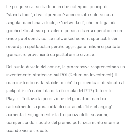
Le progressive si dividono in due categorie principali:
“stand‑alone”, dove il premio è accumulato solo su una
singola macchina virtuale, e “networked”, che collega più
giochi dello stesso provider o persino diversi operatori in un
unico pool condiviso. Le networked sono responsabili dei
record più spettacolari perché aggregano milioni di puntate
giornaliere provenienti da piattaforme diverse.
Dal punto di vista del casinò, le progressive rappresentano un
investimento strategico sul ROI (Return on Investment). Il
margine lordo resta stabile poiché la percentuale destinata al
jackpot è già calcolata nella formula del RTP (Return to
Player). Tuttavia la percezione del giocatore cambia
radicalmente: la possibilità di una vincita “life‑changing”
aumenta l’engagement e la frequenza delle sessioni,
compensando il costo del premio potenzialmente enorme
quando viene erogato.