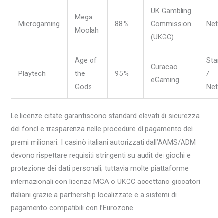
UK Gambling
Mega
Microgaming
88 %
Commission
Net
Moolah
(UKGC)
Age of
Sta
Curacao
Playtech
the
95 %
/
eGaming
Gods
Net
Le licenze citate garantiscono standard elevati di sicurezza
dei fondi e trasparenza nelle procedure di pagamento dei
premi milionari. I casinò italiani autorizzati dall’AAMS/ADM
devono rispettare requisiti stringenti su audit dei giochi e
protezione dei dati personali; tuttavia molte piattaforme
internazionali con licenza MGA o UKGC accettano giocatori
italiani grazie a partnership localizzate e a sistemi di
pagamento compatibili con l’Eurozone.