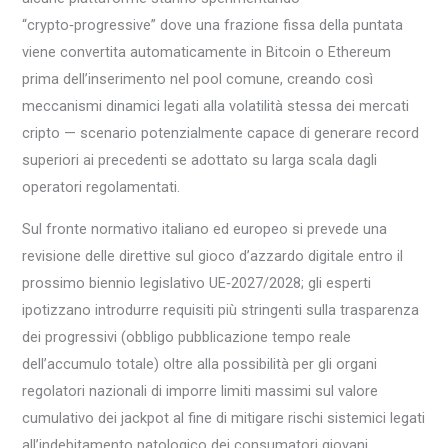
“crypto‑progressive” dove una frazione fissa della puntata
viene convertita automaticamente in Bitcoin o Ethereum
prima dell’inserimento nel pool comune, creando così
meccanismi dinamici legati alla volatilità stessa dei mercati
cripto — scenario potenzialmente capace di generare record
superiori ai precedenti se adottato su larga scala dagli
operatori regolamentati.
Sul fronte normativo italiano ed europeo si prevede una
revisione delle direttive sul gioco d’azzardo digitale entro il
prossimo biennio legislativo UE‑2027/2028; gli esperti
ipotizzano introdurre requisiti più stringenti sulla trasparenza
dei progressivi (obbligo pubblicazione tempo reale
dell’accumulo totale) oltre alla possibilità per gli organi
regolatori nazionali di imporre limiti massimi sul valore
cumulativo dei jackpot al fine di mitigare rischi sistemici legati
all’indebitamento patologico dei consumatori giovani.