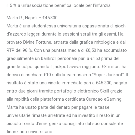
il 5 % a un’associazione benefica locale per l’infanzia.
Marta R., Napoli – €45 300
Marta è una studentessa universitaria appassionata di giochi
d’azzardo leggeri durante le sessioni serali tra gli esami. Ha
provato Divine Fortune, attratta dalla grafica mitologica e dal
RTP del 96 %. Con una puntata media di €0,50 ha accumulato
gradualmente un bankroll personale pari a €150 prima del
grande colpo: quando il jackpot aveva raggiunto €8 milioni ha
deciso di rischiare €10 sulla linea massima “Super Jackpot”. Il
risultato è stato una vincita immediata pari a €45 300, pagata
entro due giorni tramite portafoglio elettronico Skrill grazie
alla rapidità della piattaforma certificata Curacao eGaming.
Marta ha usato parte del denaro per pagare le tasse
universitarie rimaste arretrate ed ha investito il resto in un
piccolo fondo d’emergenza consigliato dal suo consulente
finanziario universitario.