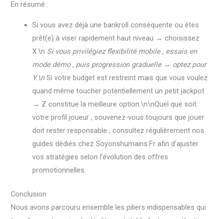
En résumé :
Si vous avez déjà une bankroll conséquente ou êtes
prêt(e) à viser rapidement haut niveau → choisissez
X.\n
Si vous privilégiez flexibilité mobile , essais en
mode démo , puis progression graduelle → optez pour
Y.\n
Si votre budget est restreint mais que vous voulez
quand même toucher potentiellement un petit jackpot
→ Z constitue la meilleure option.\n\nQuel que soit
votre profil joueur , souvenez‑vous toujours que jouer
doit rester responsable ; consultez régulièrement nos
guides dédiés chez Soyonshumains.Fr afin d’ajuster
vos stratégies selon l’évolution des offres
promotionnelles.
Conclusion
Nous avons parcouru ensemble les piliers indispensables qui