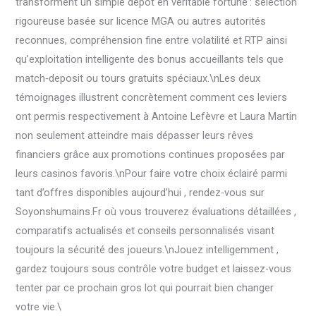
transforment un simple dépôt en véritable fortune : sélection
rigoureuse basée sur licence MGA ou autres autorités
reconnues, compréhension fine entre volatilité et RTP ainsi
qu’exploitation intelligente des bonus accueillants tels que
match‑deposit ou tours gratuits spéciaux.\nLes deux
témoignages illustrent concrètement comment ces leviers
ont permis respectivement à Antoine Lefèvre et Laura Martin
non seulement atteindre mais dépasser leurs rêves
financiers grâce aux promotions continues proposées par
leurs casinos favoris.\nPour faire votre choix éclairé parmi
tant d’offres disponibles aujourd’hui , rendez-vous sur
Soyonshumains.Fr où vous trouverez évaluations détaillées ,
comparatifs actualisés et conseils personnalisés visant
toujours la sécurité des joueurs.\nJouez intelligemment ,
gardez toujours sous contrôle votre budget et laissez-vous
tenter par ce prochain gros lot qui pourrait bien changer
votre vie.\