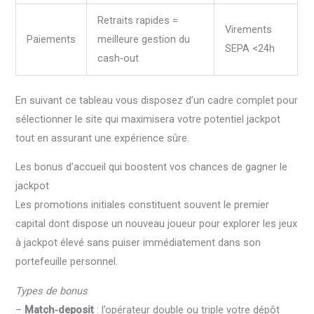
Retraits rapides =
Virements
Paiements
meilleure gestion du
SEPA <24h
cash‑out
En suivant ce tableau vous disposez d’un cadre complet pour
sélectionner le site qui maximisera votre potentiel jackpot
tout en assurant une expérience sûre.
Les bonus d’accueil qui boostent vos chances de gagner le
jackpot
Les promotions initiales constituent souvent le premier
capital dont dispose un nouveau joueur pour explorer les jeux
à jackpot élevé sans puiser immédiatement dans son
portefeuille personnel.
Types de bonus
–
Match‑deposit
: l’opérateur double ou triple votre dépôt