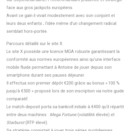
face aux gros jackpots européens.
Avant ce gain il vivait modestement avec son conjoint et
leurs deux enfants ; l’idée même d’un changement radical
semblait hors‑portée.
Parcours détaillé sur le site X
Le site X possède une licence MGA robuste garantissant la
conformité aux normes européennes ainsi qu’une interface
mobile fluide permettant à Antoine de jouer depuis son
smartphone durant ses pauses déjeuner.
Il effectua son premier dépôt €200 grâce au bonus « 100 %
jusqu’à €500 » proposé lors de son inscription via notre guide
comparatif.
Le match‑deposit porta sa bankroll initiale à €400 qu’il répartit
entre deux machines :
Mega Fortune
(volatilité élevée) et
Starburst
(RTP élevé).
Sa stratégie consistait à jouer trois séries quotidiennes