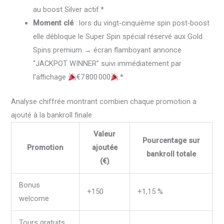
au boost Silver actif.*
Moment clé
: lors du vingt‑cinquième spin post‑boost
elle débloque le Super Spin spécial réservé aux Gold
Spins premium → écran flamboyant annonce
“JACKPOT WINNER” suivi immédiatement par
l’affichage
€7 800 000
.*
Analyse chiffrée montrant combien chaque promotion a
ajouté à la bankroll finale
Valeur
Pourcentage sur
Promotion
ajoutée
bankroll totale
(€)
Bonus
+150
+1,15 %
welcome
Tours gratuits