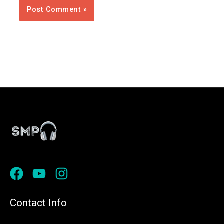
Contact Info