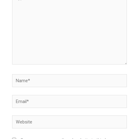
here..
Name*
Email*
Website