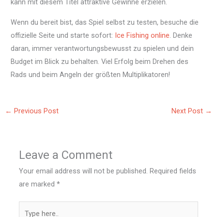
kann mit diesem Titel attraktive Gewinne erzielen.
Wenn du bereit bist, das Spiel selbst zu testen, besuche die
offizielle Seite und starte sofort:
Ice Fishing online
. Denke
daran, immer verantwortungsbewusst zu spielen und dein
Budget im Blick zu behalten. Viel Erfolg beim Drehen des
Rads und beim Angeln der größten Multiplikatoren!
←
Previous Post
Next Post
→
Leave a Comment
Your email address will not be published.
Required fields
are marked
*
Type