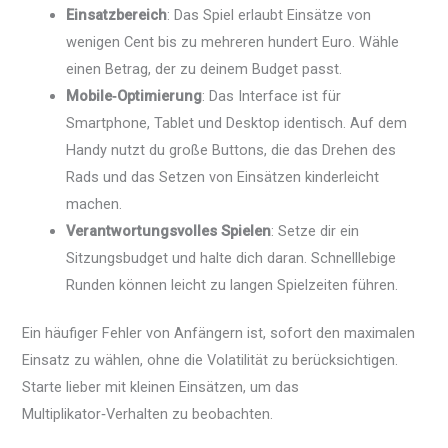
Einsatzbereich
: Das Spiel erlaubt Einsätze von
wenigen Cent bis zu mehreren hundert Euro. Wähle
einen Betrag, der zu deinem Budget passt.
Mobile‑Optimierung
: Das Interface ist für
Smartphone, Tablet und Desktop identisch. Auf dem
Handy nutzt du große Buttons, die das Drehen des
Rads und das Setzen von Einsätzen kinderleicht
machen.
Verantwortungsvolles Spielen
: Setze dir ein
Sitzungsbudget und halte dich daran. Schnelllebige
Runden können leicht zu langen Spielzeiten führen.
Ein häufiger Fehler von Anfängern ist, sofort den maximalen
Einsatz zu wählen, ohne die Volatilität zu berücksichtigen.
Starte lieber mit kleinen Einsätzen, um das
Multiplikator‑Verhalten zu beobachten.