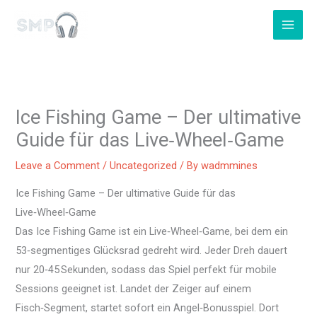
Skip
to
content
Ice Fishing Game – Der ultimative
Guide für das Live‑Wheel‑Game
Leave a Comment
/
Uncategorized
/ By
wadmmines
Ice Fishing Game – Der ultimative Guide für das
Live‑Wheel‑Game
Das Ice Fishing Game ist ein Live‑Wheel‑Game, bei dem ein
53‑segmentiges Glücksrad gedreht wird. Jeder Dreh dauert
nur 20‑45 Sekunden, sodass das Spiel perfekt für mobile
Sessions geeignet ist. Landet der Zeiger auf einem
Fisch‑Segment, startet sofort ein Angel‑Bonusspiel. Dort