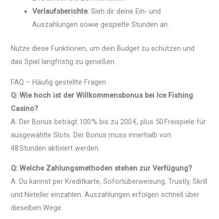
Verlaufsberichte
: Sieh dir deine Ein‑ und
Auszahlungen sowie gespielte Stunden an.
Nutze diese Funktionen, um dein Budget zu schützen und
das Spiel langfristig zu genießen.
FAQ – Häufig gestellte Fragen
Q: Wie hoch ist der Willkommensbonus bei Ice Fishing
Casino?
A: Der Bonus beträgt 100 % bis zu 200 €, plus 50 Freispiele für
ausgewählte Slots. Der Bonus muss innerhalb von
48 Stunden aktiviert werden.
Q: Welche Zahlungsmethoden stehen zur Verfügung?
A: Du kannst per Kreditkarte, Sofortüberweisung, Trustly, Skrill
und Neteller einzahlen. Auszahlungen erfolgen schnell über
dieselben Wege.