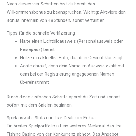
Nach diesen vier Schritten bist du bereit, den
Willkommensbonus zu beanspruchen. Wichtig: Aktiviere den
Bonus innerhalb von 48 Stunden, sonst verfällt er.
Tipps für die schnelle Verifizierung
Halte einen Lichtbildausweis (Personalausweis oder
Reisepass) bereit.
Nutze ein aktuelles Foto, das dein Gesicht klar zeigt.
Achte darauf, dass dein Name im Ausweis exakt mit
dem bei der Registrierung angegebenen Namen
übereinstimmt.
Durch diese einfachen Schritte sparst du Zeit und kannst
sofort mit dem Spielen beginnen.
Spielauswahl: Slots und Live‑Dealer im Fokus
Ein breites Spielportfolio ist ein weiteres Merkmal, das Ice
Fishing Casino von der Konkurrenz abhebt. Das Angebot