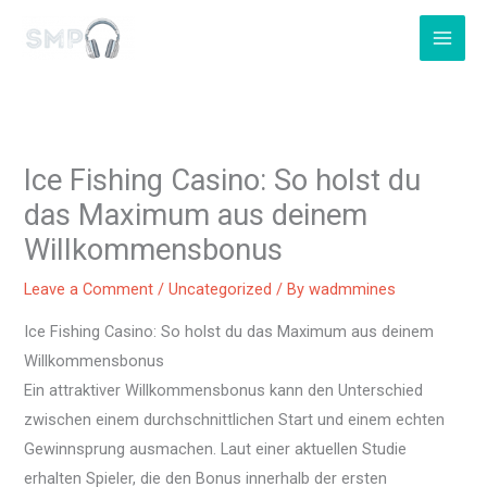
Skip
to
content
Ice Fishing Casino: So holst du
das Maximum aus deinem
Willkommensbonus
Leave a Comment
/
Uncategorized
/ By
wadmmines
Ice Fishing Casino: So holst du das Maximum aus deinem
Willkommensbonus
Ein attraktiver Willkommensbonus kann den Unterschied
zwischen einem durchschnittlichen Start und einem echten
Gewinnsprung ausmachen. Laut einer aktuellen Studie
erhalten Spieler, die den Bonus innerhalb der ersten