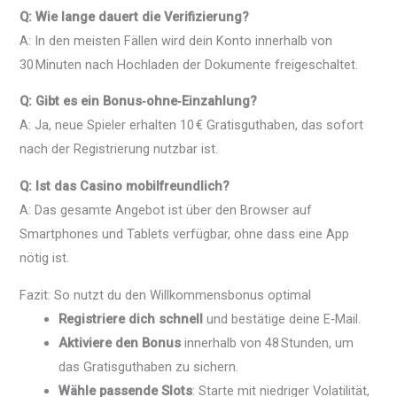
Q: Wie lange dauert die Verifizierung?
A: In den meisten Fällen wird dein Konto innerhalb von
30 Minuten nach Hochladen der Dokumente freigeschaltet.
Q: Gibt es ein Bonus‑ohne‑Einzahlung?
A: Ja, neue Spieler erhalten 10 € Gratisguthaben, das sofort
nach der Registrierung nutzbar ist.
Q: Ist das Casino mobilfreundlich?
A: Das gesamte Angebot ist über den Browser auf
Smartphones und Tablets verfügbar, ohne dass eine App
nötig ist.
Fazit: So nutzt du den Willkommensbonus optimal
Registriere dich schnell
und bestätige deine E‑Mail.
Aktiviere den Bonus
innerhalb von 48 Stunden, um
das Gratisguthaben zu sichern.
Wähle passende Slots
: Starte mit niedriger Volatilität,