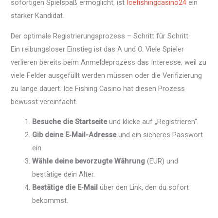
sofortigen Spielspaß ermöglicht, ist
Icefishingcasino24
ein
starker Kandidat.
Der optimale Registrierungsprozess – Schritt für Schritt
Ein reibungsloser Einstieg ist das A und O. Viele Spieler
verlieren bereits beim Anmeldeprozess das Interesse, weil zu
viele Felder ausgefüllt werden müssen oder die Verifizierung
zu lange dauert. Ice Fishing Casino hat diesen Prozess
bewusst vereinfacht.
Besuche die Startseite
und klicke auf „Registrieren“.
Gib deine E‑Mail-Adresse
und ein sicheres Passwort
ein.
Wähle deine bevorzugte Währung
(EUR) und
bestätige dein Alter.
Bestätige die E‑Mail
über den Link, den du sofort
bekommst.