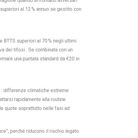
stagione quando affrontano avversari
 superiori al 12 % annuo se gestito con
 BTTS superiori al 70 % negli ultimi
a dei tifosi . Se combinata con un
formare una puntata standard da €20 in
 : differenze climatiche estreme
dattarsi rapidamente alla routine
le quote soprattutto nelle fasi ad
e”, perché riducono il rischio legato