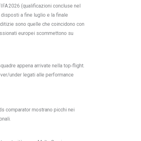
FIFA 2026 (qualificazioni concluse nel
sposti a fine luglio e la finale
edditizie sono quelle che coincidono con
ppassionati europei scommettono su
squadre appena arrivate nella top‑flight.
i over/under legati alle performance
dds comparator mostrano picchi nei
nali.