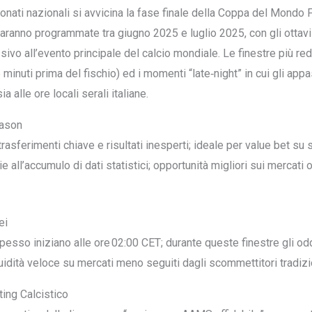
nati nazionali si avvicina la fase finale della Coppa del Mondo 
aranno programmate tra giugno 2025 e luglio 2025, con gli ottavi di
ssivo all’evento principale del calcio mondiale. Le finestre più r
 minuti prima del fischio) ed i momenti “late‑night” in cui gli a
 alle ore locali serali italiane.
eason
rasferimenti chiave e risultati inesperti; ideale per value bet su 
zie all’accumulo di dati statistici; opportunità migliori sui mercat
ei
pesso iniziano alle ore 02:00 CET; durante queste finestre gli o
uidità veloce su mercati meno seguiti dagli scommettitori tradizio
ting Calcistico