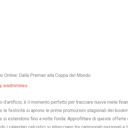
Hom
io Online: Dalla Premier alla Coppa del Mondo
By
wadmmines
i d’artificio; è il momento perfetto per tracciare nuove mete finan
le festività si aprono le prime promozioni stagionali dei bookm
 si estendono fino a notte fonda. Approfittare di queste offerte 
 i calendari calcistici si intrecciano tra campionati nazionali e t