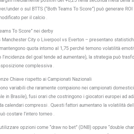
margini mediamente positivi del +0,25 nella seconda metà della 
ll’over/under o sul BTTS (“Both Teams To Score”) può generare ROI
odificato per il calcio .
eams To Score” nei derby
 Manchester City o Liverpool vs Everton – presentano statistiche
 mantengono quota intorno al 1,75 perché temono volatilità emotiv
o l’incidenza del goal tende ad aumentare), la strategia può tras
’esposizione complessiva .
enze Chiave rispetto ai Campionati Nazionali
cono variabili che raramente compaiono nei campionati domestici
le in Brasile), fusi orari che costringono i giocatori europei ad a
da calendari compressi . Questi fattori aumentano la volatilità del
ò costare l’intero torneo .
utilizzare opzioni come “draw no bet” (DNB) oppure “double chanc