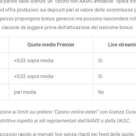
 partire dalle licenze: un “casino non AAMS affidabile” opera s
 offre protezioni sui depositi pari al valore delle scommesse p
 spesso propongono bonus generosi ma possono nascondere rollove
le clausole da leggere prima dell’attivazione del welcome bonus.
Quote medie Premier
Live stream
+0,03 sopra media
Sì
+0,02 sopra media
Sì
pari media
No
ione ai limiti sui prelievi.“Casino online esteri” con licenza Cur
rittive rispetto ai siti regolamentati dall’AAMS o dalla UKGC.
accesso rapido ai mercati live senza ritardi nei feed delle quote; 