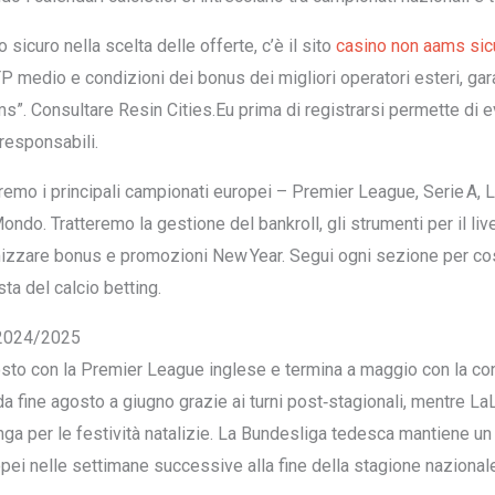
 sicuro nella scelta delle offerte, c’è il sito
casino non aams sic
P medio e condizioni dei bonus dei migliori operatori esteri, ga
s”. Consultare Resin Cities.Eu prima di registrarsi permette di ev
 responsabili.
mo i principali campionati europei – Premier League, Serie A, La
do. Tratteremo la gestione del bankroll, gli strumenti per il live‑
izzare bonus e promozioni New Year. Segui ogni sezione per cos
ta del calcio betting.
 2024/2025
gosto con la Premier League inglese e termina a maggio con la co
 da fine agosto a giugno grazie ai turni post‑stagionali, mentre 
ga per le festività natalizie. La Bundesliga tedesca mantiene u
opei nelle settimane successive alla fine della stagione nazionale