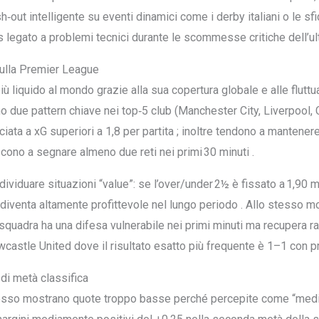
out intelligente su eventi dinamici come i derby italiani o le sfi
ess legato a problemi tecnici durante le scommesse critiche dell’u
ulla Premier League
 liquido al mondo grazie alla sua copertura globale e alle fluttua
o due pattern chiave nei top‑5 club (Manchester City, Liverpool, 
ata a xG superiori a 1,8 per partita ; inoltre tendono a mantener
scono a segnare almeno due reti nei primi 30 minuti .
viduare situazioni “value”: se l’over/under 2½ è fissato a 1,90 m
ta diventa altamente profittevole nel lungo periodo . Allo stesso
quadra ha una difesa vulnerabile nei primi minuti ma recupera
castle United dove il risultato esatto più frequente è 1–1 con pro
 di metà classifica
esso mostrano quote troppo basse perché percepite come “medioc