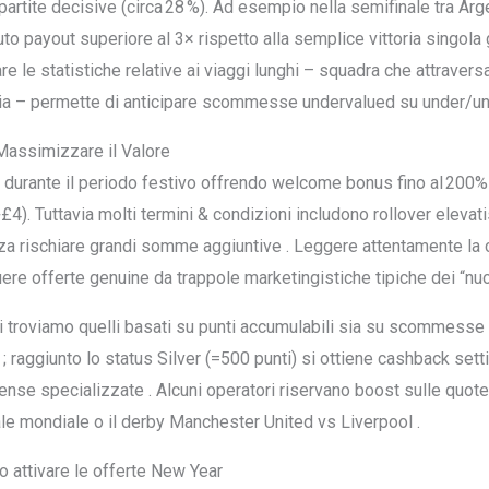
 partite decisive (circa 28 %). Ad esempio nella semifinale tra Ar
to payout superiore al 3× rispetto alla semplice vittoria singola
e le statistiche relative ai viaggi lunghi – squadra che attravers
dia – permette di anticipare scommesse undervalued su under/unde
assimizzare il Valore
urante il periodo festivo offrendo welcome bonus fino al 200% 
). Tuttavia molti termini & condizioni includono rollover elevati
nza rischiare grandi somme aggiuntive . Leggere attentamente la
uere offerte genuine da trappole marketingistiche tipiche dei “nu
i troviamo quelli basati su punti accumulabili sia su scommesse p
; raggiunto lo status Silver (=500 punti) si ottiene cashback setti
nse specializzate . Alcuni operatori riservano boost sulle quote 
ale mondiale o il derby Manchester United vs Liverpool .
o attivare le offerte New Year