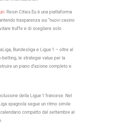
uri
. Resin Cities.Eu è una piattaforma
rantendo trasparenza sui “nuovi casino
itare truffe e di scegliere solo
Liga, Bundesliga e Ligue 1 – oltre al
betting, le strategie value per la
truire un piano d’azione completo e
nclusione della Ligue 1 francese. Nel
LaLiga spagnola segue un ritmo simile
n calendario compatto dal settembre al
.