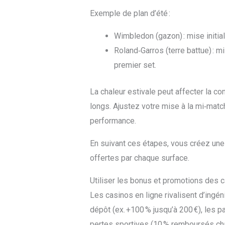
Exemple de plan d’été :
Wimbledon (gazon) : mise initial
Roland‑Garros (terre battue) : 
premier set.
La chaleur estivale peut affecter la co
longs. Ajustez votre mise à la mi‑matc
performance.
En suivant ces étapes, vous créez une 
offertes par chaque surface.
Utiliser les bonus et promotions des ca
Les casinos en ligne rivalisent d’ingén
dépôt (ex. +100 % jusqu’à 200 €), les pa
pertes sportives (10 % remboursés ch