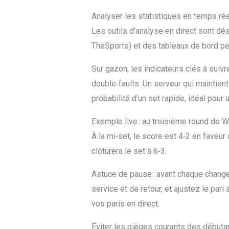
Analyser les statistiques en temps réel
Les outils d’analyse en direct sont d
TheSports) et des tableaux de bord pe
Sur gazon, les indicateurs clés à suiv
double‑faults. Un serveur qui maintie
probabilité d’un set rapide, idéal pour un
Exemple live : au troisième round de 
À la mi‑set, le score est 4‑2 en faveur 
clôturera le set à 6‑3.
Astuce de pause : avant chaque change
service et de retour, et ajustez le par
vos paris en direct.
Éviter les pièges courants des débutant