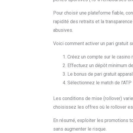
Pour choisir une plateforme fiable, co
rapidité des retraits et la transparen
abusives.
Voici comment activer un pari gratuit s
Créez un compte sur le casino
Effectuez un dépôt minimum de 
Le bonus de pari gratuit appara
Sélectionnez le match de l’ATP su
Les conditions de mise (rollover) varien
choisissez les offres où le rollover es
En résumé, exploiter les promotions to
sans augmenter le risque.