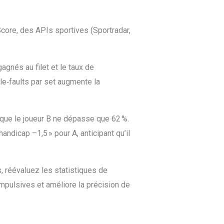
core, des APIs sportives (Sportradar,
agnés au filet et le taux de
le‑faults par set augmente la
 que le joueur B ne dépasse que 62 %.
andicap –1,5 » pour A, anticipant qu’il
 réévaluez les statistiques de
impulsives et améliore la précision de