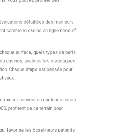
chs, vous pouvez profiter des
valuations détaillées des meilleurs
nt comme le casino en ligne neosurf.
 chaque surface, quels types de paris
es casinos, analyser les statistiques
ation. Chaque étape est pensée pour
stivaux.
e terminent souvent en quelques coups.
0, profitent de ce terrain pour
 qui favorise les baselineurs patients