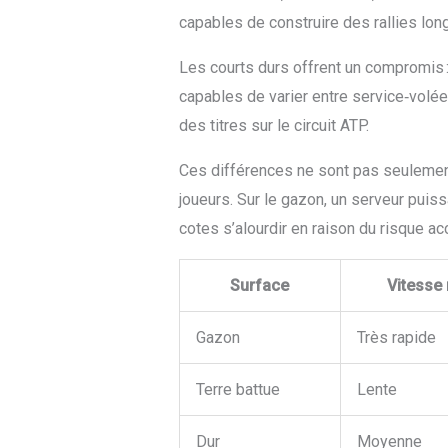
capables de construire des rallies long
Les courts durs offrent un compromis 
capables de varier entre service‑volée 
des titres sur le circuit ATP.
Ces différences ne sont pas seulement
joueurs. Sur le gazon, un serveur puiss
cotes s’alourdir en raison du risque ac
Surface
Vitesse
Gazon
Très rapide
Terre battue
Lente
Dur
Moyenne