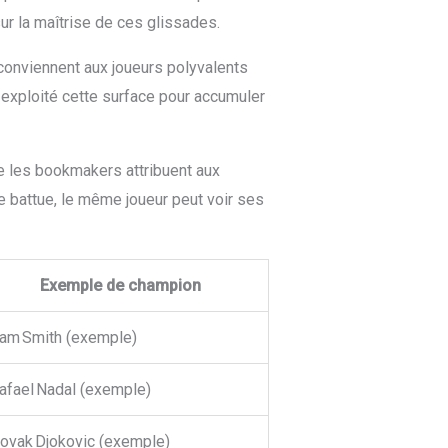
sur la maîtrise de ces glissades.
conviennent aux joueurs polyvalents
a exploité cette surface pour accumuler
e les bookmakers attribuent aux
re battue, le même joueur peut voir ses
Exemple de champion
am Smith (exemple)
afael Nadal (exemple)
ovak Djokovic (exemple)