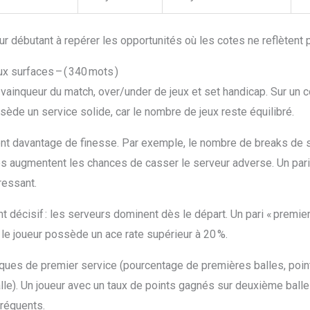
débutant à repérer les opportunités où les cotes ne reflètent pas
x surfaces – ( 340 mots )
 vainqueur du match, over/under de jeux et set handicap. Sur un c
sède un service solide, car le nombre de jeux reste équilibré.
rent davantage de finesse. Par exemple, le nombre de breaks de 
ngés augmentent les chances de casser le serveur adverse. Un pari
ressant.
t décisif : les serveurs dominent dès le départ. Un pari « premie
le joueur possède un ace rate supérieur à 20 %.
tiques de premier service (pourcentage de premières balles, poin
le). Un joueur avec un taux de points gagnés sur deuxième balle 
réquents.