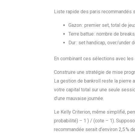
Liste rapide des paris recommandés s
Gazon : premier set, total de jeu
Terre battue : nombre de breaks,
Dur : set handicap, over/under 
En combinant ces sélections avec les 
Construire une stratégie de mise progre
La gestion de bankroll reste la pierre
votre capital total sur une seule sessi
d’une mauvaise journée.
Le Kelly Criterion, même simplifié, per
probabilité) – 1 ) / (cote – 1). Suppo
recommandée serait d’environ 2,5 % de 