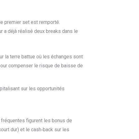
 le premier set est remporté.
ur a déjà réalisé deux breaks dans le
sur la terre battue où les échanges sont
 pour compenser le risque de baisse de
italisant sur les opportunités
us fréquentes figurent les bonus de
court dur) et le cash‑back sur les