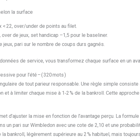
elon la surface
x < 22, over/under de points au filet.
 over de jeux, set handicap –1,5 pour le baseliner.
de jeux, pari sur le nombre de coups durs gagnés.
données de service, vous transformez chaque surface en un ava
ssive pour l’été – ( 320 mots )
 angulaire de tout parieur responsable. Une règle simple consist
on et à limiter chaque mise à 1‑2 % de la bankroll. Cette approch
met d’ajuster la mise en fonction de l’avantage perçu. La formule 
sons un pari sur Wimbledon avec une cote de 2,10 et une probabili
la bankroll, légèrement supérieure au 2 % habituel, mais toujours