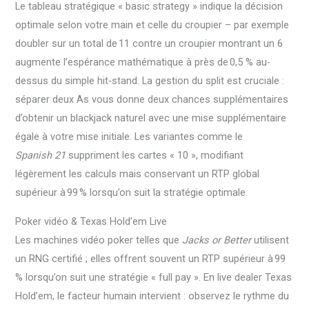
Le tableau stratégique « basic strategy » indique la décision
optimale selon votre main et celle du croupier – par exemple
doubler sur un total de 11 contre un croupier montrant un 6
augmente l’espérance mathématique à près de 0,5 % au-
dessus du simple hit‑stand. La gestion du split est cruciale :
séparer deux As vous donne deux chances supplémentaires
d’obtenir un blackjack naturel avec une mise supplémentaire
égale à votre mise initiale. Les variantes comme le
Spanish 21
suppriment les cartes « 10 », modifiant
légèrement les calculs mais conservant un RTP global
supérieur à 99 % lorsqu’on suit la stratégie optimale.
Poker vidéo & Texas Hold’em Live
Les machines vidéo poker telles que
Jacks or Better
utilisent
un RNG certifié ; elles offrent souvent un RTP supérieur à 99
% lorsqu’on suit une stratégie « full pay ». En live dealer Texas
Hold’em, le facteur humain intervient : observez le rythme du