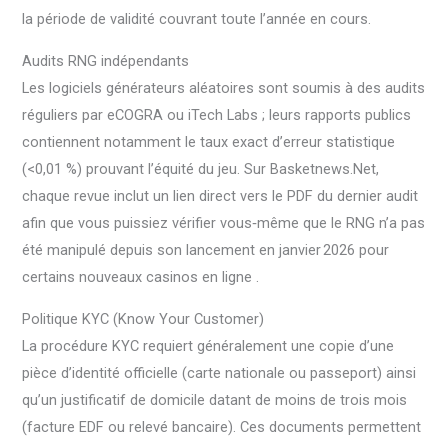
la période de validité couvrant toute l’année en cours.
Audits RNG indépendants
Les logiciels générateurs aléatoires sont soumis à des audits
réguliers par eCOGRA ou iTech Labs ; leurs rapports publics
contiennent notamment le taux exact d’erreur statistique
(<0,01 %) prouvant l’équité du jeu. Sur Basketnews.Net,
chaque revue inclut un lien direct vers le PDF du dernier audit
afin que vous puissiez vérifier vous‑même que le RNG n’a pas
été manipulé depuis son lancement en janvier 2026 pour
certains nouveaux casinos en ligne .
Politique KYC (Know Your Customer)
La procédure KYC requiert généralement une copie d’une
pièce d’identité officielle (carte nationale ou passeport) ainsi
qu’un justificatif de domicile datant de moins de trois mois
(facture EDF ou relevé bancaire). Ces documents permettent