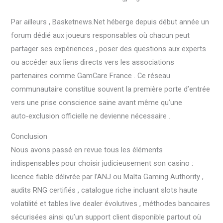
Par ailleurs , Basketnews.Net héberge depuis début année un
forum dédié aux joueurs responsables où chacun peut
partager ses expériences , poser des questions aux experts
ou accéder aux liens directs vers les associations
partenaires comme GamCare France . Ce réseau
communautaire constitue souvent la première porte d’entrée
vers une prise conscience saine avant même qu’une
auto‑exclusion officielle ne devienne nécessaire .
Conclusion
Nous avons passé en revue tous les éléments
indispensables pour choisir judicieusement son casino :
licence fiable délivrée par l’ANJ ou Malta Gaming Authority ,
audits RNG certifiés , catalogue riche incluant slots haute
volatilité et tables live dealer évolutives , méthodes bancaires
sécurisées ainsi qu’un support client disponible partout où