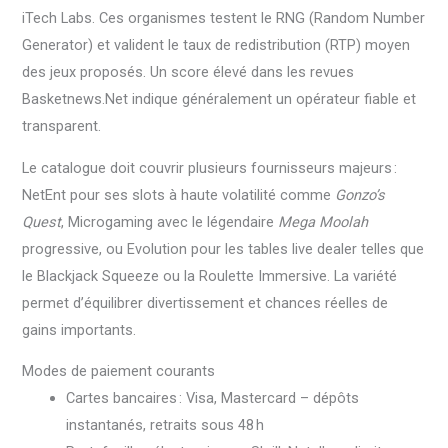
iTech Labs. Ces organismes testent le RNG (Random Number
Generator) et valident le taux de redistribution (RTP) moyen
des jeux proposés. Un score élevé dans les revues
Basketnews.Net indique généralement un opérateur fiable et
transparent.
Le catalogue doit couvrir plusieurs fournisseurs majeurs :
NetEnt pour ses slots à haute volatilité comme
Gonzo’s
Quest
, Microgaming avec le légendaire
Mega Moolah
progressive, ou Evolution pour les tables live dealer telles que
le Blackjack Squeeze ou la Roulette Immersive. La variété
permet d’équilibrer divertissement et chances réelles de
gains importants.
Modes de paiement courants
Cartes bancaires : Visa, Mastercard – dépôts
instantanés, retraits sous 48 h