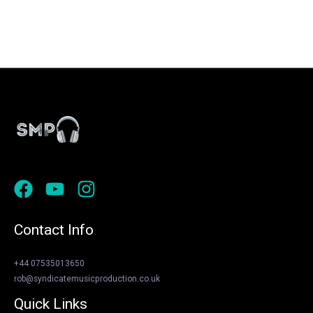
Contact Info
+44 07535013650
rob@syndicatemusicproduction.co.uk
Quick Links