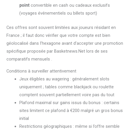
point
convertible en cash ou cadeaux exclusifs
(voyages événementiels ou billets sport)
Ces offres sont souvent limitées aux joueurs résidant en
France ; il faut donc vérifier que votre compte est bien
géolocalisé dans l’hexagone avant d’accepter une promotion
spécifique proposée par Basketnews.Net lors de ses
comparatifs mensuels .
Conditions à surveiller attentivement
Jeux éligibles au wagering : généralement slots
uniquement ; tables comme blackjack ou roulette
comptent souvent partiellement voire pas du tout
Plafond maximal sur gains issus du bonus : certains
sites limitent ce plafond à €200 malgré un gros bonus
initial
Restrictions géographiques : même si l’offre semble