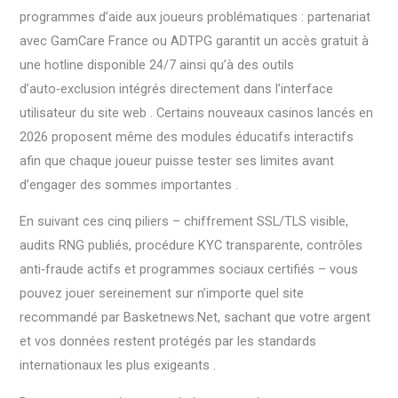
programmes d’aide aux joueurs problématiques : partenariat
avec GamCare France ou ADTPG garantit un accès gratuit à
une hotline disponible 24/7 ainsi qu’à des outils
d’auto‑exclusion intégrés directement dans l’interface
utilisateur du site web . Certains nouveaux casinos lancés en
2026 proposent même des modules éducatifs interactifs
afin que chaque joueur puisse tester ses limites avant
d’engager des sommes importantes .
En suivant ces cinq piliers – chiffrement SSL/TLS visible,
audits RNG publiés, procédure KYC transparente, contrôles
anti‑fraude actifs et programmes sociaux certifiés – vous
pouvez jouer sereinement sur n’importe quel site
recommandé par Basketnews.Net, sachant que votre argent
et vos données restent protégés par les standards
internationaux les plus exigeants .