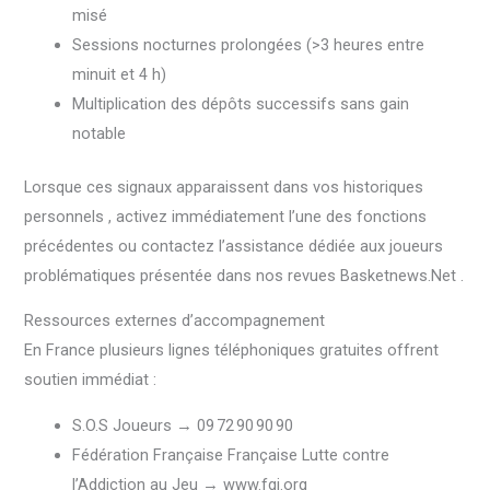
misé
Sessions nocturnes prolongées (>3 heures entre
minuit et 4 h)
Multiplication des dépôts successifs sans gain
notable
Lorsque ces signaux apparaissent dans vos historiques
personnels , activez immédiatement l’une des fonctions
précédentes ou contactez l’assistance dédiée aux joueurs
problématiques présentée dans nos revues Basketnews.Net .
Ressources externes d’accompagnement
En France plusieurs lignes téléphoniques gratuites offrent
soutien immédiat :
S.O.S Joueurs → 09 72 90 90 90
Fédération Française Française Lutte contre
l’Addiction au Jeu → www.fgj.org