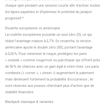
chaque spin pendant une session courte afin d’activer toutes
les lignes payantes et d’optimiser le potentiel du jackpot
progressif.*
Roulette européenne vs américaine
La roulette européenne possède un seul zéro (0), ce qui
réduit l’avantage maison à 2,7 %. En revanche, la version
américaine ajoute le double zéro (00), portant l’avantage
à 5,26 %. Pour minimiser le risque, privilégiez les paris
« outside » comme rouge/noir ou pair/impair qui offrent près
de 50 % de chances avec un gain égal à votre mise. Les paris
combinés (« corner », « street ») augmentent le paiement
mais diminuent fortement la probabilité d’occurrence ; ils
sont réservés aux joueurs cherchant plus d’action que de
stabilité financière.
Blackjack classique & variantes