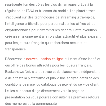
représente l’un des pôles les plus dynamiques grâce à la
régulation de l’ANJ et à l’essor du mobile. Les plateformes
s’appuient sur des technologies de streaming ultra‑rapide,
l’intelligence artificielle pour personnaliser les offres et les
cryptomonnaies pour diversifier les dépôts. Cette évolution
crée un environnement à la fois plus attractif et plus exigeant
pour les joueurs français qui recherchent sécurité et
transparence.
Découvrez le
nouveau casino en ligne
qui vient d’être lancé et
qui offre des bonus attractifs pour les joueurs français.
Basketnews.Net, site de revue et de classement indépendant,
a déjà testé la plateforme et publie une analyse détaillée des
conditions de mise, du catalogue de jeux et du service client.
Le lien ci‑dessus dirige directement vers la page de
présentation où vous pourrez consulter les premiers retours
des membres de la communauté.